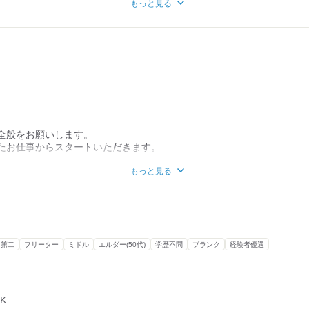
もっと見る
いてきました。
企業が
い」を求めて
ましたが
シューは自家製。
を続けています。
に現在18店舗と
アアップ】
です。
てしか
の店長も、
るため、
求し続けています
入れています。
とから、
全般をお願いします。
増えています。
たお仕事からスタートいただきます。
も豊富に
もっと見る
組める環境で、
業務なし！
プが可能です！
く、
もないので安心です。
・第二
フリーター
ミドル
エルダー(50代)
学歴不問
ブランク
経験者優遇
！
こつ1種類。
シュー
。
K