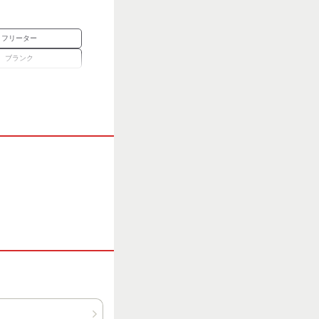
フリーター
ブランク
禁煙・分煙
まかない