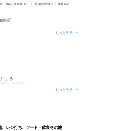
週
9時以降勤務OK
10時以降勤務OK
残業多め
働8時間
もっと見る
業あり
日ごとに提出)
間が異なります
数による
31日→月9日休
休制度
もっと見る
に5連休を選択)
膳)、レジ打ち、フード・飲食その他