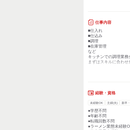
堅実な無借金経営を貫
コロナによって多くの
創業30年。「うま
倒産や規模縮小もあり
麺、スープ、チャー
私たちは安定した経営
仕事内容
東京、神奈川を中心
■仕入れ
【着実な成長とキャリ
拡大中のチェーン店
■仕込み
企業は人の成長によっ
■調理
代表も社長も各店舗
成長しないと考えてい
■在庫管理
うまいラーメンを追
教育には積極的に力を
など
出店スピードが速いこ
キッチンでの調理業務
ポジションもどんどん
まずはスキルに合わせ
だからこそ、
成長に応じてチャンス
＼求人のポイント／
用意しています。
店舗業務に幅広く取り
◇食券があるのでレジ
しっかりとスキルアッ
お金のやり取りが少な
経験・資格
ハンディを覚えること
未経験OK
主婦(夫)
新卒
◇メニューはシンプル
●学歴不問
ラーメンは濃厚塩とん
●年齢不問
その他は味玉やチャー
●転職回数不問
などのトッピングだけ
●ラーメン業態未経験O