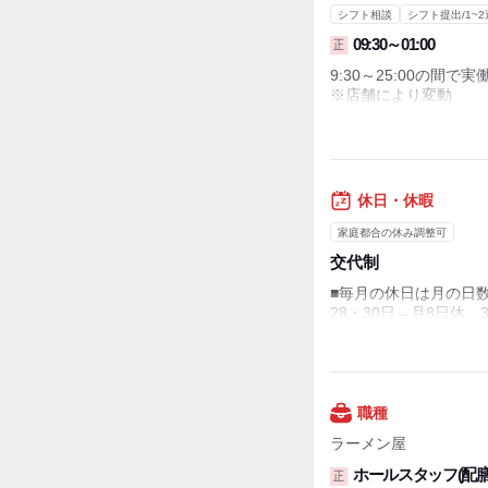
シフト相談
シフト提出/1~2
09:30～01:00
正
9:30～25:00の間で実
※店舗により変動
・働き方によっては残
・シフト自己申告(15
※店舗によって営業時
休日・休暇
家庭都合の休み調整可
交代制
■毎月の休日は月の日
28・30日→月8日休 
■リフレッシュ強制5連
┗計画年休(年初に自由
■年間休日104日
■慶弔休暇
■有給休暇
職種
■産休・育休
ラーメン屋
ホールスタッフ(配
正