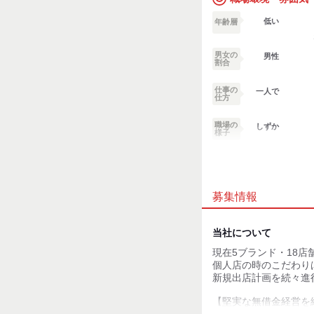
試用期間6ヶ月
低い
年齢層
※試用期間中は契約社
月給31万円
給与には固定残業代を
男女の
男性
└45時間分9万2812円
割合
※超過分別途支給
※他すべて同条件
仕事の
一人で
仕方
職場の
しずか
様子
業務外交流少ない
募集情報
個性が生かせる
デスクワーク
当社について
現在5ブランド・18店
お客様との対話が
少ない
個人店の時のこだわり
新規出店計画を続々進
力仕事が少ない
【堅実な無借金経営を
社員を守るため
知識・経験不要