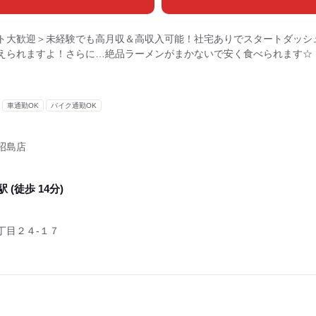
ト大歓迎＞未経験でも高月収＆高収入可能！社宅ありでスタートダッシ
えられますよ！さらに…絶品ラーメンがまかないで安く食べられます☆
車通勤OK
バイク通勤OK
昭島店
 (徒歩 14分)
丁目２４‐１７