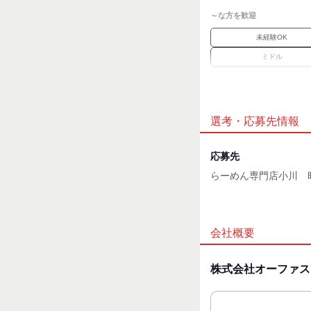
～な方を歓迎
未経験OK
ミドル
経験者優遇
職場環境
選考・応募先情報
駅徒歩5分
魅力的な待遇
応募先
交通費有
らーめん専門店小川 
研修制度
応募方法
【選考フロー】
会社概要
応募→面接1回→採用
◆肩の力を抜いてお越
株式会社オーファス
◆ご希望の働き方をお
◆気になる事があれば
◆勤務開始時期なども
◆面接当日場所が分か