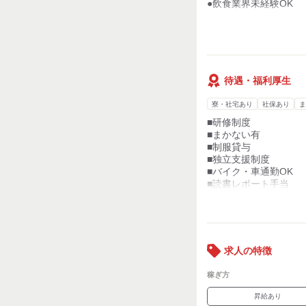
●飲食業界未経験OK
期間限定麺もあります
居酒屋などのように
【優遇】
何種類もメニューを覚
◇サービス業経験のあ
必要はありません！
◇店長、マネジメント
※勤務地は東京・神奈
待遇・福利厚生
いずれかの店舗にな
相談可
寮・社宅あり
社保あり
ま
■研修制度
■まかない有
■制服貸与
■独立支援制度
■バイク・車通勤OK
■読書レポート手当
《保険制度》
■健康保険
■厚生年金
■雇用保険
求人の特徴
■労災保険
稼ぎ方
昇給あり