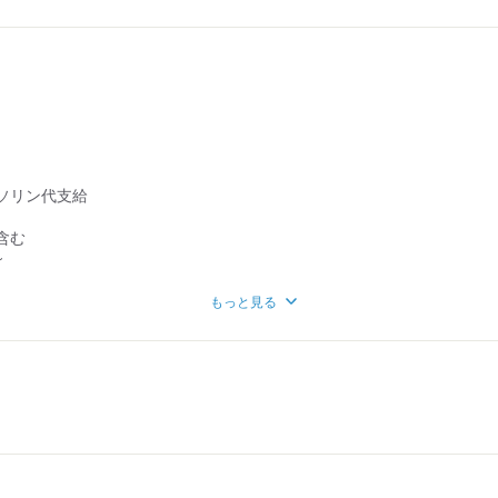
ソリン代支給
含む
～
＝＝＝＝＝
もっと見る
残業手当など)
定あり)
ト手当
月、9月)
ンスあり！