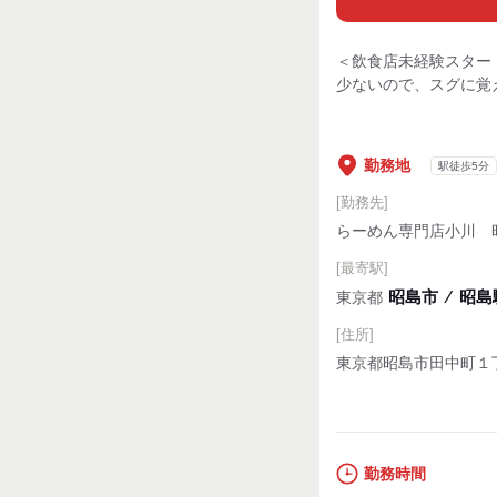
＜飲食店未経験スター
少ないので、スグに覚
勤務地
駅徒歩5分
[勤務先]
らーめん専門店小川 
[最寄駅]
昭島市
⁄
昭島駅
東京都
[住所]
東京都昭島市田中町１
勤務時間