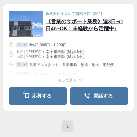
株式会社オスク 宇都宮支店【002】
《営業のサポート業務》週3日~/1
日4h~OK！未経験から活躍中♪
時給1,068円～1,200円
ア・パ
宇都宮市 / 南宇都宮駅 (徒歩 5分)
|
勤務
|
宇都宮市 / 南宇都宮駅 (徒歩 5分)
| 面接 |
営業アシスタント、営業事務、配達・配送・宅配便
ア・パ
08:15～12:15、13:15～17:15
ア・パ
もっと見る
シフト相談
週2・3〜OK
週4〜OK
応募する
電話する
1