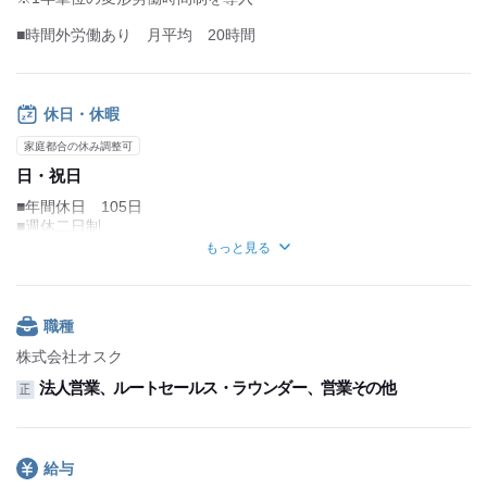
■時間外労働あり 月平均 20時間
休日・休暇
家庭都合の休み調整可
日・祝日
■年間休日 105日
■週休二日制
※隔週土曜日
もっと見る
■社内カレンダーによる
■年末年始／夏季休暇あり
■6ヶ月経過後の年次有給休暇 10日
職種
株式会社オスク
法人営業、ルートセールス・ラウンダー、営業その他
正
給与