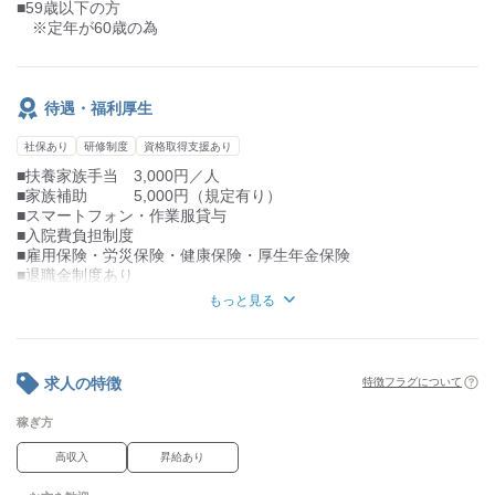
■59歳以下の方
※定年が60歳の為
待遇・福利厚生
社保あり
研修制度
資格取得支援あり
■扶養家族手当 3,000円／人
■家族補助 5,000円（規定有り）
■スマートフォン・作業服貸与
■入院費負担制度
■雇用保険・労災保険・健康保険・厚生年金保険
■退職金制度あり
※勤続 10年以上
もっと見る
■定年制あり（一律 60歳）、再雇用制度なし
■勤務延長あり
※上限 65歳まで
■昇給あり
求人の特徴
特徴フラグについて
※前年度実績：1,000円～10,000円
■賞与あり 2～3.50ヶ月
稼ぎ方
※前年度実績：3.50ヵ月分
■交通費実費支給
高収入
昇給あり
※上限 月額15,000円
■固定残業代あり：57,500円～66,800円