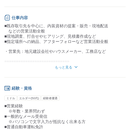
仕事内容
■既存取引先を中心に、内装資材の提案・販売・現地配送
などの営業活動全般
■現地調査、打合せやヒアリング、見積書作成など
■指定場所への納品、アフターフォローなど営業活動全般
・営業先：地元建設会社やハウスメーカー、工務店など
============================
・既存客がメイン
もっと見る
・専門知識と営業スキルが身に付き、成長を実感
出来る職場環境です。
============================
はじめは既存顧客中心で、安心してスタートができます。
経験・資格
先輩社員について一から丁寧にお教えいたしますので、業界未経
験
ミドル
エルダー(50代)
経験者優遇
の方もご安心下さい。
■営業経験
※年数・業界問わず
■一般的なメール受発信
※パソコンで文字入力が抵抗なく出来る方
■普通自動車運転免許