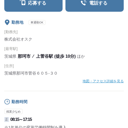
応募する
電話する
勤務地
車通勤OK
[勤務先]
株式会社オスク
[最寄駅]
那珂市
⁄
上菅谷駅 (徒歩 10分)
茨城県
ほか
[住所]
茨城県那珂市菅谷６０５‐３０
地図・アクセス詳細を見る
勤務時間
残業少なめ
08:15～17:15
正
※1年単位の変形労働時間制を導入