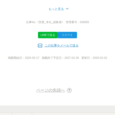
もっと見る
応募方法
所在地
最後までご覧いただき、誠にありがとうございます。
茨城県那珂市菅谷６０５‐３０
仕事No.
《営業_本社_経験者》
管理番号：
630655
応募窓口は
株式会社オスクで
LINEで送る
ツイート
受け付けております。
代表者名
▼お電話でのご応募
この仕事をメールで送る
大野 剛
9:00～17:00受け付けております！
お電話がつながりにくい場合がありますので、
掲載開始日：
2025-03-17
掲載終了予定日：
2027-02-28
更新日：
2026-02-02
その場合は、時間をおいてから
改めておかけ直しいただけると幸いです。
事業内容
イ.内装･建築工事の設計、請負及び施工
▼メール応募随時受付中
ロ.建築資材の販売
[1]お電話のつながりやすい時間帯
ハ.家具の販売
[2]勤務希望時間
ニ.全各号に付帯する一切の業務
を記入いただけると助かります
上記に付帯する一切の業務
ページの先頭へ
【お願い】
応募ボタンで応募の際
ご連絡先は携帯電話のアドレスなど
URL
普段つながりやすい連絡先を入力してください。
https://iii-osk.co.jp/