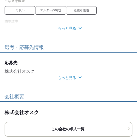
～な方を歓迎
※40時間を超える時間外労働は追加で支給
■つくば銀行ハッピーエールサポート加入
ミドル
エルダー(50代)
経験者優遇
■日本生命 iDeCo+加入（会社補助あり）
職場環境
もっと見る
車通勤OK
禁煙・分煙
魅力的な待遇
選考・応募先情報
交通費有
社保あり
研修制度
資格取得支援あり
応募先
株式会社オスク
もっと見る
面接地
[最寄駅]
会社概要
那珂市
⁄
上菅谷駅 (徒歩 10分)
茨城県
ほか
株式会社オスク
[住所]
茨城県那珂市菅谷６０５‐３０
この会社の求人一覧
地図・アクセス詳細を見る