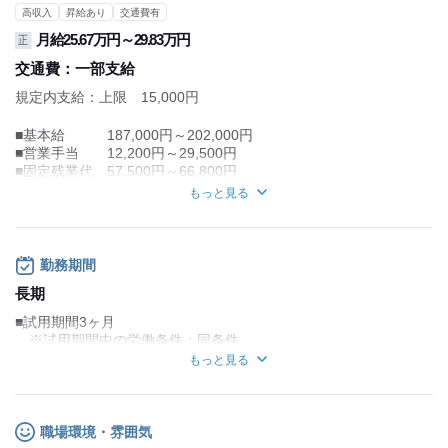
高収入
昇給あり
交通費有
月給25.67万円～29.83万円
正
交通費：
一部支給
規定内支給：上限 15,000円
■基本給 187,000円～202,000円
■営業手当 12,200円～29,500円
■固定残業代 57,500円～66,800円
※40時間を時間外労働は追加で支給
もっと見る
■給料：締め日毎月20日／支払日毎月25日
■昇給あり
（前年度実績 1,000円～10,000円）
■賞与あり（年2回）
勤務期間
（前年度実績 3.50ヶ月分）
長期
試用期間：
なし
■試用期間3ヶ月
※試用期間中の労働条件：同条件
もっと見る
一緒に働いてくれるスタッフさん大歓迎！！
あなたの、営業経験を活かしてみませんか？
職場環境・雰囲気