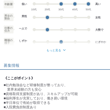
低い
高い
年齢層
10代
20代
30代
40代
50代
男女の
男性
女性
割合
仕事の
一人で
大勢で
仕方
職場の
しずか
にぎやか
様子
もっと見る
業務外交流少ない
業務外交流多い
募集情報
個性が生かせる
協調性がある
デスクワーク
立ち仕事
《ここがポイント》
■社内勉強会など研修制度が整っており、
お客様との対話が
お客様との対話が
少ない
多い
業界未経験の方も安心
■資格取得支援制度があり、スキルアップが可能
力仕事が少ない
力仕事が多い
■福利厚生が充実しており、働き易い環境
■半日単位で有給が取得できる
知識・経験不要
知識・経験必要
■入院費負担制度あり