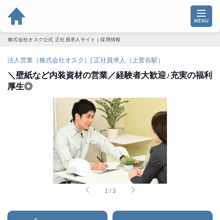
株式会社オスク公式 正社員求人サイト | 採用情報
法人営業（株式会社オスク）| 正社員求人（上菅谷駅）
＼壁紙など内装資材の営業／経験者大歓迎♪充実の福利
厚生◎
1
/
3