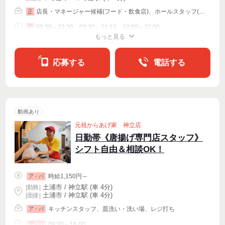
店長・マネージャー候補(フード・飲食店)、ホールスタッフ(配膳)、キッチンスタッフ
正
09:30～22:30、09:30～21:10、10:00～22:00
正
もっと見る
シフト相談
応募する
電話する
動画あり
元祖からあげ家 神立店
日勤帯《唐揚げ専門店スタッフ》
シフト自由＆相談OK！
時給1,150円～
ア・パ
土浦市 / 神立駅 (車 4分)
|
勤務
|
土浦市 / 神立駅 (車 4分)
| 面接 |
キッチンスタッフ、皿洗い・洗い場、レジ打ち
ア・パ
09:30～16:00
ア・パ