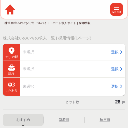
株式会社いのいち公式 アルバイト・パート求人サイト | 採用情報
株式会社いのいちの求人一覧 | 採用情報(1ページ)
未選択
選択
エリア/駅
未選択
選択
職種
未選択
選択
こだわり
28
ヒット数
件
おすすめ
新着順
給与順