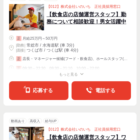
【012】株式会社いのいち 正社員採用窓口
【飲食店の店舗運営スタッフ】勤
務について相談歓迎！男女活躍中
月給25万円～50万円
正
常総市 / 水海道駅 (車 3分)
|
勤務
|
つくば市 / つくば駅 (車 4分)
| 面接 |
店長・マネージャー候補(フード・飲食店)、ホールスタッフ(配膳)、キッチンスタッフ
正
09:30～22:30、09:30～21:10、10:00～22:00
正
もっと見る
シフト相談
応募する
電話する
動画あり
高収入
給与UP
【012】株式会社いのいち 正社員採用窓口
【飲食店の店舗運営スタッフ】ワ