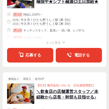
極採中★シフト融通◎土日加給★
時給1,150円～
ア・パ
牛久市 / ひたち野うしく駅 (車 3分)
|
勤務
|
牛久市 / ひたち野うしく駅 (車 3分)
| 面接 |
キッチンスタッフ、皿洗い・洗い場、レジ打ち
ア・パ
16:00～22:00
ア・パ
もっと見る
シフト相談
週2・3〜OK
週4〜OK
応募する
電話する
動画あり
高収入
給与UP
【012】株式会社いのいち 正社員採用窓口
＼飲食店の店舗運営スタッフ／未
経験から店長・幹部も目指せる♪