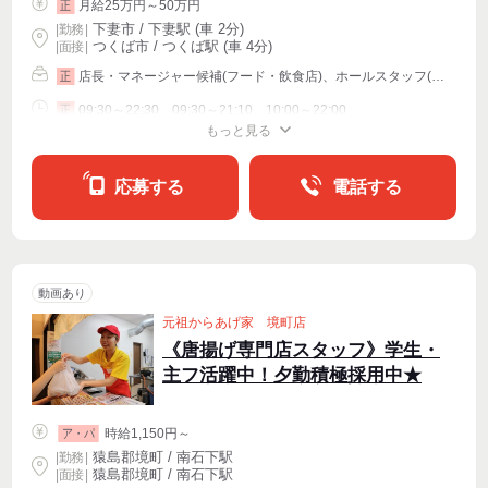
月給25万円～50万円
正
下妻市 / 下妻駅 (車 2分)
|
勤務
|
つくば市 / つくば駅 (車 4分)
| 面接 |
店長・マネージャー候補(フード・飲食店)、ホールスタッフ(配膳)、キッチンスタッフ
正
09:30～22:30、09:30～21:10、10:00～22:00
正
もっと見る
シフト相談
応募する
電話する
動画あり
元祖からあげ家 境町店
《唐揚げ専門店スタッフ》学生・
主フ活躍中！夕勤積極採用中★
時給1,150円～
ア・パ
猿島郡境町 / 南石下駅
|
勤務
|
猿島郡境町 / 南石下駅
| 面接 |