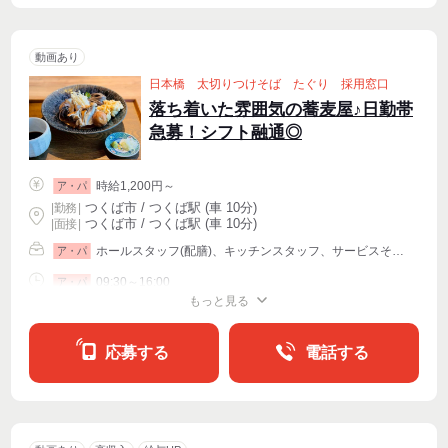
動画あり
日本橋 太切りつけそば たぐり 採用窓口
落ち着いた雰囲気の蕎麦屋♪日勤帯
急募！シフト融通◎
時給1,200円～
ア・パ
つくば市 / つくば駅 (車 10分)
|
勤務
|
つくば市 / つくば駅 (車 10分)
| 面接 |
ホールスタッフ(配膳)、キッチンスタッフ、サービスその他
ア・パ
09:30～16:00
ア・パ
もっと見る
シフト相談
週2・3〜OK
週4〜OK
応募する
電話する