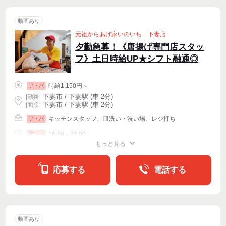
動画あり
元祖からあげ家いのいち 下妻店
夕勤急募！《唐揚げ専門店スタッ
フ》土日時給UP★シフト融通◎
時給1,150円～
ア・パ
下妻市 / 下妻駅 (車 2分)
|
勤務
|
下妻市 / 下妻駅 (車 2分)
| 面接 |
キッチンスタッフ、皿洗い・洗い場、レジ打ち
ア・パ
16:00～22:00
ア・パ
もっと見る
シフト相談
週2・3〜OK
週4〜OK
応募する
電話する
動画あり