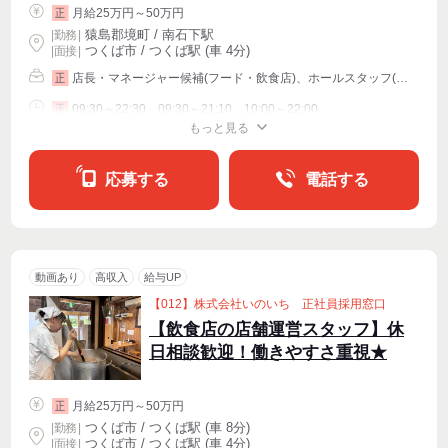
月給25万円～50万円
正
猿島郡境町 / 南石下駅
|
勤務
|
つくば市 / つくば駅 (車 4分)
| 面接 |
店長・マネージャー候補(フード・飲食店)、ホールスタッフ(配膳)、キッチンスタッフ
正
09:30～22:30、09:30～21:10、10:00～22:00
正
もっと見る
シフト相談
応募する
電話する
動画あり
高収入
給与UP
【012】株式会社いのいち 正社員採用窓口
【飲食店の店舗運営スタッフ】休
日相談歓迎！働きやすさ重視★
月給25万円～50万円
正
つくば市 / つくば駅 (車 8分)
|
勤務
|
つくば市 / つくば駅 (車 4分)
| 面接 |