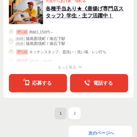
元祖からあげ家 境町店
各種手当あり★《唐揚げ専門店ス
タッフ》学生・主フ活躍中！
時給1,150円～
ア・パ
猿島郡境町 / 南石下駅
|
勤務
|
猿島郡境町 / 南石下駅
| 面接 |
キッチンスタッフ、皿洗い・洗い場、レジ打ち
ア・パ
09:30～16:00
ア・パ
もっと見る
シフト相談
週2・3〜OK
週4〜OK
応募する
電話する
1
2
次のページへ