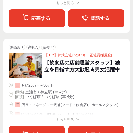
もっと見る
シフト相談
週2・3〜OK
週4〜OK
応募する
電話する
動画あり
高収入
給与UP
【012】株式会社いのいち 正社員採用窓口
【飲食店の店舗運営スタッフ】独
立を目指す方大歓迎★男女活躍中
月給25万円～50万円
正
土浦市 / 神立駅 (車 4分)
|
勤務
|
つくば市 / つくば駅 (車 4分)
| 面接 |
店長・マネージャー候補(フード・飲食店)、ホールスタッフ(配膳)、キッチンスタッフ
正
09:30～22:30、09:30～21:10、10:00～22:00
正
もっと見る
シフト相談