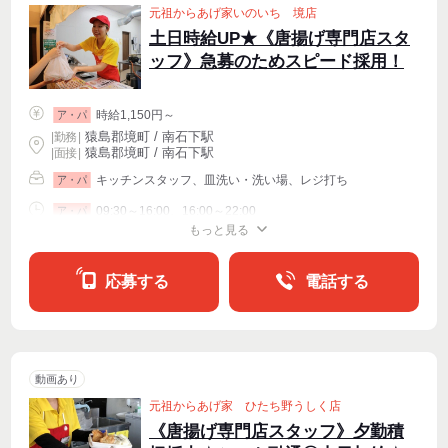
元祖からあげ家いのいち 境店
土日時給UP★《唐揚げ専門店スタ
ッフ》急募のためスピード採用！
時給1,150円～
ア・パ
猿島郡境町 / 南石下駅
|
勤務
|
猿島郡境町 / 南石下駅
| 面接 |
キッチンスタッフ、皿洗い・洗い場、レジ打ち
ア・パ
09:30～16:00、16:00～22:00
ア・パ
もっと見る
シフト相談
週2・3〜OK
週4〜OK
応募する
電話する
動画あり
元祖からあげ家 ひたち野うしく店
《唐揚げ専門店スタッフ》夕勤積