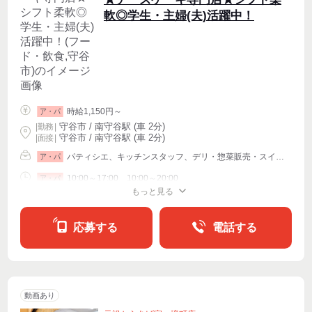
軟◎学生・主婦(夫)活躍中！
時給1,150円～
ア・パ
守谷市 / 南守谷駅 (車 2分)
|
勤務
|
守谷市 / 南守谷駅 (車 2分)
| 面接 |
パティシエ、キッチンスタッフ、デリ・惣菜販売・スイーツ販売
ア・パ
10:00～17:00、10:00～20:00
ア・パ
もっと見る
シフト相談
週2・3〜OK
週4〜OK
応募する
電話する
動画あり