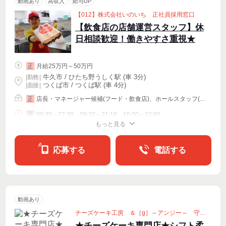
動画あり
高収入
給与UP
【012】株式会社いのいち 正社員採用窓口
【飲食店の店舗運営スタッフ】休
日相談歓迎！働きやすさ重視★
月給25万円～50万円
正
牛久市 / ひたち野うしく駅 (車 3分)
|
勤務
|
つくば市 / つくば駅 (車 4分)
| 面接 |
店長・マネージャー候補(フード・飲食店)、ホールスタッフ(配膳)、キッチンスタッフ
正
09:30～22:30、09:30～21:10、10:00～22:00
正
もっと見る
シフト相談
応募する
電話する
動画あり
チーズケーキ工房 ＆［g］～アンジー～ 守谷店
★チーズケーキ専門店★シフト柔