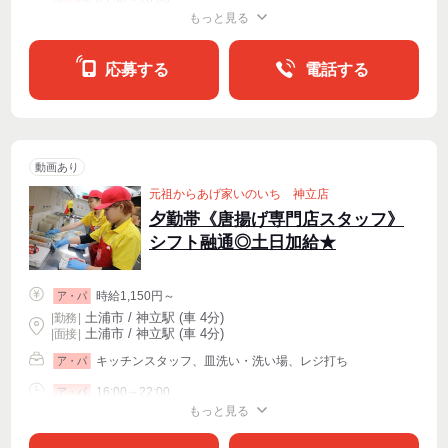
もっと見る
シフト相談
週2・3〜OK
週4〜OK
応募する
電話する
動画あり
元祖からあげ家いのいち 神立店
夕勤帯《唐揚げ専門店スタッフ》
シフト融通◎土日加給★
時給1,150円～
ア・パ
土浦市 / 神立駅 (車 4分)
|
勤務
|
土浦市 / 神立駅 (車 4分)
| 面接 |
キッチンスタッフ、皿洗い・洗い場、レジ打ち
ア・パ
16:00～22:00
ア・パ
もっと見る
シフト相談
週2・3〜OK
週4〜OK