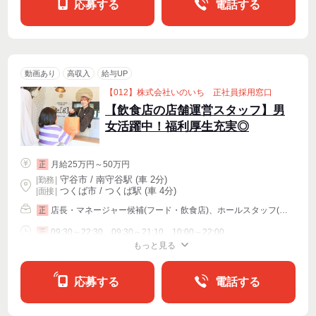
応募する
電話する
動画あり
高収入
給与UP
【012】株式会社いのいち 正社員採用窓口
【飲食店の店舗運営スタッフ】男
女活躍中！福利厚生充実◎
月給25万円～50万円
正
守谷市 / 南守谷駅 (車 2分)
|
勤務
|
つくば市 / つくば駅 (車 4分)
| 面接 |
店長・マネージャー候補(フード・飲食店)、ホールスタッフ(配膳)、キッチンスタッフ
正
09:30～22:30、09:30～21:10、10:00～22:00
正
もっと見る
シフト相談
応募する
電話する