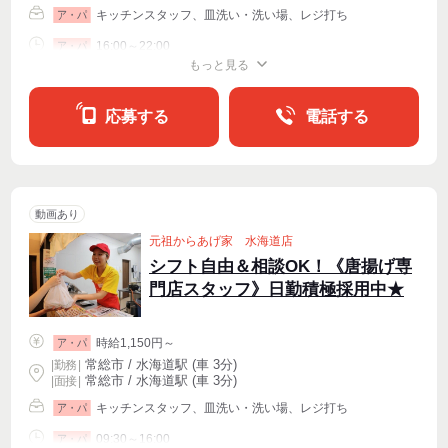
キッチンスタッフ、皿洗い・洗い場、レジ打ち
ア・パ
16:00～22:00
ア・パ
もっと見る
シフト相談
週2・3〜OK
週4〜OK
応募する
電話する
動画あり
元祖からあげ家 水海道店
シフト自由＆相談OK！《唐揚げ専
門店スタッフ》日勤積極採用中★
時給1,150円～
ア・パ
常総市 / 水海道駅 (車 3分)
|
勤務
|
常総市 / 水海道駅 (車 3分)
| 面接 |
キッチンスタッフ、皿洗い・洗い場、レジ打ち
ア・パ
09:30～16:00
ア・パ