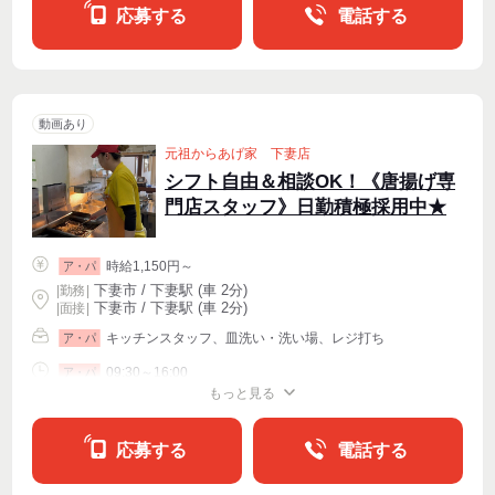
応募する
電話する
動画あり
元祖からあげ家 下妻店
シフト自由＆相談OK！《唐揚げ専
門店スタッフ》日勤積極採用中★
時給1,150円～
ア・パ
下妻市 / 下妻駅 (車 2分)
|
勤務
|
下妻市 / 下妻駅 (車 2分)
| 面接 |
キッチンスタッフ、皿洗い・洗い場、レジ打ち
ア・パ
09:30～16:00
ア・パ
もっと見る
シフト相談
週2・3〜OK
週4〜OK
応募する
電話する