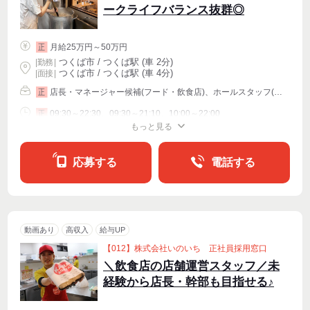
ークライフバランス抜群◎
月給25万円～50万円
正
つくば市 / つくば駅 (車 2分)
|
勤務
|
つくば市 / つくば駅 (車 4分)
| 面接 |
店長・マネージャー候補(フード・飲食店)、ホールスタッフ(配膳)、キッチンスタッフ
正
09:30～22:30、09:30～21:10、10:00～22:00
正
もっと見る
シフト相談
応募する
電話する
動画あり
高収入
給与UP
【012】株式会社いのいち 正社員採用窓口
＼飲食店の店舗運営スタッフ／未
経験から店長・幹部も目指せる♪