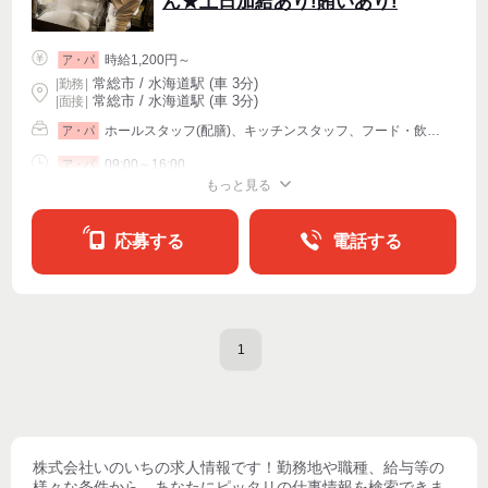
ん★土日加給あり!賄いあり!
時給1,200円～
ア・パ
常総市 / 水海道駅 (車 3分)
|
勤務
|
常総市 / 水海道駅 (車 3分)
| 面接 |
ホールスタッフ(配膳)、キッチンスタッフ、フード・飲食その他
ア・パ
09:00～16:00
ア・パ
もっと見る
シフト相談
週2・3〜OK
週4〜OK
応募する
電話する
1
株式会社いのいち
の求人情報です！勤務地や職種、給与等の
様々な条件から、あなたにピッタリの仕事情報を検索できま