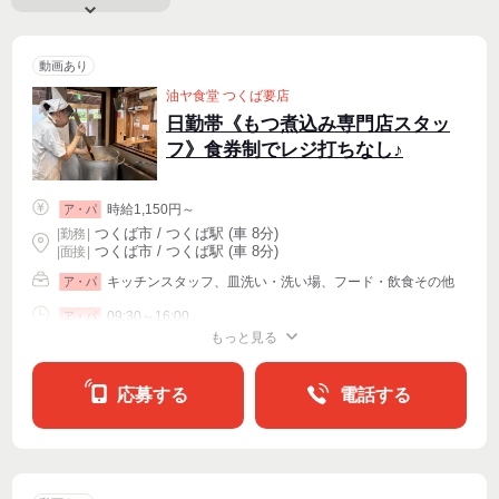
動画あり
油ヤ食堂 つくば要店
日勤帯《もつ煮込み専門店スタッ
フ》食券制でレジ打ちなし♪
時給1,150円～
ア・パ
つくば市 / つくば駅 (車 8分)
|
勤務
|
つくば市 / つくば駅 (車 8分)
| 面接 |
キッチンスタッフ、皿洗い・洗い場、フード・飲食その他
ア・パ
09:30～16:00
ア・パ
もっと見る
シフト相談
週2・3〜OK
週4〜OK
応募する
電話する