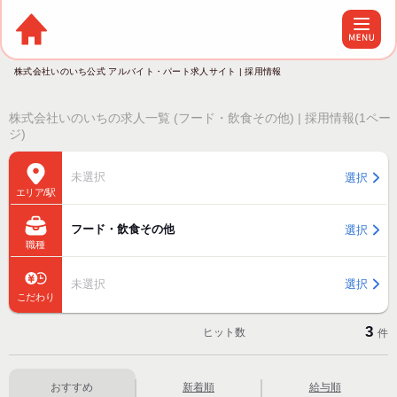
株式会社いのいち公式 アルバイト・パート求人サイト | 採用情報
株式会社いのいちの求人一覧 (フード・飲食その他) | 採用情報(1ペー
ジ)
未選択
選択
エリア/駅
フード・飲食その他
選択
職種
未選択
選択
こだわり
3
ヒット数
件
おすすめ
新着順
給与順