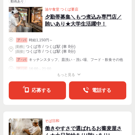
動画あり
油ヤ食堂 つくば要店
夕勤帯募集＼もつ煮込み専門店／
賄いあり★大学生活躍中！
時給1,150円～
ア・パ
つくば市 / つくば駅 (車 8分)
|
勤務
|
つくば市 / つくば駅 (車 8分)
| 面接 |
キッチンスタッフ、皿洗い・洗い場、フード・飲食その他
ア・パ
16:00～21:00
ア・パ
もっと見る
シフト相談
週2・3〜OK
週4〜OK
応募する
電話する
そば日和
働きやすさで選ばれるお蕎麦屋さ