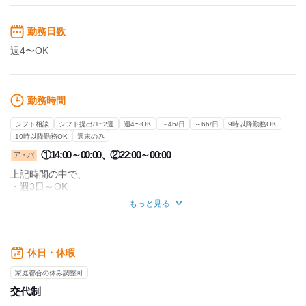
勤務日数
週4〜OK
勤務時間
シフト相談
シフト提出/1~2週
週4〜OK
～4h/日
～6h/日
9時以降勤務OK
10時以降勤務OK
週末のみ
①14:00～00:00、②22:00～00:00
ア・パ
上記時間の中で、
・週3日～OK
・1日4時間～OK
もっと見る
プライベートとのバランスも取れる、
働きやすい職場です♪
休日・休暇
■週5日勤務したい
■曜日固定で働きたい
家庭都合の休み調整可
こんな方も大歓迎です！
交代制