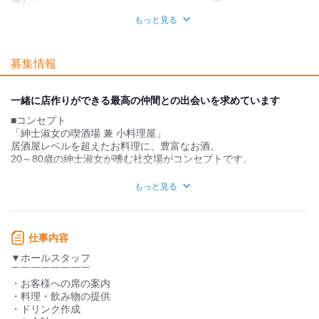
もっと見る
業務外交流少ない
業務外交流多い
募集情報
個性が生かせる
協調性がある
デスクワーク
立ち仕事
一緒に店作りができる最高の仲間との出会いを求めています
■コンセプト
お客様との対話が
お客様との対話が
少ない
多い
「紳士淑女の喫酒場 兼 小料理屋」
居酒屋レベルを超えたお料理に、豊富なお酒。
力仕事が少ない
力仕事が多い
20～80歳の紳士淑女が嗜む社交場がコンセプトです。
「街に根付くお店」「店作りを通じて街を作る」それが創業から
知識・経験不要
知識・経験必要
もっと見る
の想いです。
「上本町にもおみかんがあるんや」と言ってもらえるような、
10年20年と街に在り続けるお店作りをしていきます。
仕事内容
■求める人材
▼ホールスタッフ
私たちが大切にしているのは、
￣￣￣￣￣￣￣￣
「お店はお客様のためにあり、スタッフとともに栄える」
・お客様への席の案内
という言葉
・料理・飲み物の提供
・ドリンク作成