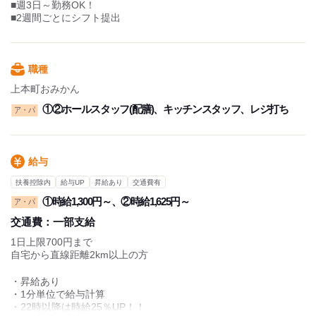
■週3日～勤務OK！
■2週間ごとにシフト提出
職種
上本町おみかん
①②ホールスタッフ(配膳)、キッチンスタッフ、レジ打ち
ア・パ
給与
扶養控除内
給与UP
昇給あり
交通費有
①時給1,300円～、②時給1,625円～
ア・パ
交通費：
一部支給
1日上限700円まで
自宅から直線距離2km以上の方
・昇給あり
・1分単位で給与計算
・22時以降は時給25％UP！！