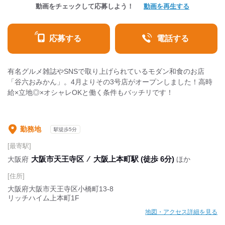
動画をチェックして応募しよう！
動画を再生する
応募する
電話する
有名グルメ雑誌やSNSで取り上げられているモダン和食のお店
「谷六おみかん」。4月よりその3号店がオープンしました！高時
給×立地◎×オシャレOKと働く条件もバッチリです！
勤務地
駅徒歩5分
[最寄駅]
大阪市天王寺区
⁄
大阪上本町駅 (徒歩 6分)
大阪府
ほか
[住所]
大阪府大阪市天王寺区小橋町13-8
リッチハイム上本町1F
地図・アクセス詳細を見る