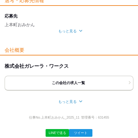
選考・応募先情報
魅力的な待遇
交通費有
まかない
研修制度
応募先
上本町おみかん
自分らしい恰好
もっと見る
髪自由
髭(ひげ)OK
ネイルOK
ピアスOK
面接地
服装自由
[最寄駅]
会社概要
応募時のメリット
大阪市天王寺区
⁄
大阪上本町駅 (徒歩 6分)
大阪府
ほか
履歴書不要
友達応募
株式会社ガレーラ・ワークス
[住所]
大阪府大阪市天王寺区小橋町13-8
リッチハイム上本町1F
この会社の求人一覧
地図・アクセス詳細を見る
もっと見る
所在地
応募方法
大阪府大阪市東成区東中本３丁目９―２１
仕事No.
上本町おみかん_2025_11
管理番号：
631455
◆WEB応募
￣￣￣￣￣￣
10分後に「面接コボット」より
LINEで送る
ツイート
＜SMS＞と＜メール＞で