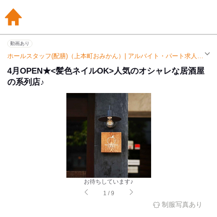
動画あり
ホールスタッフ(配膳)（上本町おみかん）| アルバイト・パート求人（大阪上本町駅）
4月OPEN★<髪色ネイルOK>人気のオシャレな居酒屋
の系列店♪
お待ちしています♪
1
/
9
制服写真あり