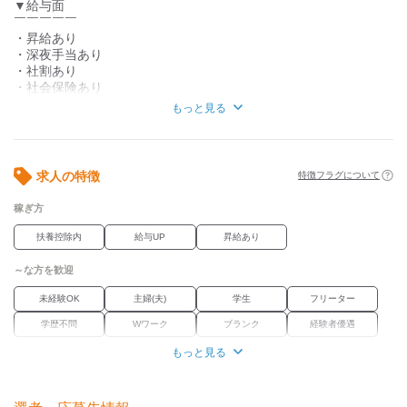
▼給与面
￣￣￣￣￣
・昇給あり
・深夜手当あり
・社割あり
・社会保険あり
・交通費支給
もっと見る
▼その他待遇
￣￣￣￣￣￣￣
・まかないあり！
求人の特徴
特徴フラグについて
・社員登用あり
・研修あり
稼ぎ方
▼見た目
扶養控除内
給与UP
昇給あり
￣￣￣￣￣
・ネイルOK
～な方を歓迎
・ピアスOK
・制服あり
未経験OK
主婦(夫)
学生
フリーター
・髪色/髪型自由
学歴不問
Wワーク
ブランク
経験者優遇
＊お客様が不快にならない程度
もっと見る
職場環境
駅徒歩5分
禁煙・分煙