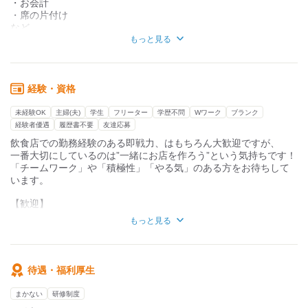
お客様に接するアルバイトスタッフが、
・お会計
お店を運営するにあたって何よりも大切だと思っています
・席の片付け
など
そのためにアルバイトスタッフが働きやすい環境作り、
もっと見る
頑張れば評価される制度を整えてきました
＊注文はモバイルオーダーも導入しているので
接客がしやすい環境だと思います！
また、もちろん、経験者の方は歓迎ですが、
経験不問の「人柄採用」を重視しております
▼キッチン
経験・資格
￣￣￣￣￣
飲食店はチームワークが大切なので人柄があればスキルはついて
・調理補助
未経験OK
主婦(夫)
学生
フリーター
学歴不問
Wワーク
ブランク
くると考えています
・料理の盛付
経験者優遇
履歴書不要
友達応募
一緒に店作りができる最高の仲間との出会いを求め、今回求人を
など
飲食店での勤務経験のある即戦力、はもちろん大歓迎ですが、
させていただいております
一番大切にしているのは”一緒にお店を作ろう”という気持ちです！
未経験の方も活躍中！
「チームワーク」や「積極性」「やる気」のある方をお待ちして
１から丁寧に研修を行いますので
います。
安心して勤務を開始できます♪
【歓迎】
・学生さん
もっと見る
・フリーターさん
・主婦（夫）さん
・初バイトの方
・ブランクのある方
待遇・福利厚生
・飲食店での勤務経験のある方
まかない
研修制度