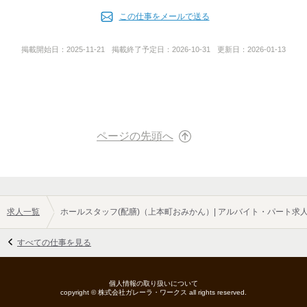
代表者名
面接希望日記入の為のURLをお送りします。
この仕事をメールで送る
そちらよりご対応をお願い致します。
小島 佑太
ご対応完了後、折り返し採用担当者より
掲載開始日：
2025-11-21
掲載終了予定日：
2026-10-31
更新日：
2026-01-13
面接についてご連絡いたします。
事業内容
◆電話でのご応募
飲食店の運営
￣￣￣￣￣￣￣￣
お気軽に採用担当まで。
「バイトルを見て」とお伝えいただけるとスムーズです。
ページの先頭へ
◆面接について
￣￣￣￣￣￣￣
面接日履歴書は不要！
普段通りの恰好でお越し下さい！
※もし面接日の都合が悪くなった際は、
求人一覧
ホールスタッフ(配膳)（上本町おみかん）| アルバイト・パート求
事前にご連絡をお願いします。
すべての仕事を見る
お会いできることを楽しみにしています。
個人情報の取り扱いについて
copyright ©
株式会社ガレーラ・ワークス
all rights reserved.