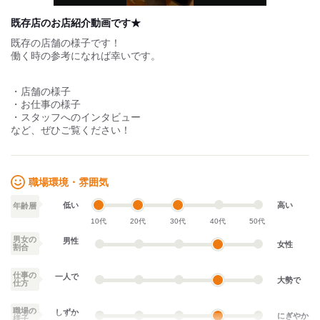
in-
Picture
既存店のお店紹介動画です★
既存の店舗の様子です！
働く時の参考になれば幸いです。
・店舗の様子
・お仕事の様子
・スタッフへのインタビュー
など、ぜひご覧ください！
職場環境・雰囲気
低い
高い
年齢層
10代
20代
30代
40代
50代
男女の
男性
女性
割合
仕事の
一人で
大勢で
仕方
職場の
しずか
にぎやか
様子