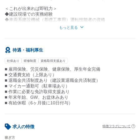
信頼と安定の環境でスキルを活かし、
＜これが出来れば即戦力＞
一緒に働きませんか？
◆建設現場での実務経験
◆車両系建設機械（基礎工事用）運転技能者の資格
◆車両系建設機械（整地・運搬・積込用及び掘削用）運転技能者
もっと見る
の資格
◆電気工事2種
【こんな方が活躍中】
待遇・福利厚生
◇現場での迅速な作業と確実な仕上がりを心がける方
◇多様な現場業務に柔軟に対応できる方
社保あり
研修制度
資格取得支援あり
◇規律を守り、安全第一で業務を遂行する方
■ 雇用保険、労災保険、健康保険、厚生年金完備
■ 交通費支給（上限あり）
■ 退職金共済制度あり（建設業退職金共済制度）
■ マイカー通勤可（駐車場あり）
■ 作業に必要な免許取得支援あり
■ 年末年始、GW、お盆休みあり
■ 有給休暇（6ヶ月後に10日付与）
求人の特徴
特徴フラグについて
稼ぎ方