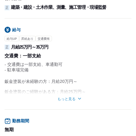
建築・建設・土木作業、測量、施工管理・現場監督
正
給与
給与UP
昇給あり
交通費有
月給25万円～35万円
正
交通費：
一部支給
- 交通費は一部支給、車通勤可
- 駐車場完備
鈑金塗装が未経験の方：月給20万円～
鈑金塗装のご経験がある方：月給25万円～
もっと見る
※ご経験や資格については是非面接で教えてください！
【試用期間】
■試用期間の有無：あり
勤務期間
■試用期間：3.0ヵ月
■期間中給与：日給：9,500円~13,000円（キャリアアップ制度）
無期
■雇用形態：契約社員