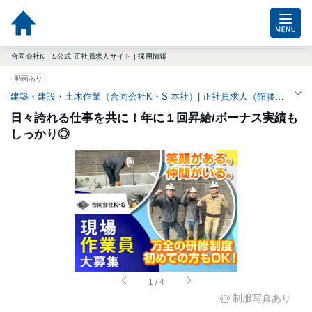
合同会社K・S公式 正社員求人サイト | 採用情報
動画あり
建築・建設・土木作業（合同会社K・S 本社）| 正社員求人（館腰駅）
日々誇れる仕事を共に！年に１回昇給/ボーナス実績も
しっかり◎
1
/
4
制服写真あり