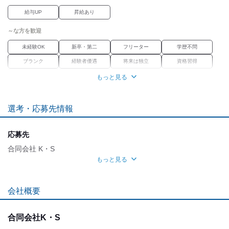
給与UP
昇給あり
～な方を歓迎
未経験OK
新卒・第二
フリーター
学歴不問
ブランク
経験者優遇
将来は独立
資格習得
正社員経験不問
職種未経験OK
もっと見る
職場環境
選考・応募先情報
車通勤OK
禁煙・分煙
転勤なし
魅力的な待遇
応募先
交通費有
社保あり
研修制度
資格取得支援あり
合同会社 K・S
もっと見る
自分らしい恰好
面接地
髪自由
髭(ひげ)OK
ピアスOK
[最寄駅]
会社概要
岩沼市
⁄
館腰駅 (車 6分)
宮城県
ほか
合同会社K・S
[住所]