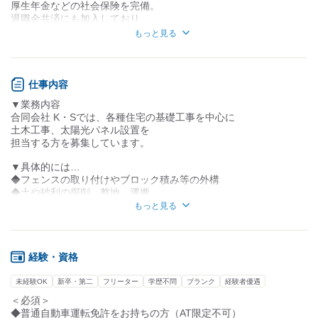
力仕事が少ない
力仕事が多い
厚生年金などの社会保険を完備。
退職金共済にも加入しており、
知識・経験不要
知識・経験必要
長期的なキャリア形成を支援します。
もっと見る
■若手現場経験者活躍中
￣￣￣￣￣￣￣￣￣￣￣
現場経験を活かし即戦力として
仕事内容
活躍できる場を提供しています。
▼業務内容
重機運転技能者などの資格保有者
合同会社 K・Sでは、各種住宅の基礎工事を中心に
は優遇いたします。
土木工事、太陽光パネル設置を
担当する方を募集しています。
■資格取得支援制度あり
￣￣￣￣￣￣￣￣￣￣￣
▼具体的には…
入社後に作業に必要な資格の
◆フェンスの取り付けやブロック積み等の外構
取得費用を会社が一部サポート。
◆土や砂利の掘削、整地、運搬
キャリアアップを目指す方に
◆生コンの流し込みと水平仕上げ
もっと見る
理想的な環境です。
◆鉄筋・型枠の組み立て
◆重機の手元作業
■交通アクセスと職場環境
◆現場の清掃
￣￣￣￣￣￣￣￣￣￣￣￣
名取市の愛島台エリアに位置し、
経験・資格
▼求める人物
最寄り駅から車で通勤可能。
建設現場での経験があり、
マイカー通勤も可能で、駐車場も
未経験OK
新卒・第二
フリーター
学歴不問
ブランク
経験者優遇
普通自動車免許をお持ちの方。
完備しています。
＜必須＞
◆普通自動車運転免許をお持ちの方（AT限定不可）
詳細についてお気軽にご連絡ください。