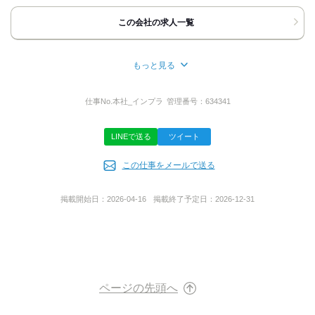
宮城県岩沼市下野郷字北谷地1-31
この会社の求人一覧
アクセス詳細を見る
もっと見る
応募方法
所在地
最後までご覧いただき ありがとうございます！
宮城県岩沼市下野郷字北谷地1-31
仕事No.
本社_インプラ
管理番号：
634341
「ここで働いてみたい！」と 思っていただけましたら
下記の方法でご連絡ください。
◆電話の方
LINEで送る
ツイート
￣￣￣￣￣￣
事業内容
お電話口では
この仕事をメールで送る
｢バイトルを見て｣と
住宅基礎工事
お伝えいただくと
外構、エクステリア工事
取次ぎがスムーズです。
内装、外装解体工事
掲載開始日：
2026-04-16
掲載終了予定日：
2026-12-31
とび、土木工事
◆応募ボタンの方
産業廃棄物収集運搬業
￣￣￣￣￣￣￣￣￣
24時間受付中！改めて担当者から
ご連絡させていただきますので
電話番号をお書き添えください！
お気軽にご応募くださいね◎
ページの先頭へ
あなたにお会いできることを
楽しみにしております。