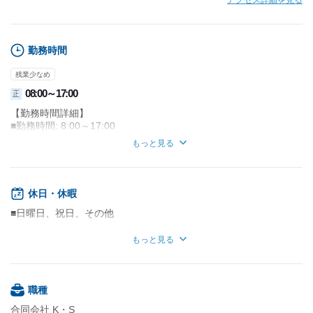
アクセス詳細を見る
勤務時間
残業少なめ
08:00～17:00
正
【勤務時間詳細】
■勤務時間: 8:00～17:00
■休憩時間: 120分
もっと見る
【残業について】
※当社の月平均時間外労働は10時間～30時間です。
残業は極力避けている方針ですので、
休日・休暇
ワークライフバランスを保ちながら
業務に取り組むことが可能です。
■日曜日、祝日、その他
【補足】
■年間休日数：85日
もっと見る
※若手で現場経験のある方を
■年末年始、GW、お盆休み
活躍中します。当社では信頼性や安定性を
重視しており、安定した環境での
■6ヶ月経過後の年次有給休暇：10日
長期的なキャリア形成をサポートします。
職種
合同会社 K・S