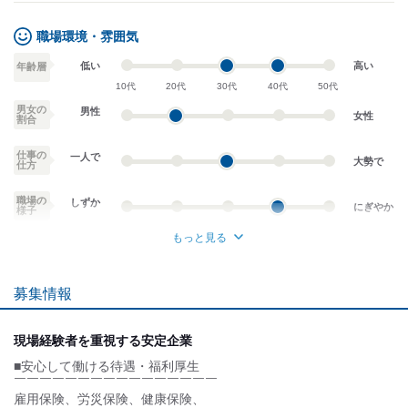
職場環境・雰囲気
低い
高い
年齢層
10代
20代
30代
40代
50代
男女の
男性
女性
割合
仕事の
一人で
大勢で
仕方
職場の
しずか
にぎやか
様子
もっと見る
業務外交流少ない
業務外交流多い
募集情報
個性が生かせる
協調性がある
デスクワーク
立ち仕事
現場経験者を重視する安定企業
■安心して働ける待遇・福利厚生
お客様との対話が
お客様との対話が
少ない
多い
￣￣￣￣￣￣￣￣￣￣￣￣￣￣￣￣
雇用保険、労災保険、健康保険、