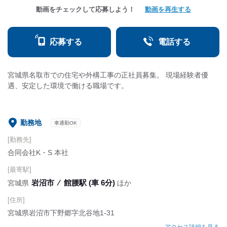
動画をチェックして応募しよう！
動画を再生する
応募する
電話する
宮城県名取市での住宅や外構工事の正社員募集。 現場経験者優
遇、安定した環境で働ける職場です。
勤務地
車通勤OK
[勤務先]
合同会社K・S 本社
[最寄駅]
岩沼市
⁄
館腰駅 (車 6分)
宮城県
ほか
[住所]
宮城県岩沼市下野郷字北谷地1-31