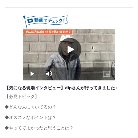
【昇給制度】
■昇給：あり
【賞与について】
■賞与：あり（年2回）
【収入例】
月給 200,000～350,000円×12ヶ月
Play
＝年収例 2,400,000～4,200,000円
Video
試用期間：
なし
Play
Mute
Picture-
in-
Picture
【気になる現場インタビュー】dipさんが行ってきました♪
【必見トピック】
◆どんな人に向いてるの？
◆オススメなポイントは？
◆やっててよかったと思うことは？