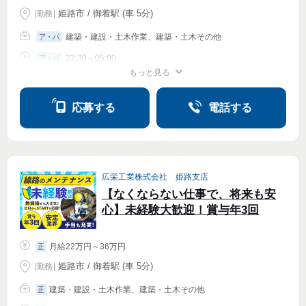
姫路市 / 御着駅 (車 5分)
|
勤務
|
建築・建設・土木作業、建築・土木その他
ア・パ
22:30～05:00
ア・パ
もっと見る
シフト相談
週2・3〜OK
週4〜OK
応募する
電話する
広栄工業株式会社 姫路支店
【なくならない仕事で、将来も安
心】未経験大歓迎！賞与年3回
月給22万円～36万円
正
姫路市 / 御着駅 (車 5分)
|
勤務
|
建築・建設・土木作業、建築・土木その他
正