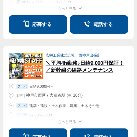
08:00～17:00、22:30～05:00
正
もっと見る
シフト相談
応募する
電話する
広栄工業株式会社 西神戸出張所
＼平均4h勤務♪日給9,000円保証！
／新幹線の線路メンテナンス
日給9,000円～
ア・パ
神戸市西区 / 大蔵谷駅 (車 10分)
|
勤務
|
建築・建設・土木作業、建築・土木その他
ア・パ
22:30～05:00
ア・パ
もっと見る
シフト相談
週2・3〜OK
週4〜OK