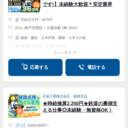
です!】未経験大歓迎＊安定業界
月給22万円～36万円
正
神戸市西区 / 大蔵谷駅 (車 10分)
|
勤務
|
建築・建設・土木作業、建築・土木その他
正
08:00～17:00、22:30～05:00
正
もっと見る
シフト相談
応募する
電話する
広栄工業株式会社 姫路支店
★時給換算2,250円★鉄道の裏側支
える仕事◎未経験・無資格OK！
日給9,000円～
ア・パ