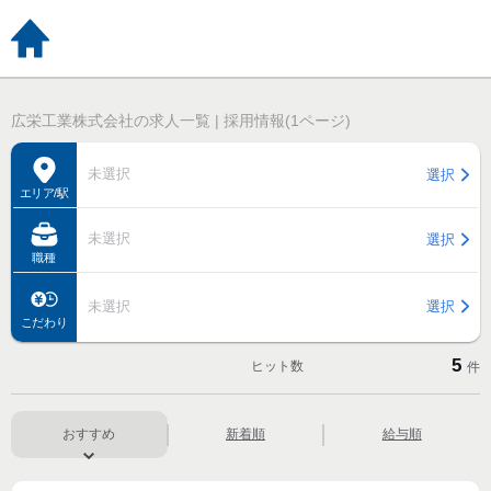
広栄工業株式会社の求人一覧 | 採用情報(1ページ)
未選択
選択
エリア/駅
未選択
選択
職種
未選択
選択
こだわり
5
ヒット数
件
おすすめ
新着順
給与順