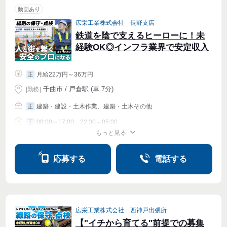
動画あり
広栄工業株式会社 長野支店
鉄道を陰で支えるヒーローに！未
経験OK◎インフラ業界で安定収入
月給22万円～36万円
正
千曲市 / 戸倉駅 (車 7分)
|
勤務
|
建築・建設・土木作業、建築・土木その他
正
08:00～17:00、22:30～05:00
正
もっと見る
シフト相談
応募する
電話する
広栄工業株式会社 西神戸出張所
【"イチから育てる"前提での募集