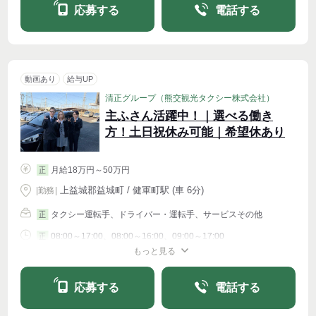
応募する
電話する
動画あり
給与UP
清正グループ（熊交観光タクシー株式会社）
主ふさん活躍中！｜選べる働き
方！土日祝休み可能｜希望休あり
月給18万円～50万円
正
上益城郡益城町 / 健軍町駅 (車 6分)
|
勤務
|
タクシー運転手、ドライバー・運転手、サービスその他
正
08:00～17:00、08:00～16:00、09:00～17:00
正
もっと見る
シフト相談
週4〜OK
応募する
電話する