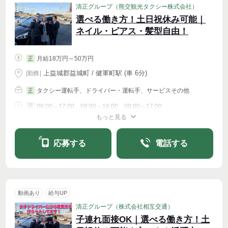
清正グループ（熊交観光タクシー株式会社）
選べる働き方！土日祝休み可能｜
ネイル・ピアス・髪型自由！
月給18万円～50万円
正
上益城郡益城町 / 健軍町駅 (車 6分)
|
勤務
|
タクシー運転手、ドライバー・運転手、サービスその他
正
08:00～17:00、08:00～16:00、09:00～17:00
正
もっと見る
シフト相談
週4〜OK
応募する
電話する
動画あり
給与UP
清正グループ（株式会社相互交通）
子連れ面接OK｜選べる働き方！土