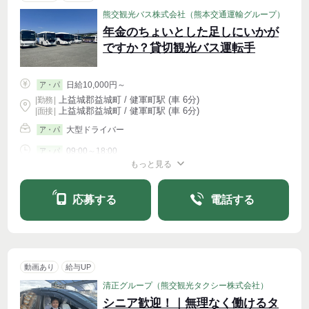
熊交観光バス株式会社（熊本交通運輸グループ）
年金のちょいとした足しにいかが
ですか？貸切観光バス運転手
日給10,000円～
ア・パ
上益城郡益城町 / 健軍町駅 (車 6分)
|
勤務
|
上益城郡益城町 / 健軍町駅 (車 6分)
| 面接 |
大型ドライバー
ア・パ
09:00～18:00
ア・パ
もっと見る
シフト相談
週4〜OK
応募する
電話する
動画あり
給与UP
清正グループ（熊交観光タクシー株式会社）
シニア歓迎！｜無理なく働けるタ