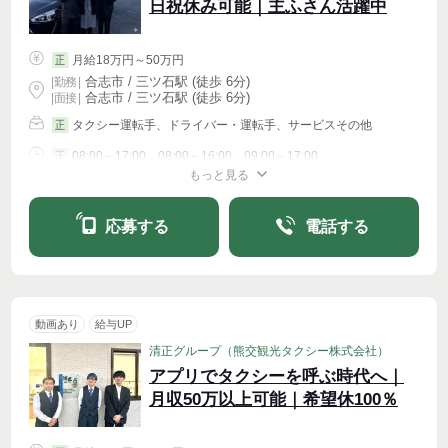
日祝休み可能｜主ふさん活躍中
月給18万円～50万円
正
合志市 / 三ツ石駅 (徒歩 6分)
|
勤務
|
合志市 / 三ツ石駅 (徒歩 6分)
| 面接 |
タクシー運転手、ドライバー・運転手、サービスその他
正
08:00～17:00、08:00～16:00、09:00～17:00
正
もっと見る
シフト相談
週4〜OK
応募する
電話する
動画あり
給与UP
清正グループ（熊交観光タクシー株式会社）
アプリでタクシーを呼ぶ時代へ｜
月収50万以上可能｜希望休100％