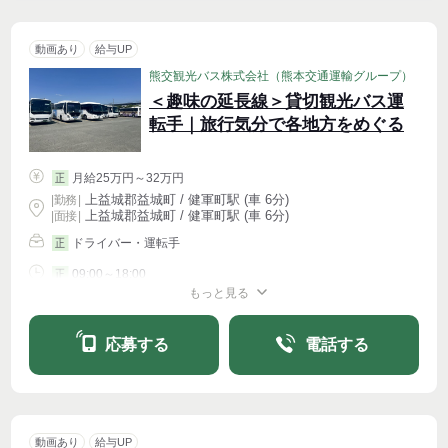
動画あり
給与UP
熊交観光バス株式会社（熊本交通運輸グループ）
＜趣味の延長線＞貸切観光バス運
転手｜旅行気分で各地方をめぐる
月給25万円～32万円
正
上益城郡益城町 / 健軍町駅 (車 6分)
|
勤務
|
上益城郡益城町 / 健軍町駅 (車 6分)
| 面接 |
ドライバー・運転手
正
09:00～18:00
正
もっと見る
シフト相談
週4〜OK
応募する
電話する
動画あり
給与UP