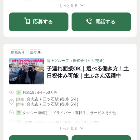
もっと見る
シフト相談
応募する
電話する
動画あり
給与UP
清正グループ（株式会社相互交通）
子連れ面接OK｜選べる働き方！土
日祝休み可能｜主ふさん活躍中
月給18万円～50万円
正
合志市 / 三ツ石駅 (徒歩 6分)
|
勤務
|
合志市 / 三ツ石駅 (徒歩 6分)
| 面接 |
タクシー運転手、ドライバー・運転手、サービスその他
正
08:00～17:00、08:00～16:00、09:00～17:00
正
もっと見る
シフト相談
週4〜OK