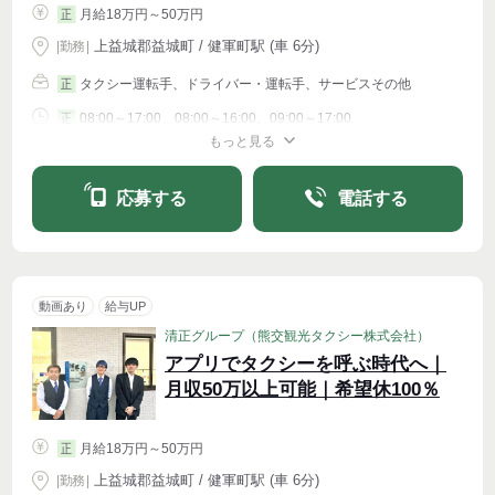
月給18万円～50万円
正
上益城郡益城町 / 健軍町駅 (車 6分)
|
勤務
|
タクシー運転手、ドライバー・運転手、サービスその他
正
08:00～17:00、08:00～16:00、09:00～17:00
正
もっと見る
シフト相談
週4〜OK
応募する
電話する
動画あり
給与UP
清正グループ（熊交観光タクシー株式会社）
アプリでタクシーを呼ぶ時代へ｜
月収50万以上可能｜希望休100％
月給18万円～50万円
正
上益城郡益城町 / 健軍町駅 (車 6分)
|
勤務
|