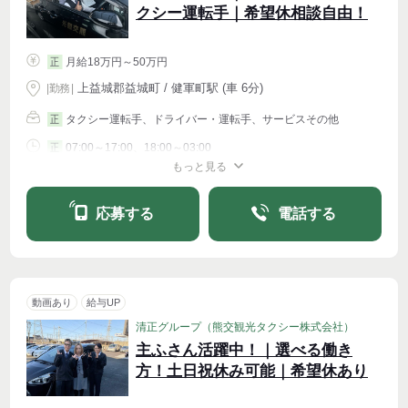
クシー運転手｜希望休相談自由！
月給18万円～50万円
正
上益城郡益城町 / 健軍町駅 (車 6分)
|
勤務
|
タクシー運転手、ドライバー・運転手、サービスその他
正
07:00～17:00、18:00～03:00
正
もっと見る
シフト相談
応募する
電話する
動画あり
給与UP
清正グループ（熊交観光タクシー株式会社）
主ふさん活躍中！｜選べる働き
方！土日祝休み可能｜希望休あり