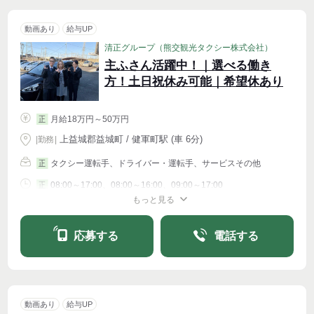
動画あり
給与UP
清正グループ（熊交観光タクシー株式会社）
主ふさん活躍中！｜選べる働き
方！土日祝休み可能｜希望休あり
月給18万円～50万円
正
上益城郡益城町 / 健軍町駅 (車 6分)
|
勤務
|
タクシー運転手、ドライバー・運転手、サービスその他
正
08:00～17:00、08:00～16:00、09:00～17:00
正
もっと見る
シフト相談
週4〜OK
応募する
電話する
動画あり
給与UP