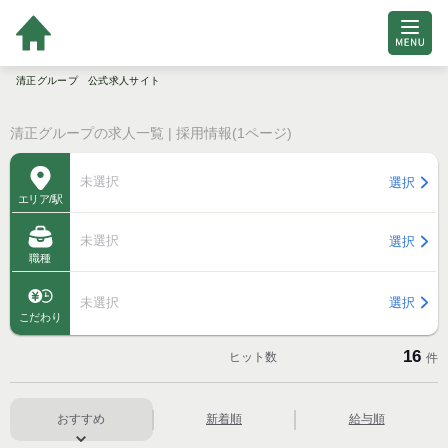
清正グループ 公式求人サイト
清正グループの求人一覧 | 採用情報(1ページ)
未選択
選択
エリア/駅
未選択
選択
職種
未選択
選択
こだわり
16
ヒット数
件
おすすめ
新着順
給与順