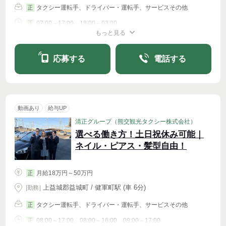
タクシー運転手、ドライバー・運転手、サービスその他
正
07:00～17:00、18:00～03:00
正
もっと見る
シフト相談
応募する
電話する
動画あり
給与UP
清正グループ（熊交観光タクシー株式会社）
選べる働き方！土日祝休み可能｜
ネイル・ピアス・髪型自由！
月給18万円～50万円
正
上益城郡益城町 / 健軍町駅 (車 6分)
|
勤務
|
タクシー運転手、ドライバー・運転手、サービスその他
正
08:00～17:00、08:00～16:00、09:00～17:00
正