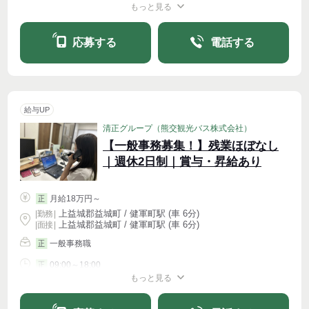
もっと見る
シフト相談
週4〜OK
応募する
電話する
給与UP
清正グループ（熊交観光バス株式会社）
【一般事務募集！】残業ほぼなし
｜週休2日制｜賞与・昇給あり
月給18万円～
正
上益城郡益城町 / 健軍町駅 (車 6分)
|
勤務
|
上益城郡益城町 / 健軍町駅 (車 6分)
| 面接 |
一般事務職
正
09:00～18:00
正
もっと見る
シフト相談