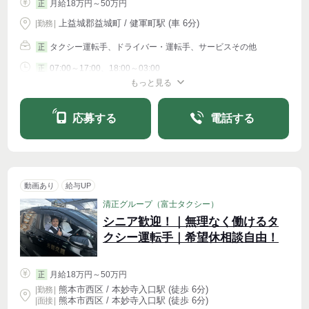
月給18万円～50万円
正
上益城郡益城町 / 健軍町駅 (車 6分)
|
勤務
|
タクシー運転手、ドライバー・運転手、サービスその他
正
07:00～17:00、18:00～03:00
正
もっと見る
シフト相談
応募する
電話する
動画あり
給与UP
清正グループ（富士タクシー）
シニア歓迎！｜無理なく働けるタ
クシー運転手｜希望休相談自由！
月給18万円～50万円
正
熊本市西区 / 本妙寺入口駅 (徒歩 6分)
|
勤務
|
熊本市西区 / 本妙寺入口駅 (徒歩 6分)
| 面接 |