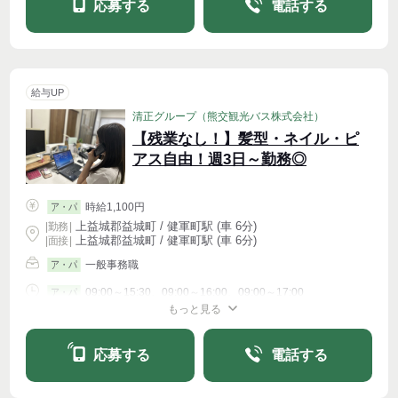
応募する
電話する
給与UP
清正グループ（熊交観光バス株式会社）
【残業なし！】髪型・ネイル・ピ
アス自由！週3日～勤務◎
時給1,100円
ア・パ
上益城郡益城町 / 健軍町駅 (車 6分)
|
勤務
|
上益城郡益城町 / 健軍町駅 (車 6分)
| 面接 |
一般事務職
ア・パ
09:00～15:30、09:00～16:00、09:00～17:00
ア・パ
もっと見る
シフト相談
応募する
電話する