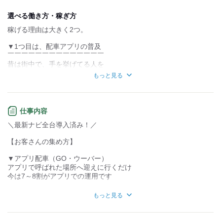
デスクワーク
立ち仕事
選べる働き方・稼ぎ方
稼げる理由は大きく2つ。
お客様との対話が
お客様との対話が
少ない
多い
▼1つ目は、配車アプリの普及
力仕事が少ない
力仕事が多い
￣￣￣￣￣￣￣￣￣￣￣￣￣￣
昔は街中で、手を挙げてる人を
ひたすら探していたので、
知識・経験不要
知識・経験必要
もっと見る
メンタル的にも大変でした。
現在は、
アプリ予約があるので、
仕事内容
呼ばれたら行くのみでOK。
＼最新ナビ全台導入済み！／
弊社は全車両
【お客さんの集め方】
「GOアプリ」「ウーバーアプリ」を
導入しております。
▼アプリ配車（GO・ウーバー）
アプリで呼ばれた場所へ迎えに行くだけ
▼2つ目は、身だしなみが自由なことです！
今は7～8割がアプリでの運用です
￣￣￣￣￣￣￣￣￣￣￣￣￣￣￣￣￣￣￣
ネイル・ピアス・髪色・髪色OK！
▼無線配車
もっと見る
会社の指示で予約の場所へ向かいます
厳しい身だしなみ規定はなく、
自分らしいスタイルで働けます。
あとはナビをセットして