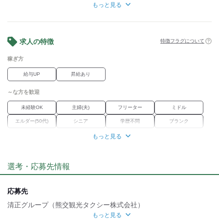
・必要なら送迎もあり
もっと見る
この環境で取得できます！
※取得期間の目安は15日前後
求人の特徴
特徴フラグについて
※休日を使って通学もOK
ーーーーーーーーーーーーーーー
稼ぎ方
給与UP
昇給あり
【＼充実の福利厚生／】
■社会保険完備
～な方を歓迎
■万が一の事故も会社が100％保障
未経験OK
主婦(夫)
フリーター
ミドル
■慶弔祝金・見舞金制度あり
エルダー(50代)
シニア
学歴不問
ブランク
■有給休暇あり
■慶弔休暇あり
もっと見る
職場環境
■マイカー・バイク・自転車通勤OK
■髪型・髪色自由
オープニング
車通勤OK
■ピアス・ネイルもOK
選考・応募先情報
■髭もOK
魅力的な待遇
■制服貸与あり
■ドライバーレコード完備
社保あり
研修制度
資格取得支援あり
応募先
清正グループ（熊交観光タクシー株式会社）
自分らしい恰好
もっと見る