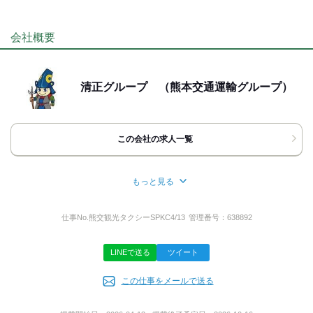
髪自由
髭(ひげ)OK
ネイルOK
ピアスOK
応募方法
服装自由
最後までご覧いただき ありがとうございます！
会社概要
少しでも興味をもっていただけましたら
下記の方法でご連絡ください。
◆電話の方
￣￣￣￣￣￣
清正グループ （熊本交通運輸グループ）
お電話口では
｢バイトルを見て｣と
お伝えいただくと
取次ぎがスムーズです。
この会社の求人一覧
◆応募ボタンの方
￣￣￣￣￣￣￣￣￣
24時間受付中！改めて担当者から
もっと見る
ご連絡させていただきますので
所在地
電話番号をお書き添えください！
お気軽にご応募くださいね◎
熊本県上益城郡益城町広崎789
仕事No.
熊交観光タクシーSPKC4/13
管理番号：
638892
あなたにお会いできることを
楽しみにしております。
LINEで送る
ツイート
事業内容
◆面接時ご持参ください
￣￣￣￣￣￣￣￣￣￣￣
この仕事をメールで送る
一般貸切旅客運送事業、一般乗用旅客運送事業
・履歴書