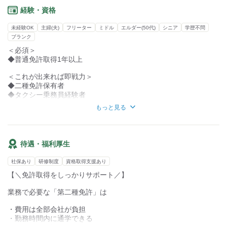
メーターを押すだけで運転スタート！
「仕事だから我慢」ではなく、
経験・資格
おしゃれも楽しみながら勤務可能。
★1回の平均運賃
未経験OK
主婦(夫)
フリーター
ミドル
エルダー(50代)
シニア
学歴不問
1,500～2,500円くらい
主ふさんやブランクのある方も
ブランク
気負わずスタートできる環境です。
★1日の目安
＜必須＞
・日勤：12～15組
◆普通免許取得1年以上
・夜勤：20～40組
＜これが出来れば即戦力＞
◆二種免許保有者
◆タクシー乗務員経験者
もっと見る
【こんな方が活躍中】
◇お客様に対して親切で丁寧な対応ができる方
◇安全運転を心がけ、ルールを守る方
◇新しい情報もキャッチできる方
待遇・福利厚生
◇やる気があって効率よく業務に向き合える方
社保あり
研修制度
資格取得支援あり
【＼免許取得をしっかりサポート／】
業務で必要な「第二種免許」は
・費用は全部会社が負担
・勤務時間内に通学できる