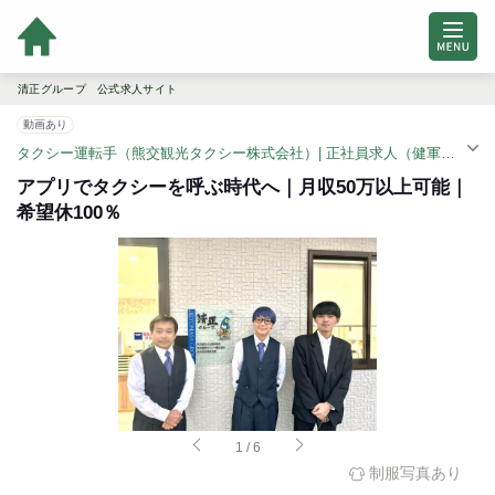
清正グループ 公式求人サイト
動画あり
タクシー運転手（熊交観光タクシー株式会社）| 正社員求人（健軍町駅）
アプリでタクシーを呼ぶ時代へ｜月収50万以上可能｜
希望休100％
1
/
6
制服写真あり