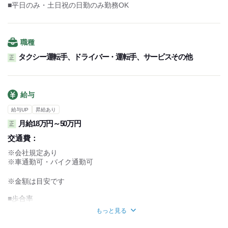
この3日サイクルを繰り返します。
■平日のみ・土日祝の日勤のみ勤務OK
【月13日勤務シフト制】
1日働いて1日休みのローテーションです。
職種
勤務日：7:00～翌2:30（休憩3時間）
翌日：お休み
タクシー運転手、ドライバー・運転手、サービスその他
正
この2日サイクルを繰り返します。
連休で月13日になるように調整します
給与
給与UP
昇給あり
月給18万円～50万円
正
交通費：
※会社規定あり
※車通勤可・バイク通勤可
※金額は目安です
■歩合率
売上の53％～55％を還元
もっと見る
・例 運賃（売上）月間80万円
＝歩合給44万円支給