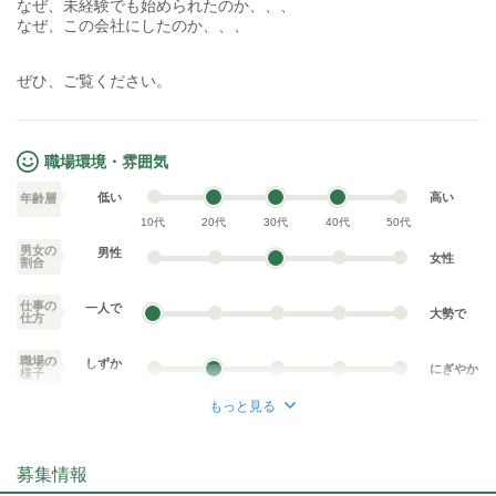
なぜ、未経験でも始められたのか、、、
なぜ、この会社にしたのか、、、
ぜひ、ご覧ください。
職場環境・雰囲気
低い
高い
年齢層
10代
20代
30代
40代
50代
男女の
男性
女性
割合
仕事の
一人で
大勢で
仕方
職場の
しずか
にぎやか
様子
もっと見る
業務外交流少ない
業務外交流多い
募集情報
個性が生かせる
協調性がある