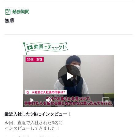
■1ヵ月の月給は？
勤務期間
・日勤：月27万～30万円くらい
（12～15組の送迎）
無期
・夜勤：月30万～50万円くらい
（18～25組の送迎）
■トップドライバーは
月55万円以上も可能！
■1回の平均運賃（売上）
1,500～2,500円くらい
■その他のサポート・手当
Play
・最低保証あり（3ヵ月）
Video
日勤：15万円／夜勤：20万円
・社会保険あり
・免許取得費用は会社負担
※養成中は時給で支給
Play
Mute
Picture-
・慶弔祝金・見舞金制度あり
in-
Picture
最近入社した3名にインタビュー！
試用期間：
なし
今回、直近で入社された3名に
インタビューしてきました！