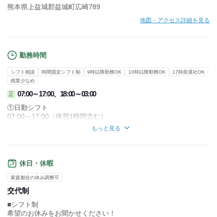
熊本県上益城郡益城町広崎789
地図・アクセス詳細を見る
勤務時間
シフト相談
時間固定シフト制
9時以降勤務OK
10時以降勤務OK
17時前退社OK
残業少なめ
07:00～17:00、18:00～03:00
正
①日勤シフト
07:00～17:00（休憩1時間含む）
もっと見る
②夜勤シフト
18:00～03:00（休憩1時間含む）
【月18日勤務シフト制】
休日・休暇
2日働いて1日休みのローテーションです。
家庭都合の休み調整可
1日目：10:00～23:00（休憩2時間）
交代制
2日目：17:00～翌1:00（休憩1時間）
3日目：お休み
■シフト制
希望のお休みをお聞かせください！