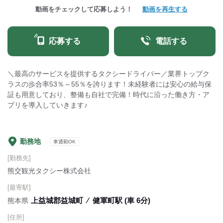
動画をチェックして応募しよう！
動画を再生する
応募する
電話する
＼最高のサービスを提供するタクシードライバー／業界トップク
ラスの歩合率53％～55％を誇ります！未経験者には安心の給与保
証も用意しており、整備も自社で完備！時代に沿った働き方・ア
プリを導入していきます♪
勤務地
車通勤OK
[勤務先]
熊交観光タクシー株式会社
[最寄駅]
上益城郡益城町
⁄
健軍町駅 (車 6分)
熊本県
[住所]