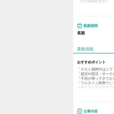
・特別報酬制度有り
・昇給制度有り
試用期間：
なし
勤務期間
長期
募集情報
おすすめポイント
「テスト期間中はシフ
「就活や部活・サーク
「子供が帰ってきてか
「フルタイム勤務でし
と働き方は自由自在で
学校や家庭・プライベ
無理なくお仕事できる
仕事内容