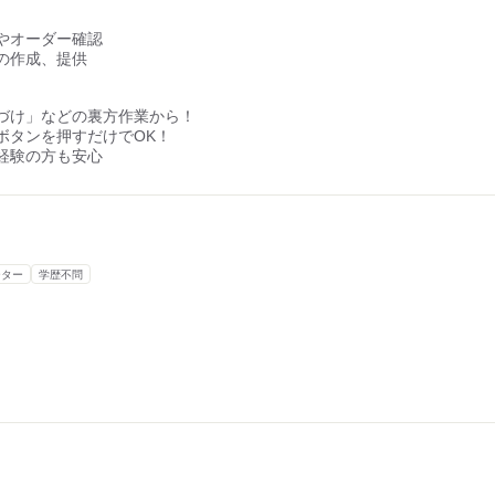
やオーダー確認
の作成、提供
づけ」などの裏方作業から！
ボタンを押すだけでOK！
経験の方も安心
ーター
学歴不問