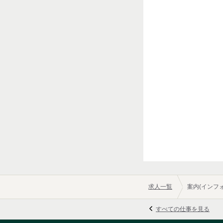
◇もし面接日の都合が
事前にご連絡をお願い
事業内容
カラオケ事業（65店舗
担当者
アミューズメント事業
採用担当
外食事業（5店舗）
URL
https://www.takahasi.co.jp/
求人一覧
案内(インフ
すべての仕事を見る