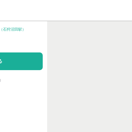
人（石狩沼田駅）
る
◎