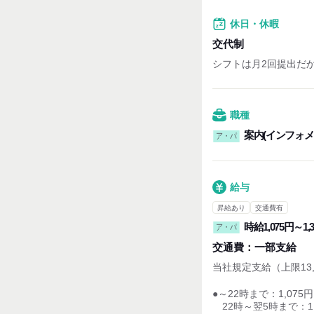
・休憩：6時間以上で4
・所定労働時間：最長1
休日・休暇
交代制
シフトは月2回提出だ
職種
案内(インフォメ
ア・パ
給与
昇給あり
交通費有
時給1,075円～1,
ア・パ
交通費：
一部支給
当社規定支給（上限13,
●～22時まで：1,075円
22時～翌5時まで：1,