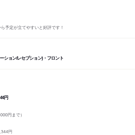
5分～
73時間
から予定が立てやすいと好評です！
ーション/レセプション)・フロント
344円
000円まで）
344円