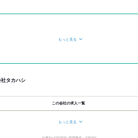
社保あり
もっと見る
きありがとうございます。
h 受付中！
会社タカハシ
ついてご連絡いたします。
ご連絡ください。
て」と
この会社の求人一覧
ムーズです。
もっと見る
ットで
りすることができます。
写真貼付)をご持参ください。
3丁目3-14
仕事No.
5352830
管理番号：
639264