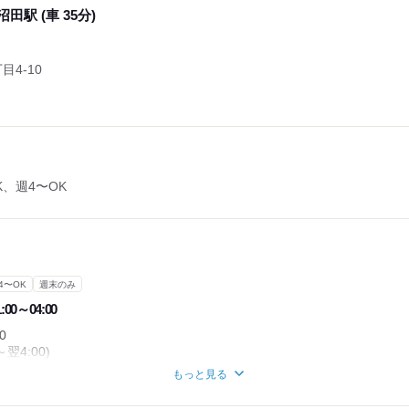
田駅 (車 35分)
4-10
K、週4〜OK
4〜OK
週末のみ
:00～04:00
0
翌4:00)
ＯＫ！お気軽にご相談ください。
もっと見る