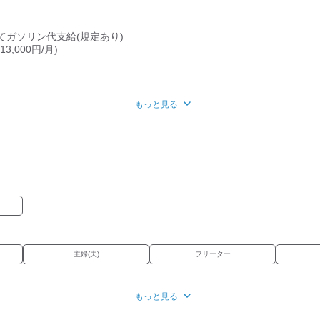
てガソリン代支給(規定あり)
,000円/月)
もっと見る
でカラオケ利用OK
」でお得〇
主婦(夫)
フリーター
もっと見る
バイク通勤OK