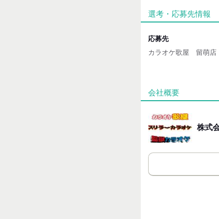
魅力的な待遇
選考・応募先情報
交通費有
応募先
カラオケ歌屋 留萌店
応募方法
最後までお読みいただ
会社概要
【WEB でのご応募】
カンタンWEB 応募24
折り返し、
株式
採用担当者より面接に
【電話でのご応募】
お気軽に採用担当まで
その際「バイトルを見
お伝えいただけるとス
【面接について】
◇自動返信チャットボ
所在地
面接日の設定をやり取
◇面接の際は履歴書(
北海道札幌市西区琴似1条