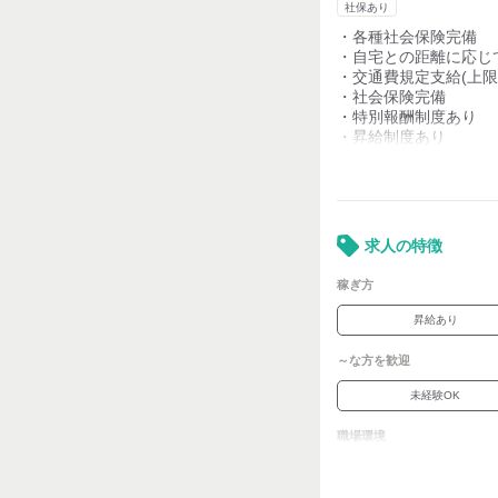
社保あり
・各種社会保険完備
・自宅との距離に応じ
・交通費規定支給(上限13
・社会保険完備
・特別報酬制度あり
・昇給制度あり
・社員登用あり
・出勤前後は「無料」
・フードは「50%引き
求人の特徴
稼ぎ方
昇給あり
～な方を歓迎
未経験OK
職場環境
車通勤OK