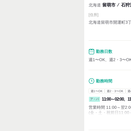
留萌市
⁄
石狩沼
北海道
[住所]
北海道留萌市開運町3丁目
勤務日数
週1〜OK、週2・3〜O
勤務時間
週1〜OK
週2・3〜OK
週
11:00～02:00、11
ア・パ
営業時間 11:00～翌2:0
(金・土・祝前日11:00～
週1回・短時間の勤務
・実働：最長1日8時間