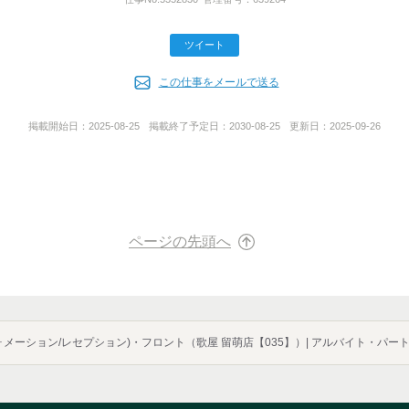
悪くなった際は、
いたします。
ツイート
この仕事をメールで送る
）
（13店舗）
掲載開始日：
2025-08-25
掲載終了予定日：
2030-08-25
更新日：
2025-09-26
ページの先頭へ
ォメーション/レセプション)・フロント（歌屋 留萌店【035】）| アルバイト・パ