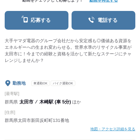
動画をチェックして応募しよう！
動画を再生する
応募する
電話する
大手ヤマダ電器のグループ会社だから安定感も◎価値ある資源を
エネルギーへの生まれ変わらせる。世界水準のリサイクル事業が
太田市に！今までの経験と資格を活かして新たなステージにチャ
レンジしませんか？
勤務地
車通勤OK
バイク通勤OK
[最寄駅]
太田市
⁄
木崎駅 (車 5分)
群馬県
ほか
[住所]
群馬県太田市新田反町町131番地
地図・アクセス詳細を見る