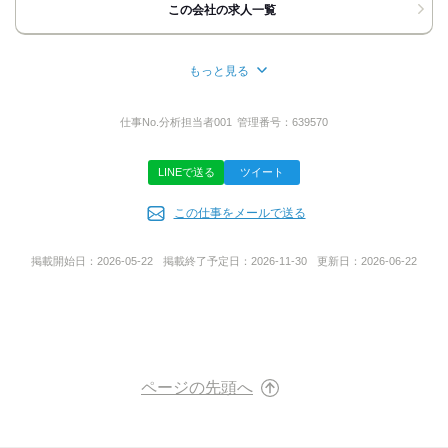
この会社の求人一覧
地図・アクセス詳細を見る
■研修制度充実（OJTなど）
■屋内原則禁煙（喫煙スペースあり）
もっと見る
応募方法
■再雇用制度あり
所在地
最後までご覧いただき、ありがとうございます！
群馬県太田市新田反町町131番地
仕事No.
分析担当者001
管理番号：
639570
ご応募方法は
応募ボタンまたはお電話にて
LINEで送る
ツイート
宜しくお願い致します。
代表者名
【WEB応募の場合】
この仕事をメールで送る
宮下 徹
24時間受付中！
連絡の繋がりやすい番号の記載をお願い致します。
掲載開始日：
2026-05-22
掲載終了予定日：
2026-11-30
更新日：
2026-06-22
折り返しご連絡致します。
事業内容
【TEL応募の場合】
総合リサイクル業
お電話の際は「バイトルを見た」と一言お願いします。
【面接について】
持ち物：履歴書、職務経歴書
URL
時間：面接時間に遅れそうな場合は
ページの先頭へ
ご連絡頂ければ時間調整します！
https://www.azumametal.com/
気をつけてお越しください。