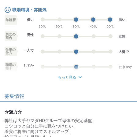
職場環境・雰囲気
低い
高い
年齢層
10代
20代
30代
40代
50代
男女の
男性
女性
割合
仕事の
一人で
大勢で
仕方
職場の
しずか
にぎやか
様子
もっと見る
業務外交流少ない
業務外交流多い
募集情報
個性が生かせる
協調性がある
デスクワーク
立ち仕事
☆魅力☆
弊社は大手ヤマダHDグループ母体の安定基盤。
お客様との対話が
お客様との対話が
少ない
多い
コツコツと自分に手に職をつけたい、
着実に将来に向けてスキルアップ、
力仕事が少ない
力仕事が多い
給与アップを目指したい、