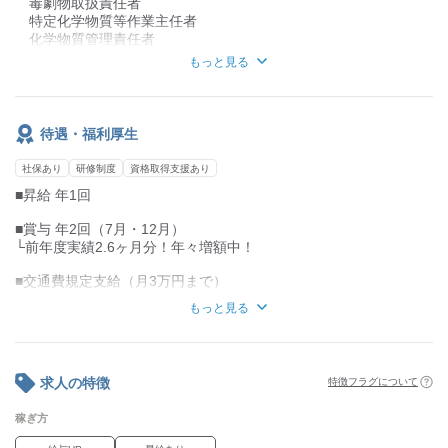
毒劇物取扱責任者
特定化学物質等作業主任者
化学物質管理責任者
危険物取扱（甲種）
もっと見る
環境計量士（環境、騒音・振動）
公害防止管理者（大気、ダイオキシン）
【歓迎】
待遇・福利厚生
成分分析、分析機器の選定・メンテナンス経験
環境計量士（濃度）保有者
社保あり
研修制度
資格取得支援あり
■昇給 年1回
【学歴】
不問
■賞与 年2回（7月・12月）
└前年度実績2.6ヶ月分！年々増額中！
■交通費規定支給（月3万円まで）
もっと見る
■社会保険完備
（雇用・労災・健康・厚生年金）
■退職金制度あり（規定あり）
求人の特徴
特徴フラグについて
■家族手当
└配偶者：1万円/月
稼ぎ方
└子1人：1万円/月（規定あり）