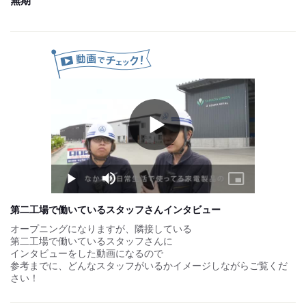
無期
【賞与について】
■年2回支給（7月・12月）
■前年度実績：年間2.6ヶ月分！
※業績好調につき、年々増額中！
あなたの頑張りがしっかり形に。
【昇給について】
■年1回あり
■年齢や社歴に関わらず実力を評価！
早期のキャリアアップも可能です。
Play
Video
【各種手当】
■家族手当（規定あり）
■役職手当
■時間外手当（全額支給）
Play
Mute
Picture-
in-
■社宅あり
Picture
第二工場で働いているスタッフさんインタビュー
試用期間：
なし
オープニングになりますが、隣接している
第二工場で働いているスタッフさんに
インタビューをした動画になるので
参考までに、どんなスタッフがいるかイメージしながらご覧くだ
さい！