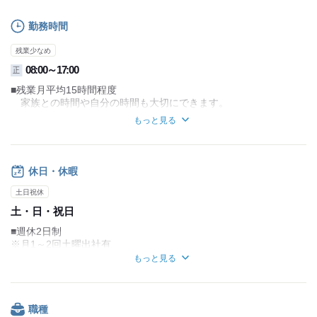
勤務時間
残業少なめ
08:00～17:00
正
■残業月平均15時間程度
家族との時間や自分の時間も大切にできます。
時間外手当別途支給
もっと見る
■土曜日はシフトにより出勤日あり
■年間休日：114日
休日・休暇
■時間単位の有給休暇制度:
土日祝休
2時間単位で有給休暇を取得できるため
土・日・祝日
通院や少し早めに上がりたい日など
柔軟に活用できます。
■週休2日制
※月1～2回土曜出社有
当社カレンダーによる
もっと見る
■年間休日114日
■GW・夏季・年末年始休暇
■有給休暇
2時間単位で取得可
職種