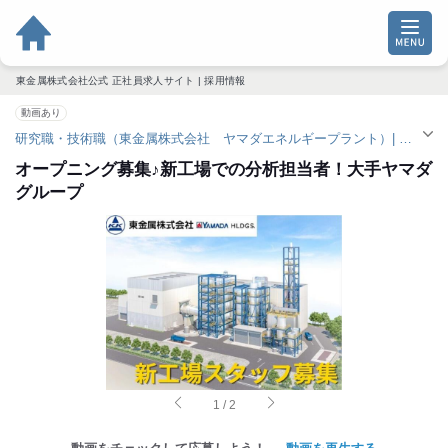
東金属株式会社公式 正社員求人サイト | 採用情報
動画あり
研究職・技術職（東金属株式会社 ヤマダエネルギープラント）| 正社員求人（木崎駅）
オープニング募集♪新工場での分析担当者！大手ヤマダ
グループ
1
/
2