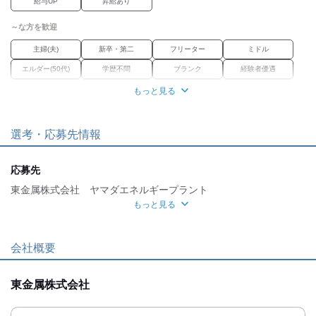
給与UP
昇給あり
■役職手当
～な方を歓迎
■時間外手当（全額支給）
主婦(夫)
新卒・第二
フリーター
ミドル
■資格取得支援制度
エルダー(50代)
学歴不問
ブランク
経験者優遇
└費用は全額会社負担
└講習・受験は勤務時間扱い
女性活躍中
資格習得
正社員経験不問
職種未経験OK
もっと見る
■作業服貸与
職場環境
選考・応募先情報
■車・バイク・自転車通勤OK
オープニング
産休・育休
車通勤OK
バイク通勤OK
（無料駐車場完備）
禁煙・分煙
転勤なし
応募先
■結婚祝い金
魅力的な待遇
東金属株式会社 ヤマダエネルギープラント
■出産祝い金
もっと見る
交通費有
社保あり
研修制度
資格取得支援あり
面接地
■弔慰金
待遇充実
[最寄駅]
■専用の休憩スペースあり
会社概要
└冷蔵庫・電子レンジ・ウォーターサーバー完備
太田市
⁄
木崎駅 (車 5分)
群馬県
ほか
■定期健康診断
東金属株式会社
[住所]
群馬県太田市新田反町町131番地
■インフルエンザ予防接種補助