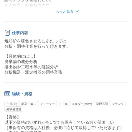
そんな向上心を持つ人に
知識・経験不要
知識・経験必要
待遇や制度で応える職場です！
もっと見る
分析業務は資格やスキルが必要になりますが、
今までできなかったことができるようになるので
成長を自身で実感できる仕事です。
仕事内容
焼却炉を稼働させるにあたっての
分析・調整作業を行って頂きます。
【具体的には…】
廃棄物の成分分析
排出物や工程水等の確認分析
分析機器・測定機器の調整業務
経験・資格
主婦(夫)
新卒・第二
フリーター
ミドル
エルダー(50代)
学歴不問
ブランク
経験者優遇
【資格】
以下の資格のいずれかを1つでも保有している方が望ましい
（未保有の資格は入社後、必要に応じて取得していただきます）