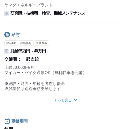
■慶弔休暇
ヤマダエネルギープラント
■産前・産後休暇
■育児・介護休業
研究職・技術職、検査、機械メンテナンス
正
男女共に取得実績有
給与
給与UP
昇給あり
交通費有
月給25万円～40万円
正
交通費：
一部支給
上限30,000円/月
マイカー・バイク通勤OK（無料駐車場完備）
※経験・能力・年齢を考慮し優遇
※残業代は別途全額支給します
＜試用期間詳細＞
もっと見る
期間：3ヶ月間
雇用形態：正社員
給与：月給200,000円～
各種手当あり
勤務期間
福利厚生：変動なし