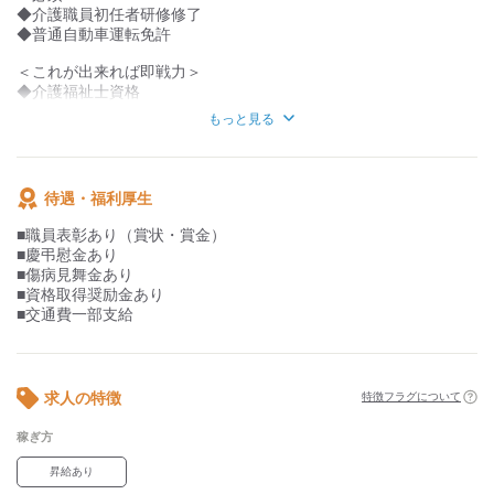
■充実した福利厚生で働きやすさ◎
経験が浅い方や未経験でも、
◆介護職員初任者研修修了
￣￣￣￣￣￣￣￣￣￣￣￣￣￣￣￣
先輩スタッフが丁寧に指導しますので、
◆普通自動車運転免許
職員表彰や資格取得奨励金など、
安心してご応募ください。
頑張りがしっかり評価される制度
＜これが出来れば即戦力＞
が整っています。
◆介護福祉士資格
慶弔見舞金制度も
◆介護職員実務者研修修了
もっと見る
あり、万が一の際も安心です。
◆介護従事者としての経験
【こんな方が活躍中】
◇人と接するのが好きな方
待遇・福利厚生
◇チームワークを大切にする方
◇自身の成長に意欲的な方
■職員表彰あり（賞状・賞金）
■慶弔慰金あり
この職場では、介護の基礎知識を持つ方が大いに活躍していま
■傷病見舞金あり
す。
■資格取得奨励金あり
■交通費一部支給
求人の特徴
特徴フラグについて
稼ぎ方
昇給あり