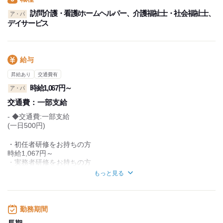
訪問介護・看護/ホームヘルパー、介護福祉士・社会福祉士、
ア・パ
デイサービス
給与
昇給あり
交通費有
時給1,067円～
ア・パ
交通費：
一部支給
- ◆交通費:一部支給
(一日500円)
・初任者研修をお持ちの方
時給1,067円～
・実務者研修をお持ちの方
時給1,080円～
もっと見る
・介護福祉士をお持ちの方
時給1,110円～
勤務期間
【試用期間】
■試用期間の有無：あり