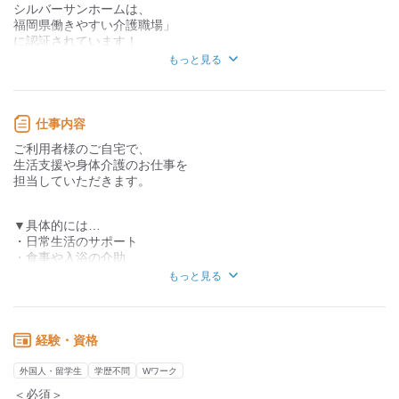
シルバーサンホームは、
力仕事が少ない
力仕事が多い
福岡県働きやすい介護職場」
に認証されています！
知識・経験不要
知識・経験必要
お子さんの体調不良や
もっと見る
急なお休みも、
職員同士でフォロー
し合っています。
お子さんがいる方も、
仕事内容
安心してください！
ご利用者様のご自宅で、
生活支援や身体介護のお仕事を
■初心者でも安心のサポート体制
担当していただきます。
￣￣￣￣￣￣￣￣￣￣￣￣￣￣￣￣
経験が浅くても、
先輩職員が丁寧に指導します！
▼具体的には…
通勤経路やヘルパーの技術や
・日常生活のサポート
経験を考慮したサービスを
・食事や入浴の介助
組んでおりますので、
など。
もっと見る
働きやすい職場です！
また、シルバーサンホームでは、
利用宅への直行直帰可能です！
毎月第二金曜日に内部研修を開催し、
職員の質の向上を図っています。
必要な資格や経験を活かし、
経験・資格
「地域連携支え合い」の一貫として
利用者様が安心して生活できる
『介護、家族に寄りそう集い」を
環境づくりをサポートします。
外国人・留学生
学歴不問
Wワーク
開催していきます。
＜必須＞