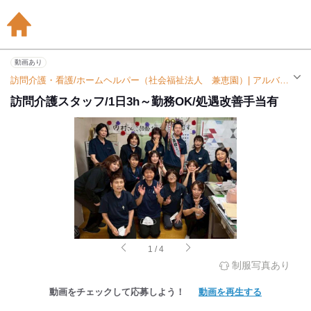
動画あり
訪問介護・看護/ホームヘルパー（社会福祉法人 兼恵園）| アルバイト・パート求人（南小倉駅）
訪問介護スタッフ/1日3h～勤務OK/処遇改善手当有
1
/
4
制服写真あり
動画をチェックして応募しよう！
動画を再生する