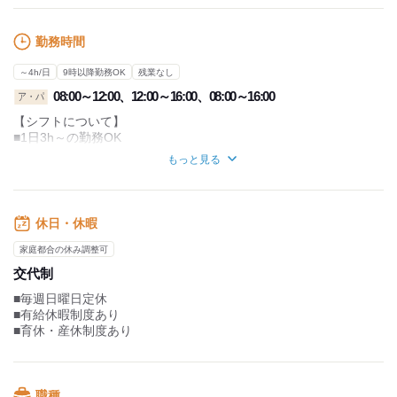
勤務時間
～4h/日
9時以降勤務OK
残業なし
08:00～12:00、12:00～16:00、08:00～16:00
ア・パ
【シフトについて】
■1日3h～の勤務OK
■週1～勤務OK
もっと見る
【その他補足】
■利用者宅への直行直帰が可能
■週の勤務数、勤務時間は
休日・休暇
ご相談ください！
■短時間勤務も可能ですのでご相談
家庭都合の休み調整可
ください
交代制
■毎週日曜日定休
【シフト例】
■有給休暇制度あり
・8時00分～16時00分のフルタイム
■育休・産休制度あり
・9時00分～17時00分の勤務も可能
・午前または午後のみの勤務もOK
ご都合の良い勤務時間帯と
曜日を選んでいただけます。
職種