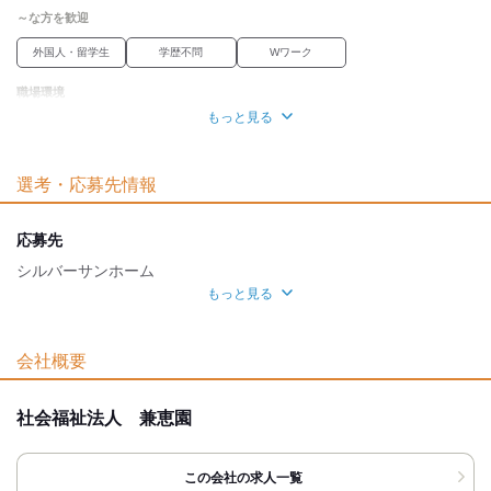
～な方を歓迎
外国人・留学生
学歴不問
Wワーク
職場環境
もっと見る
禁煙・分煙
魅力的な待遇
選考・応募先情報
交通費有
応募先
シルバーサンホーム
もっと見る
応募方法
最後までお読みいただき
会社概要
ありがとうございます！
●WEB応募の場合
社会福祉法人 兼恵園
￣￣￣￣￣￣￣￣
24時間受付中です♪
「今すぐ応募する」ボタンより
この会社の求人一覧
必要事項入力の上送信おねがいします。