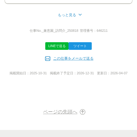
内容をご確認の上、
採用担当よりご連絡いたしますので、
もっと見る
少々お待ちくださいね！
所在地
福岡県北九州市小倉北区大手町17-15
仕事No.
_兼恵園_訪問介_250818
管理番号：
646211
●電話応募の場合
￣￣￣￣￣￣￣￣
「電話する」ボタンよりお電話ください！
LINEで送る
ツイート
「バイトルを見た」と言って頂ければスムーズです！
事業内容
この仕事をメールで送る
(1)第一種社会福祉事業
「応募どうしようかな…」と迷ってらっしゃる方は、
・特別養護老人ホーム
「キープする」ボタンをクリック！
あとで探しやすくなりますよ♪
掲載開始日：
2025-10-31
掲載終了予定日：
2026-12-31
更新日：
2026-04-07
(2)第二種社会福祉事業
・老人短期入所事業
ご不明点・シフトに関すること等
・老人居宅介護等事業
相談したいこともお気軽にメール・お電話ください！
・身体障害者居宅介護等事業
ページの先頭へ
URL
https://www.silversunhome.or.jp/home_03.html