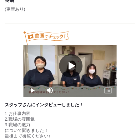
長期
■試用期間：5ヵ月
(更新あり)
■期間中給与：1,067円～
【昇給制度】
■昇給：あり
【その他手当など】
■介護職員処遇改善一時金 年2回
【収入例】
●初任者研修をお持ちの方
時給 1,067円 × 1日 3h × 週3勤務
Play
Video
＝1日あたり 3,201円 × 月12日
＝月収例38,41円
●介護福祉士をお持ちの方
Play
Mute
Picture-
時給 1,110円 × 1日 8h × 週5勤務
in-
＝1日あたり 8,880円 × 月20日
Picture
＝月収例 177,600円
スタッフさんにインタビューしました！
1.お仕事内容
2.職場の雰囲気
3.職場の魅力
について聞きました！
最後まで御覧ください♪