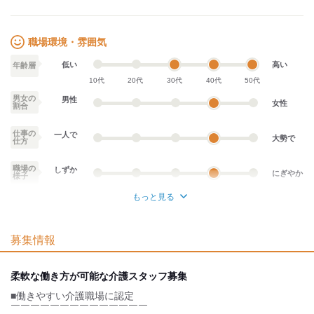
職場環境・雰囲気
低い
高い
年齢層
10代
20代
30代
40代
50代
男女の
男性
女性
割合
仕事の
一人で
大勢で
仕方
職場の
しずか
にぎやか
様子
もっと見る
業務外交流少ない
業務外交流多い
募集情報
個性が生かせる
協調性がある
デスクワーク
立ち仕事
柔軟な働き方が可能な介護スタッフ募集
■働きやすい介護職場に認定
お客様との対話が
お客様との対話が
少ない
多い
￣￣￣￣￣￣￣￣￣￣￣￣￣￣