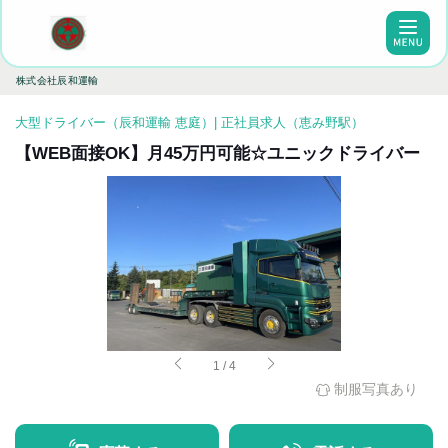
株式会社辰和運輸
大型ドライバー（辰和運輸 恵庭）| 正社員求人（恵み野駅）
【WEB面接OK】月45万円可能☆ユニックドライバー
1
/
4
制服写真あり