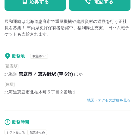
応募する
電話する
辰和運輸は北海道恵庭市で重量機械や建設資材の運搬を行う正社
員を募集！ 車両系免許保有者活躍中、福利厚生充実。 日ハム戦チ
ケットも支給されます。
勤務地
車通勤OK
[最寄駅]
恵庭市
⁄
恵み野駅 (車 6分)
北海道
ほか
[住所]
北海道恵庭市北柏木町５丁目２番地１
地図・アクセス詳細を見る
勤務時間
シフト提出/月
残業少なめ