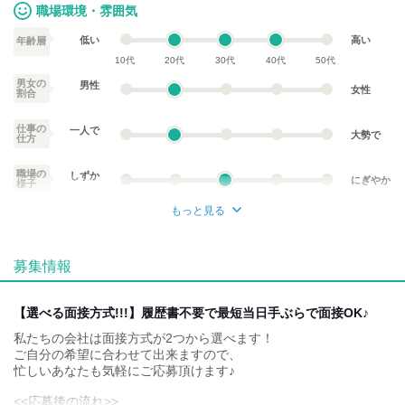
職場環境・雰囲気
1,000円（２年目以降）
低い
高い
年齢層
＊決算手当
10代
20代
30代
40代
50代
＊交通費規定支給
男女の
男性
女性
割合
仕事の
一人で
大勢で
仕方
職場の
しずか
にぎやか
様子
もっと見る
業務外交流少ない
業務外交流多い
募集情報
個性が生かせる
協調性がある
デスクワーク
立ち仕事
【選べる面接方式!!!】履歴書不要で最短当日手ぶらで面接OK♪
私たちの会社は面接方式が2つから選べます！
お客様との対話が
お客様との対話が
少ない
多い
ご自分の希望に合わせて出来ますので、
忙しいあなたも気軽にご応募頂けます♪
力仕事が少ない
力仕事が多い
<<応募後の流れ>>