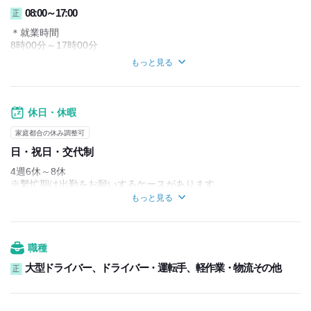
08:00～17:00
正
＊就業時間
8時00分～17時00分
もっと見る
＊月平均時間外労働時間
20時間
休日・休暇
家庭都合の休み調整可
日・祝日・交代制
4週6休～8休
※繫忙期は出勤をお願いするケースがあります
もっと見る
■GW・夏季・年末年始休暇あり
(会社カレンダーによる)
※昨年度の年末年始休暇は8連休
職種
大型ドライバー、ドライバー・運転手、軽作業・物流その他
正