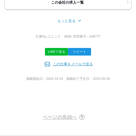
この会社の求人一覧
お伝えいただくと
取次ぎがスムーズです。
◆応募ボタンの方
もっと見る
￣￣￣￣￣￣￣￣￣
所在地
24時間受付中！改めて担当者から
北海道恵庭市北柏木町5丁目2-1
ご連絡させていただきますので
仕事No.
ユニック 0908
管理番号：
648777
電話番号をお書き添えください！
お気軽にご応募くださいね◎
LINEで送る
ツイート
あなたにお会いできることを
代表者名
楽しみにしております。
この仕事をメールで送る
大森 昭彦
掲載開始日：
2025-10-01
掲載終了予定日：
2026-09-30
サービス地域
道内全域
事業内容
ページの先頭へ
一般貨物自動車運送事業、産業廃棄物収集運搬業