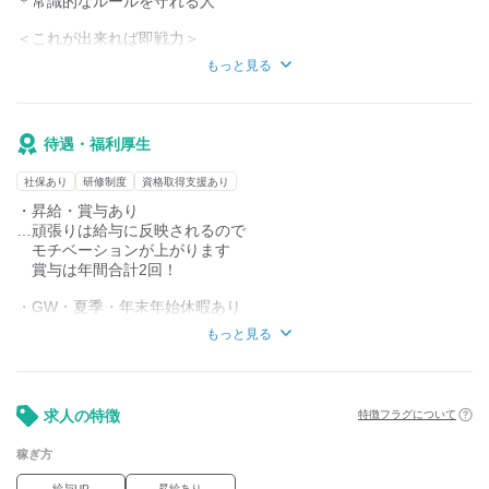
＊常識的なルールを守れる人
大型に挑戦したい！
ユニックに乗りたい！なども大歓迎です！
＜これが出来れば即戦力＞
＊大型特殊自動車免許
もっと見る
＊車両系建設機械、フォークリフト
※免許取得制度あり
待遇・福利厚生
社保あり
研修制度
資格取得支援あり
・昇給・賞与あり
…頑張りは給与に反映されるので
モチベーションが上がります
賞与は年間合計2回！
・GW・夏季・年末年始休暇あり
…お休みがしっかり取れるため
もっと見る
旅行等の予定が立てやすいです
・日勤のお仕事
…家族との時間や趣味の時間を
求人の特徴
特徴フラグについて
大切にしながら働けます
稼ぎ方
・車通勤OK
…人混みを気にすることなく
給与UP
昇給あり