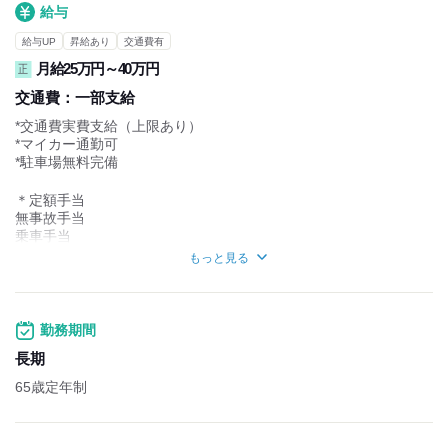
給与
給与UP
昇給あり
交通費有
月給25万円～40万円
正
交通費：
一部支給
*交通費実費支給（上限あり）
*マイカー通勤可
*駐車場無料完備
＊定額手当
無事故手当
乗車手当
資格手当
もっと見る
＊燃料手当
5ヶ月
既婚者/月15,000円～
勤務期間
独身者/月7,500円～
長期
＊家族手当
65歳定年制
配偶者 10,000円
子 2,500円／人
＊年功手当