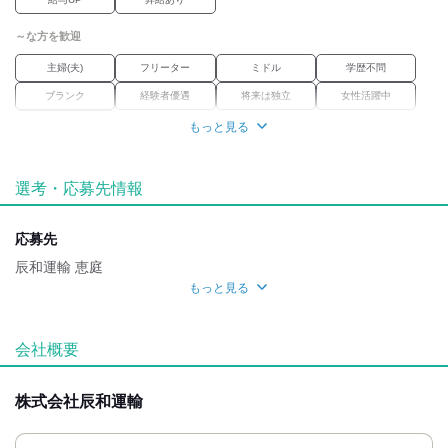
マイペースで通勤できます
～な方を歓迎
・優秀運転者の表彰あり
…日々の仕事に対する姿勢は
主婦(夫)
フリーター
ミドル
学歴不問
しっかりと評価される環境です
ブランク
経験者優遇
将来は独立
女性活躍中
・資格取得支援制度あり
資格習得
もっと見る
…作業免許が取得できるので
スキルアップに繋がります
職場環境
※費用は全額会社負担
選考・応募先情報
車通勤OK
禁煙・分煙
転勤なし
・社会保険完備
魅力的な待遇
・厚生年金基金
応募先
交通費有
社保あり
研修制度
資格取得支援あり
辰和運輸 恵庭
・日ハム戦チケット配布
もっと見る
待遇充実
・事務所内冷暖房完備
応募方法
自分らしい恰好
・マイカー通勤あり
最後までご覧いただき ありがとうございます！
会社概要
「ここで働いてみたい！」と 思っていただけましたら
髪自由
ネイルOK
ピアスOK
服装自由
・無料駐車場完備
下記の方法でご連絡ください。
◆電話の方
応募時のメリット
株式会社辰和運輸
・交通費実費支給
￣￣￣￣￣￣
友達応募
お電話口では
｢バイトルを見て｣と