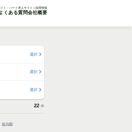
イト・パート求人サイト | 採用情報
よくある質問
会社概要
選択
選択
選択
22
件
給与順