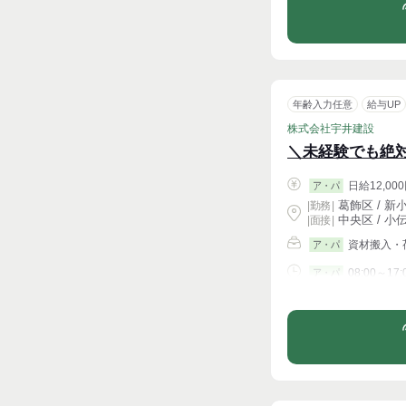
年齢入力任意
給与UP
株式会社宇井建設
＼未経験でも絶
日給12,000
ア・パ
葛飾区 / 新
|
勤務
|
中央区 / 小
| 面接 |
資材搬入・
ア・パ
08:00～17:
ア・パ
シフト相談