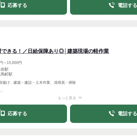
応募する
電話す
対できる！／日給保障あり◎│建築現場の軽作業
円～15,000円
小岩駅
伝馬町駅
荷揚げ、建築・建設・土木作業、清掃員・掃除
00
もっと見る
週1〜OK
週4〜OK
応募する
電話す