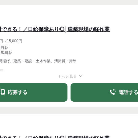
対できる！／日給保障あり◎│建築現場の軽作業
円～15,000円
中野駅
伝馬町駅
荷揚げ、建築・建設・土木作業、清掃員・掃除
00
もっと見る
週1〜OK
週4〜OK
応募する
電話す