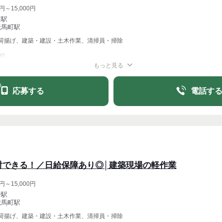
円～15,000円
川駅
伝馬町駅
荷揚げ、建築・建設・土木作業、清掃員・掃除
00
もっと見る
週1〜OK
週4〜OK
応募する
電話す
対できる！／日給保障あり◎│建築現場の軽作業
円～15,000円
野駅
伝馬町駅
荷揚げ、建築・建設・土木作業、清掃員・掃除