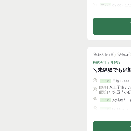
08:00～17:
ア・パ
シフト相談
年齢入力任意
給与UP
株式会社宇井建設
＼未経験でも絶
日給12,000
ア・パ
八王子市 / 
|
勤務
|
中央区 / 小
| 面接 |
資材搬入・
ア・パ
08:00～17:
ア・パ
シフト相談