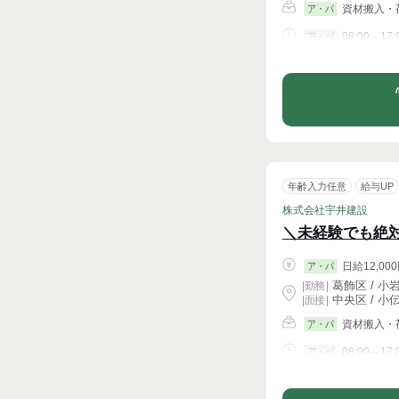
資材搬入・
ア・パ
08:00～17:
ア・パ
シフト相談
年齢入力任意
給与UP
株式会社宇井建設
＼未経験でも絶
日給12,000
ア・パ
葛飾区 / 小
|
勤務
|
中央区 / 小
| 面接 |
資材搬入・
ア・パ
08:00～17:
ア・パ
シフト相談