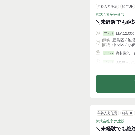
年齢入力任意
給与UP
株式会社宇井建設
＼未経験でも絶
日給12,000
ア・パ
豊島区 / 池
|
勤務
|
中央区 / 小
| 面接 |
資材搬入・
ア・パ
08:00～17:
ア・パ
シフト相談
年齢入力任意
給与UP
株式会社宇井建設
＼未経験でも絶