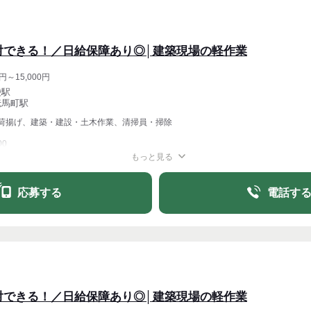
対できる！／日給保障あり◎│建築現場の軽作業
円～15,000円
袋駅
伝馬町駅
荷揚げ、建築・建設・土木作業、清掃員・掃除
00
もっと見る
週1〜OK
週4〜OK
応募する
電話す
対できる！／日給保障あり◎│建築現場の軽作業