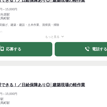
対できる！／日給保障あり◎│建築現場の軽作業
円～15,000円
竹向原駅
伝馬町駅
荷揚げ、建築・建設・土木作業、清掃員・掃除
00
もっと見る
週1〜OK
週4〜OK
応募する
電話す
対できる！／日給保障あり◎│建築現場の軽作業
円～15,000円
田駅
伝馬町駅