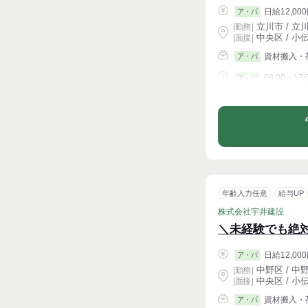
日給12,000
ア・パ
立川市 / 立
|
勤務
|
中央区 / 小
| 面接 |
資材搬入・
ア・パ
08:00～17:
ア・パ
シフト相談
年齢入力任意
給与UP
株式会社宇井建設
＼未経験でも絶
日給12,000
ア・パ
中野区 / 中
|
勤務
|
中央区 / 小
| 面接 |
資材搬入・
ア・パ