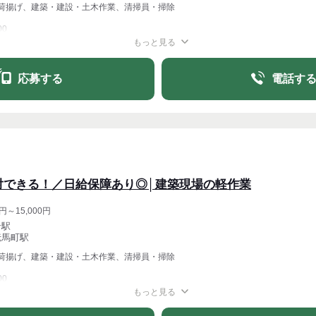
荷揚げ、建築・建設・土木作業、清掃員・掃除
00
もっと見る
週1〜OK
週4〜OK
応募する
電話す
対できる！／日給保障あり◎│建築現場の軽作業
円～15,000円
岩駅
伝馬町駅
荷揚げ、建築・建設・土木作業、清掃員・掃除
00
もっと見る
週1〜OK
週4〜OK