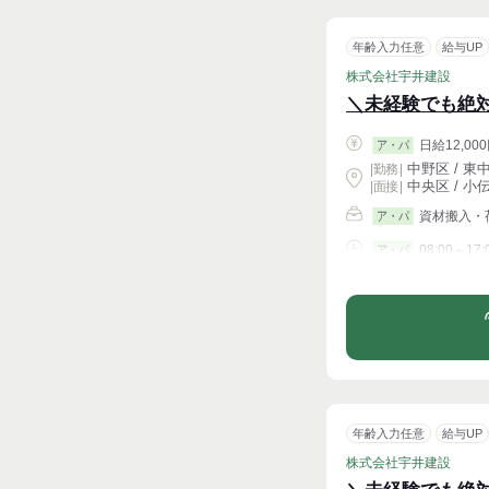
年齢入力任意
給与UP
株式会社宇井建設
＼未経験でも絶
日給12,000
ア・パ
中野区 / 東
|
勤務
|
中央区 / 小
| 面接 |
資材搬入・
ア・パ
08:00～17:
ア・パ
シフト相談
年齢入力任意
給与UP
株式会社宇井建設