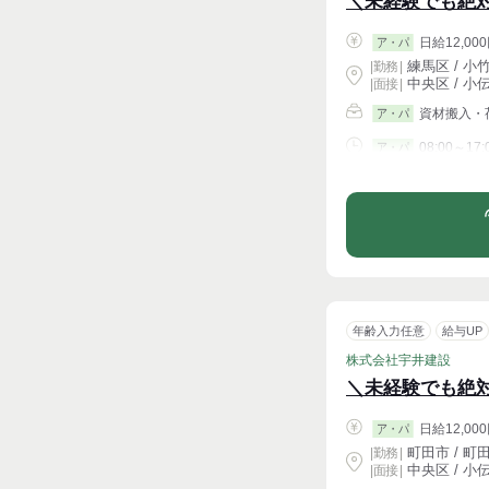
＼未経験でも絶
日給12,000
ア・パ
練馬区 / 小
|
勤務
|
中央区 / 小
| 面接 |
資材搬入・
ア・パ
08:00～17:
ア・パ
シフト相談
年齢入力任意
給与UP
株式会社宇井建設
＼未経験でも絶
日給12,000
ア・パ
町田市 / 町
|
勤務
|
中央区 / 小
| 面接 |