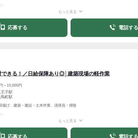
00
もっと見る
週1〜OK
週4〜OK
応募する
電話す
対できる！／日給保障あり◎│建築現場の軽作業
円～15,000円
八王子駅
伝馬町駅
荷揚げ、建築・建設・土木作業、清掃員・掃除
00
もっと見る
週1〜OK
週4〜OK
応募する
電話す