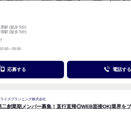
黒駅 (徒歩 5分)
宿駅 (徒歩 5分)
げ
20:00～05:00
応募する
電話す
リライズプランニング株式会社
第二創業期メンバー募集！直行直帰◎WEB面接OK|業界を