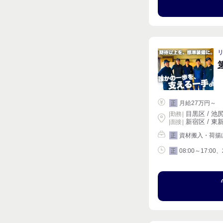
月給27万円～
正
目黒区 / 池尻
|
勤務
|
新宿区 / 東新
| 面接 |
資材搬入・荷揚
正
08:00～17:00、
正