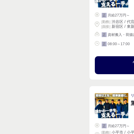
月給27万円～
正
渋谷区 / 代官
|
勤務
|
新宿区 / 東新
| 面接 |
資材搬入・荷揚
正
08:00～17:00
正
月給27万円～
正
小平市 / 小平
|
勤務
|