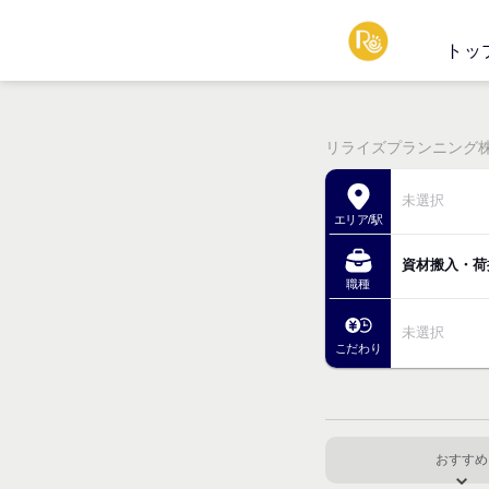
トッ
リライズプランニング株式
未選択
エリア/駅
資材搬入・荷
職種
未選択
こだわり
おすすめ