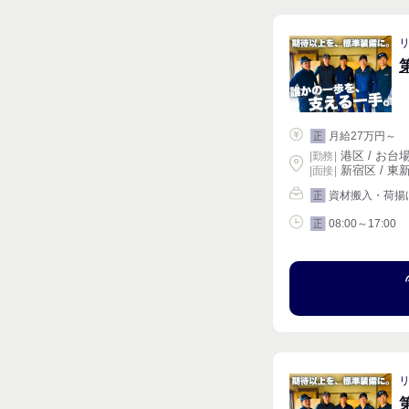
月給27万円～
正
港区 / お台
|
勤務
|
新宿区 / 東新
| 面接 |
資材搬入・荷揚
正
08:00～17:00
正