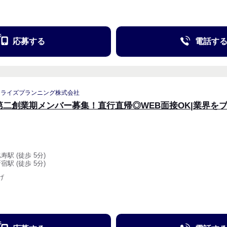
応募する
電話す
リライズプランニング株式会社
第二創業期メンバー募集！直行直帰◎WEB面接OK|業界を
寿駅 (徒歩 5分)
宿駅 (徒歩 5分)
げ