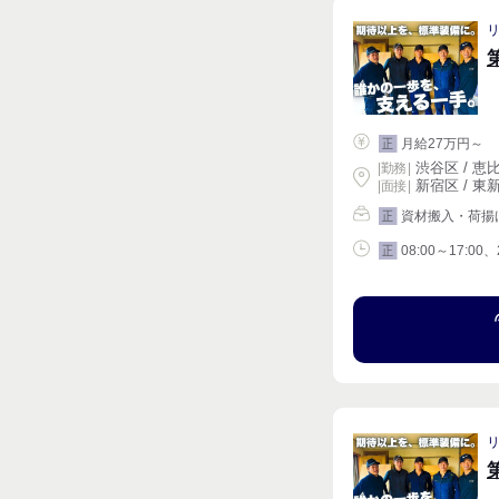
月給27万円～
正
渋谷区 / 恵比
|
勤務
|
新宿区 / 東新
| 面接 |
資材搬入・荷揚
正
08:00～17:00、
正