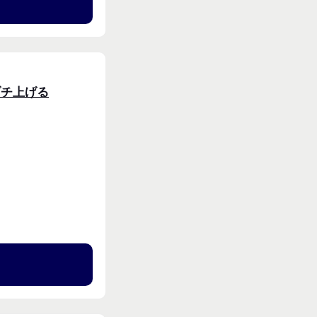
る
ブチ上げる
る