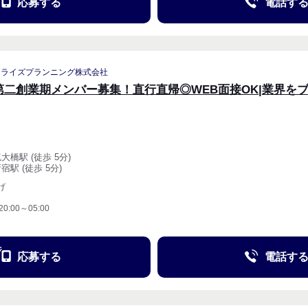
応募する
電話す
リライズプランニング株式会社
第二創業期メンバー募集！直行直帰◎WEB面接OK|業界を
大橋駅 (徒歩 5分)
宿駅 (徒歩 5分)
げ
20:00～05:00
応募する
電話す