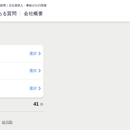
採用｜正社員求人・事故ゼロの現場
ある質問
会社概要
選択
選択
選択
41
件
給与順