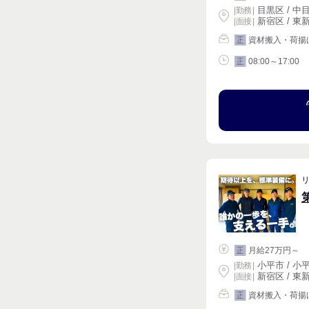
目黒区 / 中目
|
勤務
|
新宿区 / 東新
| 面接 |
資材搬入・荷揚
正
08:00～17:00
正
月給27万円～
正
小平市 / 小平
|
勤務
|
新宿区 / 東新
| 面接 |
資材搬入・荷揚
正