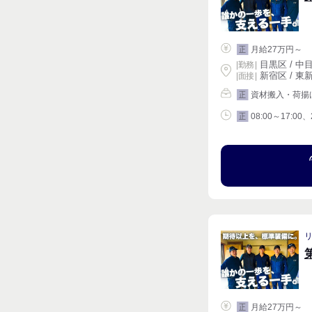
月給27万円～
正
目黒区 / 中目
|
勤務
|
新宿区 / 東新
| 面接 |
資材搬入・荷揚
正
08:00～17:00、
正
月給27万円～
正