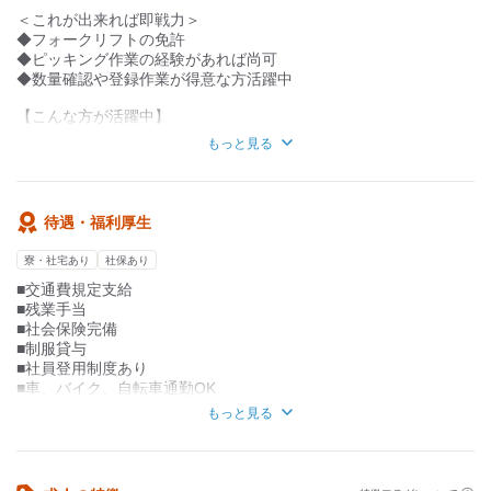
どんな人が働いているのか、
＜これが出来れば即戦力＞
気になることや不安も多いと思います。
◆フォークリフトの免許
なので事前に見学や体験も可能なので
◆ピッキング作業の経験があれば尚可
不安を払拭してから入社できます！
◆数量確認や登録作業が得意な方活躍中
働きやすい環境を提供できる自信があるので
【こんな方が活躍中】
是非あなたの応募をお待ちしております！
◇働きやすい環境を求める方
一緒に働きましょう！
もっと見る
◇バリバリ働きたい方
◇安定した仕事を望む方
待遇・福利厚生
寮・社宅あり
社保あり
■交通費規定支給
■残業手当
■社会保険完備
■制服貸与
■社員登用制度あり
■車、バイク、自転車通勤OK
■ミニボーナス有
もっと見る
■リフト資格取得支援あり