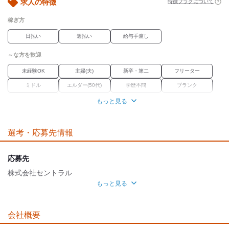
求人の特徴
特徴フラグについて
稼ぎ方
日払い
週払い
給与手渡し
～な方を歓迎
未経験OK
主婦(夫)
新卒・第二
フリーター
ミドル
エルダー(50代)
学歴不問
ブランク
経験者優遇
もっと見る
職場環境
選考・応募先情報
オープニング
車通勤OK
バイク通勤OK
魅力的な待遇
応募先
交通費有
寮・社宅あり
社保あり
株式会社セントラル
もっと見る
自分らしい恰好
面接地
髪自由
髭(ひげ)OK
ピアスOK
[最寄駅]
会社概要
応募時のメリット
豊田市
⁄
土橋駅 (徒歩 10分)
愛知県