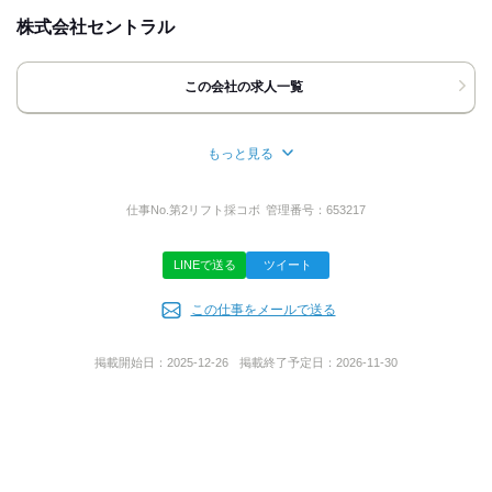
履歴書不要
友達応募
株式会社セントラル
[住所]
愛知県豊田市土橋町4-50-4サンシャイン八城202
この会社の求人一覧
地図・アクセス詳細を見る
もっと見る
応募方法
所在地
最後までご覧いただき ありがとうございます！
愛知県豊田市土橋町４丁目５０番地４サンシャイン八城２０２号
仕事No.
第2リフト採コボ
管理番号：
653217
「ここで働いてみたい！」と 思っていただけましたら
室
下記の方法でご連絡ください。
◆電話の方
LINEで送る
ツイート
￣￣￣￣￣￣
お電話口では
派遣許認可番号
この仕事をメールで送る
｢バイトルを見て｣と
お伝えいただくと
派23-304372
取次ぎがスムーズです。
掲載開始日：
2025-12-26
掲載終了予定日：
2026-11-30
◆応募ボタンの方
￣￣￣￣￣￣￣￣￣
事業内容
24時間受付中！改めて担当者から
人材派遣
ご連絡させていただきますので
電話番号をお書き添えください！
お気軽にご応募くださいね◎