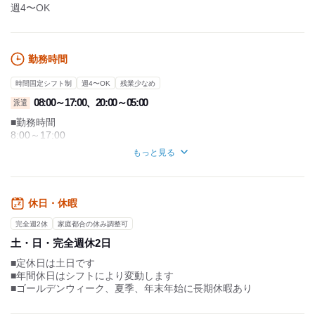
週4〜OK
勤務時間
時間固定シフト制
週4〜OK
残業少なめ
08:00～17:00、20:00～05:00
派遣
■勤務時間
8:00～17:00
20:00～5:00
もっと見る
■休憩時間
・休憩時間: 60分
休日・休暇
■残業
基本的にはありませんが、
完全週2休
家庭都合の休み調整可
稼ぎたい方など希望者の方は
土・日・完全週休2日
残業もお任せします。
■定休日は土日です
■年間休日はシフトにより変動します
■ゴールデンウィーク、夏季、年末年始に長期休暇あり