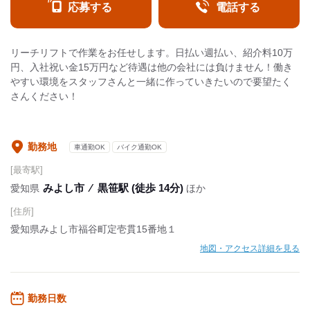
応募する
電話する
リーチリフトで作業をお任せします。日払い週払い、紹介料10万
円、入社祝い金15万円など待遇は他の会社には負けません！働き
やすい環境をスタッフさんと一緒に作っていきたいので要望たく
さんください！
勤務地
車通勤OK
バイク通勤OK
[最寄駅]
みよし市
⁄
黒笹駅 (徒歩 14分)
愛知県
ほか
[住所]
愛知県みよし市福谷町定壱貫15番地１
地図・アクセス詳細を見る
勤務日数