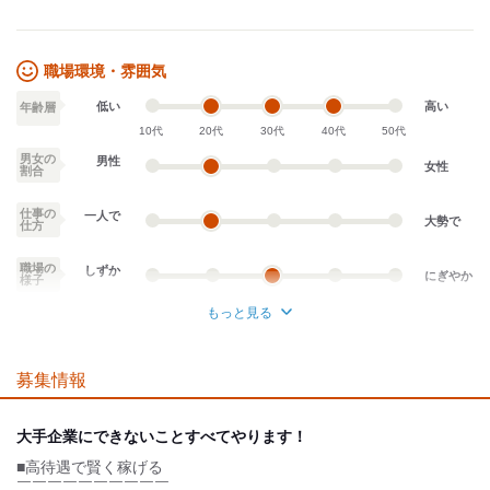
上記＋75,000円＝315,000円
【夜勤残業なしの場合】
時給1500円×2時間×20日
職場環境・雰囲気
＋時給1,875円×6時間×20日
＝285,000円
低い
高い
年齢層
10代
20代
30代
40代
50代
【夜勤残業ありの場合】
上記＋75,000円＝360,000円
男女の
男性
女性
割合
※月20日換算の場合
仕事の
一人で
大勢で
仕方
■紹介料
職場の
1人あたり10万円
しずか
にぎやか
様子
(初勤務から3ヶ月後)
もっと見る
■入社祝い金
業務外交流少ない
業務外交流多い
15万円
(初勤務から3ヶ月後)
募集情報
個性が生かせる
協調性がある
デスクワーク
立ち仕事
大手企業にできないことすべてやります！
■高待遇で賢く稼げる
お客様との対話が
お客様との対話が
少ない
多い
￣￣￣￣￣￣￣￣￣￣