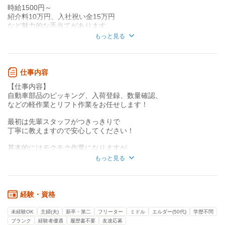
時給1500円～
力仕事が少ない
力仕事が多い
紹介料10万円、入社祝い金15万円
など魅力的な手当てがあります。
知識・経験不要
知識・経験必要
お仕事が慣れてきた方は時給UPも可能！
もっと見る
まずは3ヶ月頑張ってみませんか？
■日払い週払い、前借りOK
仕事内容
￣￣￣￣￣￣￣￣￣￣￣￣￣
【仕事内容】
給料の日払い、週払いはもちろん
自動車部品のピッキング、入荷登録、数量確認、
給料の前渡しも可能です！
などの軽作業とリフト作業をお任せします！
その他こういったことがして欲しい等
ございましたら何でもご相談ください！
最初は先輩スタッフがつきっきりで
働きやすい環境を全力で提供します！
丁寧に教えますので安心してください！
基本的にはモクモク作業になりますが
■安定した仕事量
もちろん分からないことがあれば
￣￣￣￣￣￣￣￣
もっと見る
何でも気軽に聞ける環境です。
大手企業さんからお仕事をいただいているので
安定して働くことが出来ます！
一緒に働きながら
楽しくしっかり稼ぎましょう！
経験・資格
■職場見学、体験OK！
お待ちしています！
￣￣￣￣￣￣￣￣￣￣￣
未経験OK
主婦(夫)
新卒・第二
フリーター
ミドル
エルダー(50代)
学歴不問
実際にどんなことをするのか、
ブランク
経験者優遇
履歴書不要
友達応募