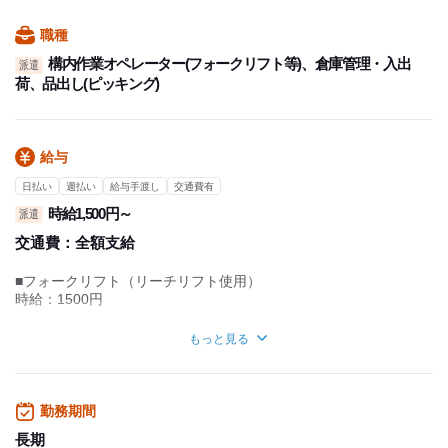
職種
構内作業オペレーター(フォークリフト等)、倉庫管理・入出
派遣
荷、品出し(ピッキング)
給与
日払い
週払い
給与手渡し
交通費有
時給1,500円～
派遣
交通費：
全額支給
■フォークリフト（リーチリフト使用）
時給：1500円
残業したい方はお任せします！
もっと見る
■給与例
【日勤残業なしの場合】
時給1500円×8時間×20日240,000円
勤務期間
【日勤残業ありの場合】
長期