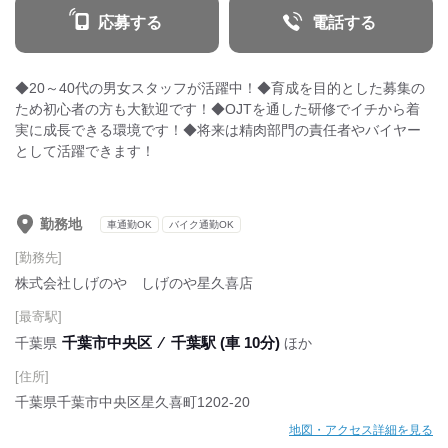
応募する
電話する
◆20～40代の男女スタッフが活躍中！◆育成を目的とした募集の
ため初心者の方も大歓迎です！◆OJTを通した研修でイチから着
実に成長できる環境です！◆将来は精肉部門の責任者やバイヤー
として活躍できます！
勤務地
車通勤OK
バイク通勤OK
[勤務先]
株式会社しげのや しげのや星久喜店
[最寄駅]
千葉市中央区
⁄
千葉駅 (車 10分)
千葉県
ほか
[住所]
千葉県千葉市中央区星久喜町1202-20
地図・アクセス詳細を見る