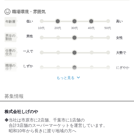
職場環境・雰囲気
低い
高い
年齢層
10代
20代
30代
40代
50代
男女の
男性
女性
割合
仕事の
一人で
大勢で
仕方
職場の
しずか
にぎやか
様子
もっと見る
業務外交流少ない
業務外交流多い
募集情報
個性が生かせる
協調性がある
デスクワーク
立ち仕事
株式会社しげのや
◆当社は市原市に2店舗、千葉市に1店舗の
お客様との対話が
お客様との対話が
少ない
多い
合計3店舗のスーパーマーケットを運営しています。
昭和10年から長きに渡り地域の方へ