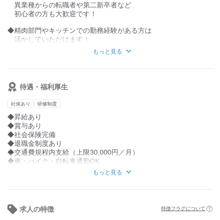
異業種からの転職者や第二新卒者など
精肉のスぺシャリストとしてバイヤーの道も
初心者の方も大歓迎です！
マネジメント能力を活かして精肉部門の責任者の道も
選ぶことが出来ます。
◆精肉部門やキッチンでの勤務経験がある方は
活かしていただけます！
※アルバイトの経験も評価します。
もっと見る
◆調理系の学校を卒業した方は技術や知識を活かせます！
◆あなたの日々の頑張りが地域の方々の食卓を彩り
待遇・福利厚生
”美味しい”という笑顔に繋がります。
社保あり
研修制度
◆昇給あり
◆賞与あり
◆社会保険完備
◆退職金制度あり
◆交通費規程内支給（上限30,000円／月）
◆車・バイク・自転車通勤OK
◆無料駐車場あり
もっと見る
◆家族手当
◆住宅手当
◆制服貸与
◆店内禁煙（屋外に喫煙所あり）
求人の特徴
特徴フラグについて