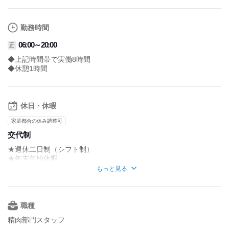
勤務時間
06:00～20:00
正
◆上記時間帯で実働8時間
◆休憩1時間
休日・休暇
家庭都合の休み調整可
交代制
★週休二日制（シフト制）
★年末年始休暇
★夏季休暇
もっと見る
★GW休暇
★有給休暇
★特別休暇
★慶弔休暇
職種
★介護休暇（取得実績あり）
精肉部門スタッフ