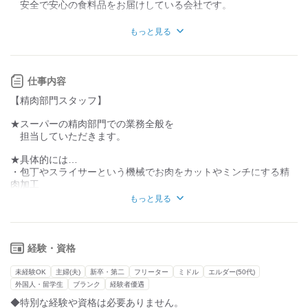
力仕事が少ない
力仕事が多い
安全で安心の食料品をお届けしている会社です。
◆お客様のニーズに応え続けるべく
知識・経験不要
知識・経験必要
もっと見る
これまでの歴史を大切にしながら
さらなる飛躍に向けて
社員一同、日々頑張っています。
仕事内容
◆現在、活躍中のスタッフたちも
【精肉部門スタッフ】
未経験から始めている方がほとんどです。
調理師免許がなくてもOKです。
★スーパーの精肉部門での業務全般を
包丁を握ったことがない初心者の方でも
担当していただきます。
安心して始められます。
★具体的には…
◆OJTを通した丁寧な研修で
・包丁やスライサーという機械でお肉をカットやミンチにする精
これまで会社が培ってきた
肉加工
技術やノウハウを学ぶことが出来ます。
計量、パック詰め、金額シール貼り、品出し
充実の研修制度が整っていますので
もっと見る
・食材の発注や在庫の管理
育成には自信があります。
・アルバイト、パートスタッフの
シフト管理や新人さんの育成
◆パック詰めや洗い物など技術がなくても
出来る部分から担当していただきます。
経験・資格
★まずはパック詰めなど技術がなくても
あなたのペースで一つひとつ着実に
出来る部分から始めます。
業務を覚えて、成長することが出来ます。
未経験OK
主婦(夫)
新卒・第二
フリーター
ミドル
エルダー(50代)
OJTを通した丁寧な研修で着実に成長出来ます。
外国人・留学生
ブランク
経験者優遇
◆作業場は冷暖房完備で暑い夏や寒い冬など
◆特別な経験や資格は必要ありません。
★日々の業務で経験を積み上げ、将来的には
季節に関係なく快適に過ごせる職場環境です。