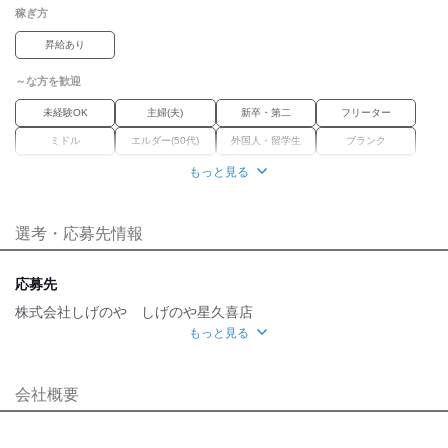
稼ぎ方
昇給あり
～な方を歓迎
未経験OK
主婦(夫)
新卒・第二
フリーター
ミドル
エルダー(50代)
外国人・留学生
ブランク
経験者優遇
女性活躍中
資格習得
正社員経験不問
もっと見る
職種未経験OK
選考・応募先情報
職場環境
車通勤OK
バイク通勤OK
禁煙・分煙
応募先
魅力的な待遇
株式会社しげのや しげのや星久喜店
もっと見る
交通費有
社保あり
研修制度
待遇充実
面接地
[最寄駅]
会社概要
千葉市中央区
⁄
千葉駅 (車 10分)
千葉県
ほか