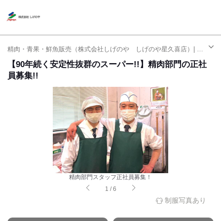
精肉・青果・鮮魚販売（株式会社しげのや しげのや星久喜店）| 正社員求人（千葉駅）
【90年続く安定性抜群のスーパー!!】精肉部門の正社
員募集!!
精肉部門スタッフ正社員募集！
1
/
6
制服写真あり