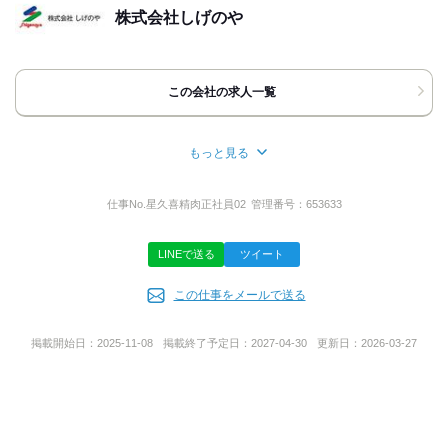
[住所]
株式会社しげのや
千葉県千葉市中央区星久喜町1202-20
地図・アクセス詳細を見る
この会社の求人一覧
応募方法
最後までご覧いただき
もっと見る
ありがとうございます!!
所在地
少しでもご興味を持っていただけたら
千葉県市原市光風台1-375-1
お気軽にお問い合わせください。
仕事No.
星久喜精肉正社員02
管理番号：
653633
もちろんご不明点のお問い合わせ
のみでも構いません!!
LINEで送る
ツイート
事業内容
【TEL応募について】
『バイトルを見て電話しました』と
この仕事をメールで送る
◆スーパーマーケット運営
お伝えいただくとスムーズです☆
【WEB応募について】
掲載開始日：
2025-11-08
掲載終了予定日：
2027-04-30
更新日：
2026-03-27
毎日24時間 応募受付中です。
URL
後ほど採用担当より
https://www.e-shigenoya.jp/index.html
折り返しご連絡致します。
１．ご希望の連絡時間
２．連絡がつきやすい電話番号やメールアドレス