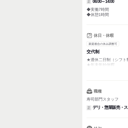
06:00～14:00
正
◆実働7時間
◆休憩1時間
休日・休暇
家庭都合の休み調整可
交代制
★週休二日制（シフト
★年末年始休暇
★夏季休暇
★GW休暇
★有給休暇
★特別休暇
★慶弔休暇
職種
★介護休暇（取得実績
寿司部門スタッフ
デリ・惣菜販売・ス
正