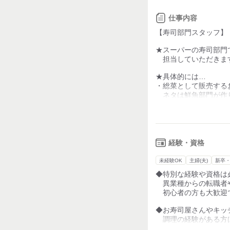
社員一同、日々頑張
仕事内容
◆研修制度が充実して
【寿司部門スタッフ】
長年に渡り積み上げ
ノウハウを学べて、
★スーパーの寿司部門
つけることが出来ま
担当していただきま
◆作業場は冷暖房完備
★具体的には…
季節に関係なく快適
・総菜として販売する
ネタは鮮魚部門が作
シャリも完成した状
ネタをシャリの上に
・完成したお寿司をパ
・食材の発注や在庫の
・アルバイト、パート
経験・資格
シフト管理や新人さ
未経験OK
主婦(夫)
新卒
★先輩スタッフがつい
◆特別な経験や資格は
OJT研修を通して優
異業種からの転職者
初心者の方も安心し
初心者の方も大歓迎
★将来は寿司部門の責
◆お寿司屋さんやキッ
調理の経験がある方
※アルバイトの経験