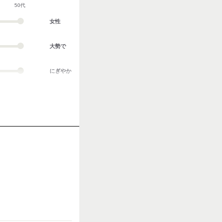
50代
女性
大勢で
にぎやか
業務外交流多い
協調性がある
立ち仕事
お客様との対話が
多い
力仕事が多い
知識・経験必要