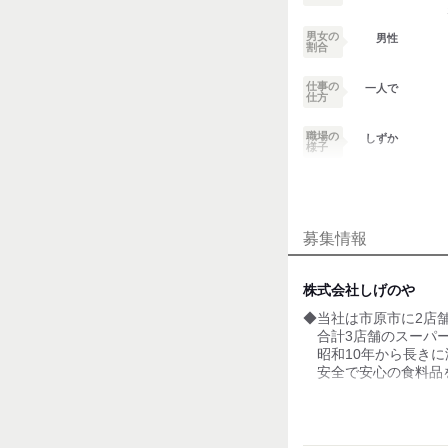
男女の
男性
割合
仕事の
一人で
仕方
職場の
しずか
様子
業務外交流少ない
募集情報
個性が生かせる
デスクワーク
株式会社しげのや
◆当社は市原市に2店
お客様との対話が
少ない
合計3店舗のスーパー
昭和10年から長きに
力仕事が少ない
安全で安心の食料品
◆お客様のニーズに応
知識・経験不要
これまでの歴史を大
さらなる飛躍に向け