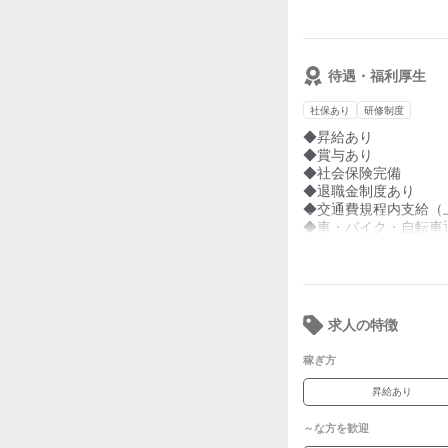
◆調理系の学校を卒業
◆鮮魚に自信のある、
待遇・福利厚生
美味しいお寿司を作
お客様を笑顔にしち
社保あり
研修制度
◆昇給あり
◆賞与あり
◆社会保険完備
◆退職金制度あり
◆交通費規程内支給（上
◆車・バイク・自転車
◆無料駐車場あり
◆家族手当
◆住宅手当
◆制服貸与
◆店内禁煙（屋外に喫
求人の特徴
稼ぎ方
昇給あり
～な方を歓迎