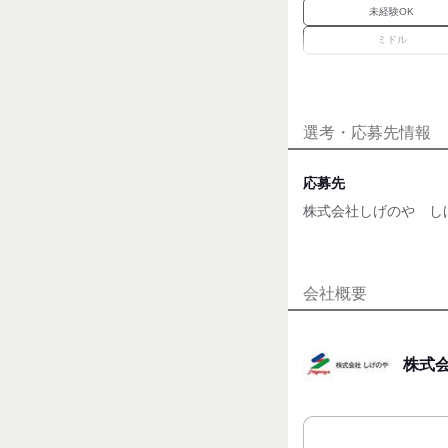
未経験OK
ミドル
経験者優遇
職種未経験OK
選考・応募先情報
職場環境
車通勤OK
応募先
魅力的な待遇
株式会社しげのや し
交通費有
面接地
[最寄駅]
会社概要
市原市
⁄
五井駅
千葉県
[住所]
株式
千葉県市原市五井3387