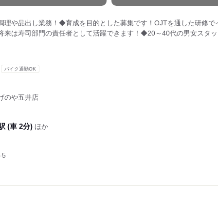
調理や品出し業務！◆育成を目的とした募集です！OJTを通した研修で
将来は寿司部門の責任者として活躍できます！◆20～40代の男女スタ
バイク通勤OK
げのや五井店
 (車 2分)
ほか
-5