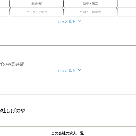
主婦(夫)
新卒・第二
エルダー(50代)
外国人・留学生
女性活躍中
資格習得
もっと見る
バイク通勤OK
禁煙・分煙
げのや五井店
もっと見る
社保あり
研修制度
 (車 2分)
ほか
会社しげのや
-5
この会社の求人一覧