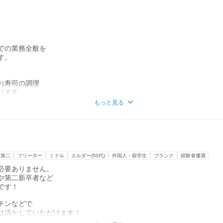
っています。
おり育成には自信があります。
てきた確かな技術や
一生ものの手に職を
での業務全般を
す。
す。
で暑い夏や寒い冬など
に過ごせる職場環境です。
お寿司の調理
ります。
態で入荷されるので
もっと見る
乗せるのがメインの作業です。
ック詰め、金額シール貼り、品出し
管理
スタッフの
んの育成
・第二
フリーター
ミドル
エルダー(50代)
外国人・留学生
ブランク
経験者優遇
て一緒に業務に取り組みます。
必要ありません。
しく丁寧に教えるので
や第二新卒者など
て始められます。
です！
任者を目指すことができます。
チンなどで
は活かしていただけます！
も評価します。