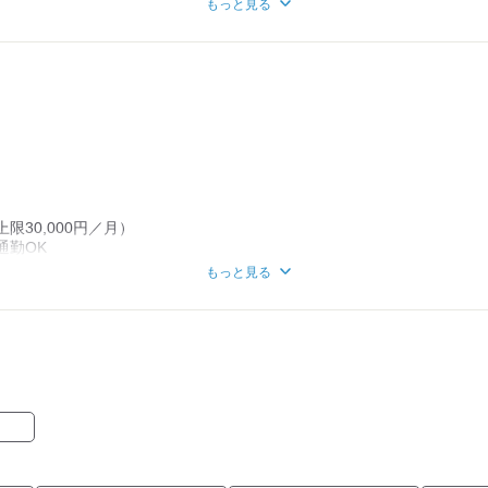
もっと見る
した方は技術や知識を活かせます！
しげのやのお寿司は絶品！
って、あなたの手で
ゃいましょう！
限30,000円／月）
通勤OK
もっと見る
煙所あり）