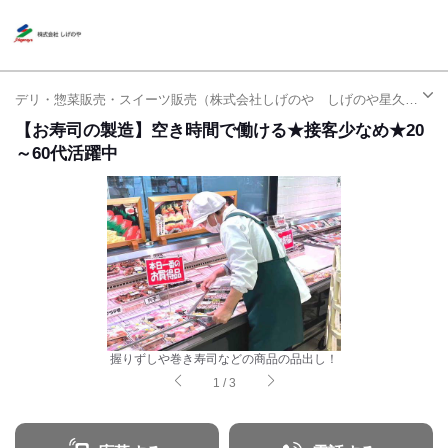
デリ・惣菜販売・スイーツ販売（株式会社しげのや しげのや星久喜店）| アルバイト・パート求人（千葉駅）
【お寿司の製造】空き時間で働ける★接客少なめ★20
～60代活躍中
握りずしや巻き寿司などの商品の品出し！
1
/
3