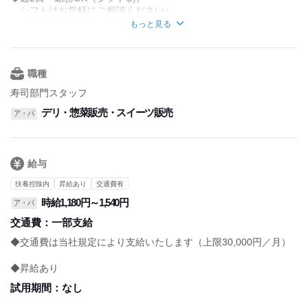
シフトはお気軽にご相談ください♪
もっと見る
◆平日のみ・土日のみの勤務もOKです。
職種
寿司部門スタッフ
デリ・惣菜販売・スイーツ販売
ア・パ
給与
扶養控除内
昇給あり
交通費有
時給1,180円～1,540円
ア・パ
交通費：
一部支給
◆交通費は当社規定により支給いたします（上限30,000円／月）
◆昇給あり
試用期間：
なし