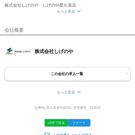
魅力的な待遇
株式会社しげのや しげのや星久喜店
もっと見る
交通費有
社保あり
研修制度
面接地
自分らしい恰好
[最寄駅]
会社概要
髪自由
千葉市中央区
⁄
千葉駅 (車 10分)
千葉県
ほか
応募時のメリット
[住所]
株式会社しげのや
友達応募
千葉県千葉市中央区星久喜町1202-20
地図・アクセス詳細を見る
この会社の求人一覧
応募方法
最後までご覧いただき
もっと見る
ありがとうございます!!
所在地
少しでもご興味を持っていただけたら
千葉県市原市光風台1-375-1
お気軽にお問い合わせください。
仕事No.
星久喜寿司A/P01
管理番号：
653633
もちろんご不明点のお問い合わせ
のみでも構いません!!
LINEで送る
ツイート
事業内容
【TEL応募について】
『バイトルを見て電話しました』と
この仕事をメールで送る