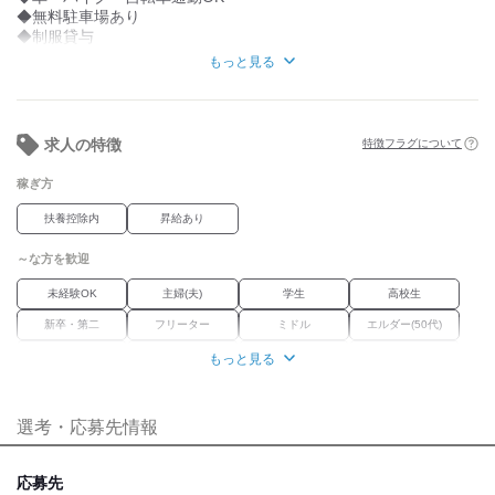
◆無料駐車場あり
◆制服貸与
◆正社員登用制度あり
もっと見る
◆店内禁煙（屋外に喫煙所あり）
求人の特徴
特徴フラグについて
稼ぎ方
扶養控除内
昇給あり
～な方を歓迎
未経験OK
主婦(夫)
学生
高校生
新卒・第二
フリーター
ミドル
エルダー(50代)
シニア
外国人・留学生
学歴不問
Wワーク
もっと見る
ブランク
経験者優遇
選考・応募先情報
職場環境
車通勤OK
バイク通勤OK
禁煙・分煙
応募先