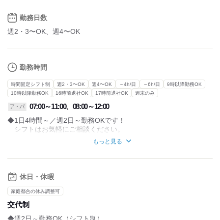
勤務日数
週2・3〜OK、週4〜OK
勤務時間
時間固定シフト制
週2・3〜OK
週4〜OK
～4h/日
～6h/日
9時以降勤務OK
10時以降勤務OK
16時前退社OK
17時前退社OK
週末のみ
07:00～11:00、08:00～12:00
ア・パ
◆1日4時間～／週2日～勤務OKです！
シフトはお気軽にご相談ください。
もっと見る
◆午前中だけの勤務です。
お昼には勤務終了となるので
プライベートとの両立がしやすいです！
休日・休暇
家庭都合の休み調整可
交代制
◆週2日～勤務OK（シフト制）