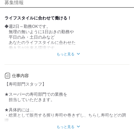
募集情報
個性が生かせる
協調性がある
デスクワーク
立ち仕事
ライフスタイルに合わせて働ける！
◆週2日～勤務OKです。
お客様との対話が
お客様との対話が
少ない
多い
無理の無いように1日おきの勤務や
平日のみ・土日のみなど
力仕事が少ない
力仕事が多い
あなたのライフスタイルに合わせた
働き方が出来る環境です。
知識・経験不要
知識・経験必要
もっと見る
◆勤務は午前中のみ！
朝～お昼までのお仕事なので
Wワークの方も働きやすいです。
また、午後は自由時間なので
仕事内容
趣味の時間に使ったり、幼稚園などのお迎えなど
【寿司部門スタッフ】
プライベートの予定も立てやすいです。
★スーパーの寿司部門での業務を
◆お子さんの体調不良や親御さんの介護など
担当していただきます。
急な予定もスタッフ同士で協力しあっています。
★具体的には…
◆食料品や雑貨などおしごとのついでに
・総菜として販売する握り寿司や巻きずし、ちらし寿司などの調
必要な物の買い物も出来て一石二鳥です！
理
ネタは鮮魚部門が作り、シャリも完成した状態で入荷されるの
◆作業場は冷暖房完備で暑い夏や寒い冬など
もっと見る
で
季節に関係なく快適に過ごせる職場環境です。