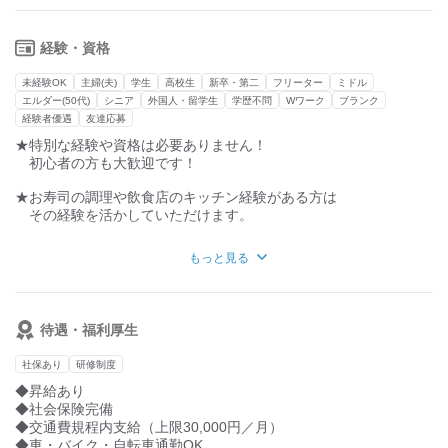
ネタをシャリの上に乗せるカンタン作業です。
・完成したお寿司をパック詰め、金額シール貼り、品出し
経験・資格
★まずはパック詰めの作業から始めて行き
握りや品出し作業を覚えていきます。
未経験OK
主婦(夫)
学生
高校生
新卒・第二
フリーター
ミドル
エルダー(50代)
シニア
外国人・留学生
学歴不問
Wワーク
ブランク
★先輩がついて一緒に作業をするので
経験者優遇
友達応募
分からないことは、その場ですぐに聞けるので
★特別な経験や資格は必要ありません！
安心してください。
初心者の方も大歓迎です！
★新鮮なネタを毎日扱うので
★お寿司の調理や飲食店のキッチン経験がある方は
目利きが出来るようになり日々の買い物でも活かせます。
その経験を活かしていただけます。
★高校生・大学生・主婦（夫）・Wワーカー・フリーターの方歓
もっと見る
迎です！
★はじめてのバイト・パートの方も歓迎です！
待遇・福利厚生
★20～60代の男女スタッフが活躍中！
子育て中の方も活躍しています！
社保あり
研修制度
◆昇給あり
◆社会保険完備
◆交通費規程内支給（上限30,000円／月）
◆車・バイク・自転車通勤OK