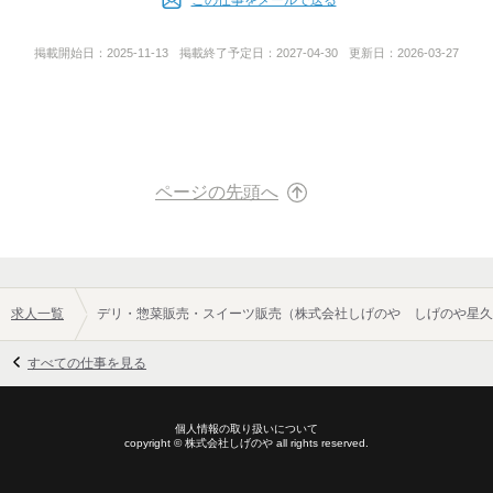
◆スーパーマーケット運営
お伝えいただくとスムーズです☆
【WEB応募について】
掲載開始日：
2025-11-13
掲載終了予定日：
2027-04-30
更新日：
2026-03-27
毎日24時間 応募受付中です。
URL
後ほど採用担当より
https://www.e-shigenoya.jp/index.html
折り返しご連絡致します。
１．ご希望の連絡時間
２．連絡がつきやすい電話番号やメールアドレス
上記２点をご記入下さい。
ページの先頭へ
※万一、数日経っても折り返しがない場合は
大変お手数ですが再度お電話でのご連絡を
いただけますようお願い致します。
求人一覧
デリ・惣菜販売・スイーツ販売（株式会社しげのや しげのや星久
担当者
採用担当
すべての仕事を見る
個人情報の取り扱いについて
copyright ©
株式会社しげのや
all rights reserved.