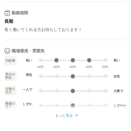
勤務期間
長期
長く働いてくれる方お待ちしております！
職場環境・雰囲気
低い
高い
年齢層
10代
20代
30代
40代
50代
男女の
男性
女性
割合
仕事の
一人で
大勢で
仕方
職場の
しずか
にぎやか
様子
もっと見る
業務外交流少ない
業務外交流多い