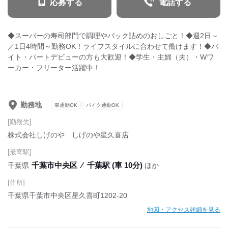
応募する
電話する
◆スーパーの寿司部門で調理やパック詰めのおしごと！◆週2日～
／1日4時間～勤務OK！ライフスタイルに合わせて働けます！◆バ
イト・パートデビューの方も大歓迎！◆学生・主婦（夫）・Wワ
ーカー・フリーター活躍中！
勤務地
車通勤OK
バイク通勤OK
[勤務先]
株式会社しげのや しげのや星久喜店
[最寄駅]
千葉市中央区
⁄
千葉駅 (車 10分)
千葉県
ほか
[住所]
千葉県千葉市中央区星久喜町1202-20
地図・アクセス詳細を見る