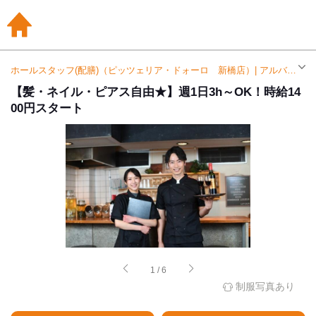
ホールスタッフ(配膳)（ピッツェリア・ドォーロ 新橋店）| アルバイト・パート求人（新橋駅）
【髪・ネイル・ピアス自由★】週1日3h～OK！時給14
00円スタート
1
/
6
制服写真あり