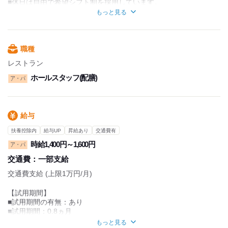
■休日は自由で希望シフト制を採用しています。
・フリーで忙しいあなたも！
■GWや年末年始も働く日を選べる自由さ。
【サクッと夕方シフト 16:00～20:00】
もっと見る
■有給休暇の利用も相談しやすい環境♪
■育休・産休制度は現在設けております
・しっかり稼ぎたい方に！
【バリバリ昼シフト 10:00～18:00】
職種
・授業後のお小遣い稼ぎに◎
レストラン
【ライトナイトシフト 18:00～22:00】
ホールスタッフ(配膳)
ア・パ
未経験でも大歓迎！
あなたのペースに合わせた働き方をサポートします☆
仲間と一緒に楽しく働こう♪
給与
扶養控除内
給与UP
昇給あり
交通費有
時給1,400円～1,600円
ア・パ
交通費：
一部支給
交通費支給 (上限1万円/月)
【試用期間】
■試用期間の有無：あり
■試用期間：0.8ヵ月
■期間中給与：1,400円
もっと見る