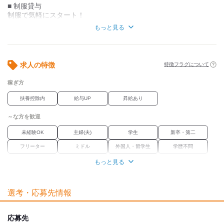
■ 制服貸与
制服で気軽にスタート！
お洒落自由。
もっと見る
■ まかないあり
お腹も満たします！
美味しいまかないで元気モリモリ。
求人の特徴
特徴フラグについて
※昼勤務の方のみの対象となります
※ご提供時間は15時～
稼ぎ方
■ 社員登用制度あり
扶養控除内
給与UP
昇給あり
キャリアアップも応援！
未来へのサポート。
～な方を歓迎
■ 交通費一部支給
未経験OK
主婦(夫)
学生
新卒・第二
通勤負担を軽減します！
助かる交通費オフセット。
フリーター
ミドル
外国人・留学生
学歴不問
Wワーク
ブランク
経験者優遇
もっと見る
■ 希望シフト制
自分のペースで！
職場環境
ライフスタイルに合った勤務が可能。
選考・応募先情報
駅徒歩5分
禁煙・分煙
魅力的な待遇
応募先