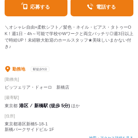
応募する
電話する
＼オシャレ自由×柔軟シフト／髪色・ネイル・ピアス・タトゥーO
K！週1日・4h～可能で学校やWワークと両立バッチリ◎週3日以上
で時給UP！未経験大歓迎のホールスタッフ★美味しいまかない付
き♪
勤務地
駅徒歩5分
[勤務先]
ピッツェリア・ドォーロ 新橋店
[最寄駅]
港区
⁄
新橋駅 (徒歩 5分)
東京都
ほか
[住所]
東京都港区新橋5-18-1
新橋パークサイドビル 1F