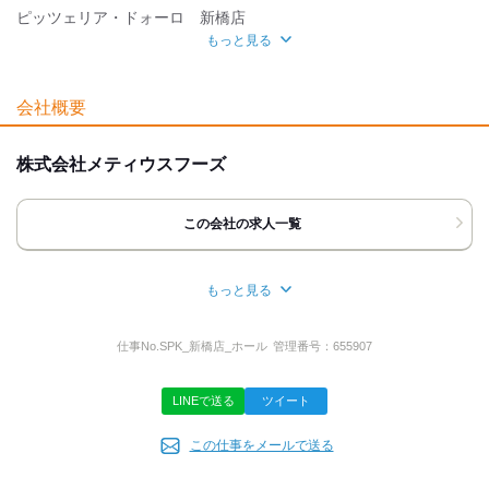
交通費有
社保あり
まかない
ピッツェリア・ドォーロ 新橋店
もっと見る
自分らしい恰好
応募方法
髪自由
ネイルOK
ピアスOK
最後までご覧いただき ありがとうございます！
会社概要
「ここで働いてみたい！」と 思っていただけましたら
応募時のメリット
下記の方法でご連絡ください。
◆電話の方
友達応募
株式会社メティウスフーズ
￣￣￣￣￣￣
お電話口では
｢バイトルを見て｣と
この会社の求人一覧
お伝えいただくと
取次ぎがスムーズです。
◆応募ボタンの方
もっと見る
￣￣￣￣￣￣￣￣￣
所在地
24時間受付中！改めて担当者から
東京都港区新橋5-18-1
ご連絡させていただきますので
仕事No.
SPK_新橋店_ホール
管理番号：
655907
新橋パークサイドビル1F
電話番号をお書き添えください！
お気軽にご応募くださいね◎
LINEで送る
ツイート
あなたにお会いできることを
楽しみにしております。
事業内容
この仕事をメールで送る
飲食店の運営