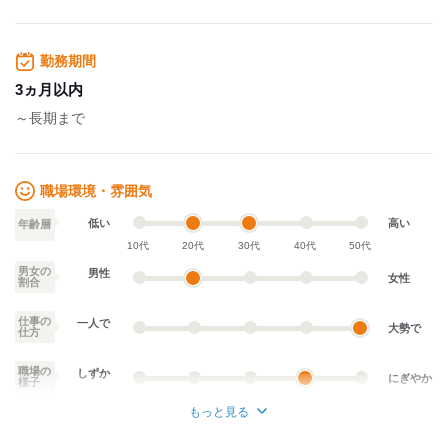
【昇給制度】
■昇給：あり
勤務期間
【収入例】
●楽しい学校生活と両立プラン
3ヵ月以内
時給1,400円×1日4.0h×週1勤務
～長期まで
＝1日あたり 5,600円×月4日
＝月収例 22,400円
●がっつりシフトでしっかり稼ぐプラン
職場環境・雰囲気
時給1,750円×1日8h×週3勤務
＝1日あたり 14,000円×月12日
低い
高い
年齢層
＝月収例 168,000円
10代
20代
30代
40代
50代
音符のように軽やかなバイトライフを♪
男女の
男性
女性
飲食店未経験でも大歓迎！
割合
働く楽しさを味わいながら、
仕事の
一人で
大勢で
仕方
あなたらしく稼ぎましょう！
職場の
しずか
にぎやか
様子
もっと見る
業務外交流少ない
業務外交流多い