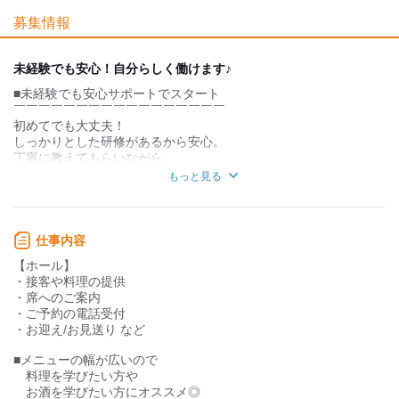
募集情報
個性が生かせる
協調性がある
デスクワーク
立ち仕事
未経験でも安心！自分らしく働けます♪
■未経験でも安心サポートでスタート
お客様との対話が
お客様との対話が
少ない
多い
￣￣￣￣￣￣￣￣￣￣￣￣￣￣￣￣￣
初めてでも大丈夫！
力仕事が少ない
力仕事が多い
しっかりとした研修があるから安心。
丁寧に教えてもらいながら
知識・経験不要
知識・経験必要
楽しく仕事を覚えていけます◎
もっと見る
■自由度の高いオシャレな職場
￣￣￣￣￣￣￣￣￣￣￣￣￣￣
ここなら、髪型やネイル、
仕事内容
ピアスだってあなたらしく！
【ホール】
清潔感を大事にしながら
・接客や料理の提供
オシャレを楽しみながら働けます♪
・席へのご案内
・ご予約の電話受付
■好きな時間に働けるシフト制
・お迎え/お見送り など
￣￣￣￣￣￣￣￣￣￣￣￣￣￣￣
学校が忙しい大学生も、
■メニューの幅が広いので
プライベート重視のフリーターも
料理を学びたい方や
週1日・1日4時間からの
お酒を学びたい方にオススメ◎
シフトで自由に働けます！