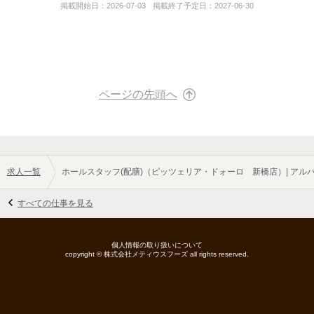
・イタリアンレストランの経営及び飲食店経営の企画コンサルタ
掲載開始日：
2026-07-03
掲載終了予定日：
2027-06-30
ント業務
URL
https://saiyo.page/655907
ページの先頭へ
求人一覧
ホールスタッフ(配膳)（ピッツェリア・ドォーロ 新橋店）| ア
すべての仕事を見る
個人情報の取り扱いについて
copyright ©
株式会社メティウスフーズ
all rights reserved.