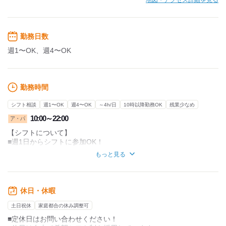
地図・アクセス詳細を見る
勤務日数
週1〜OK、週4〜OK
勤務時間
シフト相談
週1〜OK
週4〜OK
～4h/日
10時以降勤務OK
残業少なめ
10:00～22:00
ア・パ
【シフトについて】
■週1日からシフトに参加OK！
講義のスキマ時間にもピッタリ♪
もっと見る
■1日4時間からエントリー可能◎
スケジュールに柔軟対応！
休日・休暇
■休憩はゼロ！
サクッと短時間、効率よく働けます。
土日祝休
家庭都合の休み調整可
■定休日はお問い合わせください！
【シフト例】