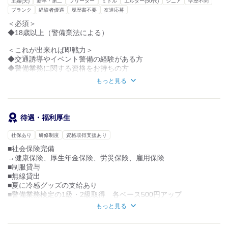
主婦(夫)
新卒・第二
フリーター
ミドル
エルダー(50代)
シニア
学歴不問
|
年間を通じて仕事量が安定しています。
ブランク
経験者優遇
履歴書不要
友達応募
内勤・管理
「稼ぎたいのにシフトに入れない…」という
＜必須＞
心配は一切ありません！
※資格や経験によって考慮します。
◆18歳以上（警備業法による）
ガッツリ入って収入を
実際に内勤・管理になった方もいます。
安定させたい方にもピッタリの環境です。
＜これが出来れば即戦力＞
■主な現場エリア
◆交通誘導やイベント警備の経験がある方
―――――――――
◆警備業務に関する資格をお持ちの方
・仙台市内、多賀城、塩釜、
もっと見る
利府、富谷、白石、福島（南相馬）、松島
【こんな方が活躍中】
※基本的には仙台市内と多賀城・塩釜・松島辺りです！
◇業務に真摯に取り組む姿勢がある方
面接の際にお聞きください。
◇チームワークを大切にする方
◇身体を動かすことが好きな方
待遇・福利厚生
■人員構成
――――――
社保あり
研修制度
資格取得支援あり
・仙台営業所：20名程度
・男女比は8:2
■社会保険完備
※女性の方も現場で働いています！
→健康保険、厚生年金保険、労災保険、雇用保険
■制服貸与
■無線貸出
■夏に冷感グッズの支給あり
■警備業務検定の1級・2級取得 各ベース500円アップ
■資格手当：月10,000円
もっと見る
■乗合の場合：現場に応じて算出（距離と対応日数）
交通費上乗せします！