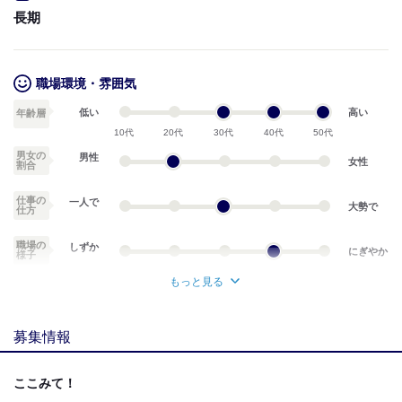
■資格手当：月10,000円
長期
■乗合の場合：現場に応じて算出（距離と対応日数）
交通費上乗せします！
■夏季就職祝い：50,000円
■お友達紹介手当：30,000円
職場環境・雰囲気
【収入例】
●週5勤務の場合
低い
高い
年齢層
日給9,500円×週5勤務
10代
20代
30代
40代
50代
＝日給9,500円×月22日
男女の
男性
＝月収例 209,000円
女性
割合
※週払い可能ですので、希望の方はご相談ください♪
仕事の
一人で
大勢で
仕方
試用期間：
なし
職場の
しずか
にぎやか
様子
もっと見る
業務外交流少ない
業務外交流多い
募集情報
個性が生かせる
協調性がある
デスクワーク
立ち仕事
ここみて！