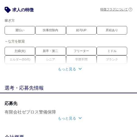
■夏季就職祝い：50,000円
■お友達紹介手当：30,000円
求人の特徴
特徴フラグについて
稼ぎ方
週払い
扶養控除内
給与UP
昇給あり
～な方を歓迎
主婦(夫)
新卒・第二
フリーター
ミドル
エルダー(50代)
シニア
学歴不問
ブランク
経験者優遇
もっと見る
職場環境
選考・応募先情報
車通勤OK
バイク通勤OK
禁煙・分煙
魅力的な待遇
応募先
交通費有
社保あり
研修制度
資格取得支援あり
有限会社ゼプロス警備保障
もっと見る
自分らしい恰好
面接地
髪自由
髭(ひげ)OK
ネイルOK
ピアスOK
[最寄駅]
会社概要