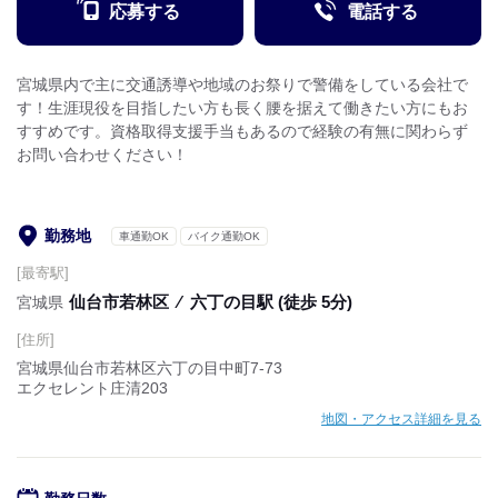
応募する
電話する
宮城県内で主に交通誘導や地域のお祭りで警備をしている会社で
す！生涯現役を目指したい方も長く腰を据えて働きたい方にもお
すすめです。資格取得支援手当もあるので経験の有無に関わらず
お問い合わせください！
勤務地
車通勤OK
バイク通勤OK
[最寄駅]
仙台市若林区
⁄
六丁の目駅 (徒歩 5分)
宮城県
[住所]
宮城県仙台市若林区六丁の目中町7-73
エクセレント庄清203
地図・アクセス詳細を見る