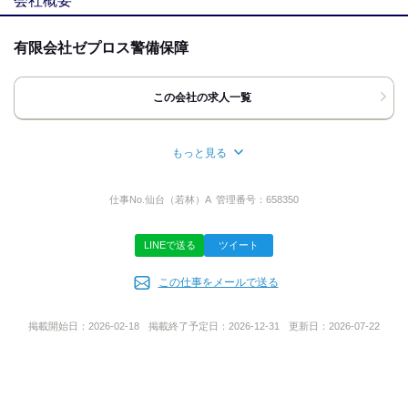
応募時のメリット
仙台市若林区
⁄
六丁の目駅 (徒歩 5分)
宮城県
履歴書不要
友達応募
有限会社ゼプロス警備保障
[住所]
宮城県仙台市若林区六丁の目中町7-73
エクセレント庄清203
この会社の求人一覧
地図・アクセス詳細を見る
もっと見る
所在地
宮城県石巻市村金堂一１２
仕事No.
仙台（若林）A
管理番号：
658350
LINEで送る
ツイート
事業内容
この仕事をメールで送る
交通誘導警備業務（交通誘導警備、雑踏警備）
施設警備業務
掲載開始日：
2026-02-18
掲載終了予定日：
2026-12-31
更新日：
2026-07-22