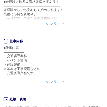
■未経験大歓迎＆資格取得支援あり！
お客様との対話が
お客様との対話が
少ない
多い
―――――――――――――――――
未経験からでも安心して始められます♪
力仕事が少ない
力仕事が多い
業務に必要な資格や、
キャリアアップのための資格取得に
かかる費用は会社がしっかり補助します。
知識・経験不要
知識・経験必要
もっと見る
■嬉しい「日給保証」＆「直行直帰」！
――――――――――――――――――
面接時の持ち物
現場が早く終わっても日給は全額保証！
・履歴書（なくてもOK）
仕事内容
そのまま帰宅できる日も多く、
・服装自由（ジャージはNG）
プライベートも充実。
■仕事内容
基本は直行直帰ですが、車の免許がない方も
――――――
結果は最長2日で電話やメールでお伝えします。
・交通誘導業務
乗り合わせで現場に向かえるので安心です◎
・イベント警備
■暑さ対策も万全！空調服支給！
・施設警備
―――――――――――――――
※基本は工事現場などの
空調服は全員に支給！
交通誘導業務です。
さらにスタッフの声を取り入れ、
毎年冷感グッズや塩飴、
■キャリアプラン
もっと見る
日焼け止めなどの配布も行い、
―――――――――
交通誘導
働きやすい環境づくりに努めています☆
|
現場サブリーダー
■豊富な仕事量でシフト安定！
経験・資格
|
――――――――――――――
2級で現場責任者
多数の取引先があり、