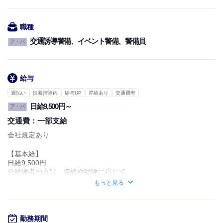
職種
交通誘導警備、イベント警備、警備員
ア・パ
給与
週払い
扶養控除内
給与UP
昇給あり
交通費有
日給9,500円～
ア・パ
交通費：
一部支給
会社規定あり
【基本給】
日給9,500円
※経験者の方は、資格や経験に応じて
給与に反映されます。
もっと見る
面接時にお話しください！
【資格手当】
■警備業務検定の1級・2級取得 各ベース500円アップ
勤務期間