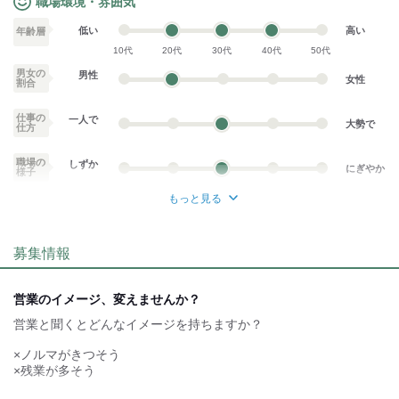
職場環境・雰囲気
低い
高い
年齢層
10代
20代
30代
40代
50代
男女の
男性
女性
割合
仕事の
一人で
大勢で
仕方
職場の
しずか
にぎやか
様子
もっと見る
業務外交流少ない
業務外交流多い
募集情報
個性が生かせる
協調性がある
デスクワーク
立ち仕事
営業のイメージ、変えませんか？
営業と聞くとどんなイメージを持ちますか？
お客様との対話が
お客様との対話が
少ない
多い
×ノルマがきつそう
力仕事が少ない
力仕事が多い
×残業が多そう