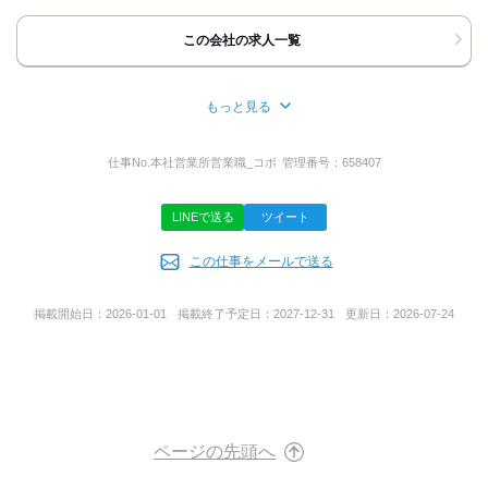
この会社の求人一覧
応募方法
●WEB応募の場合
もっと見る
￣￣￣￣￣￣￣￣
所在地
24時間受付中です♪
熊本県合志市栄3610-56 栄工業団地
「今すぐ応募する」ボタンより
仕事No.
本社営業所営業職_コボ
管理番号：
658407
必要事項入力の上送信おねがいします。
その後、SMS/メールに
LINEで送る
ツイート
代表者名
面接希望日のご回答をいただく
チャットボットが届きます。
この仕事をメールで送る
永島 一平
ご回答いただいた後
弊社より【確定】のご連絡を
掲載開始日：
2026-01-01
掲載終了予定日：
2027-12-31
更新日：
2026-07-24
SMS/メール/お電話にて差し上げます！
事業内容
●電話応募の場合
【総合リース・レンタル業】
￣￣￣￣￣￣￣￣
1.建設機械器具のリース・レンタル・販売
「電話する」ボタンよりお電話ください！
2.レンタカー
「バイトルを見た」と言って頂ければスムーズです！
3.前項に付帯する一切の業務
ページの先頭へ
「応募どうしようかな…」と迷ってらっしゃる方は、
「キープする」ボタンをクリック！