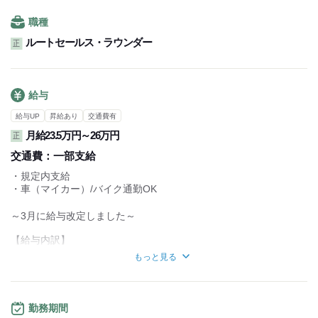
■有給休暇、介護休暇、慶弔休暇有
■育休・産休制度も充実
職種
ルートセールス・ラウンダー
正
給与
給与UP
昇給あり
交通費有
月給23.5万円～26万円
正
交通費：
一部支給
・規定内支給
・車（マイカー）/バイク通勤OK
～3月に給与改定しました～
【給与内訳】
・基本給：197,400円
もっと見る
・職務能力手当：5,000円
・携帯補助手当：2,000円
・残業代（例）：31,000円
※月平均残業時間25hで計算しています
勤務期間
…1分単位で支給します。