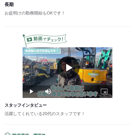
長期
上記以外に、
お盆明けの勤務開始もOKです！
下記手当を別途支給します。
【その他手当】
□役務手当
□子ども手当
┗高校まで1人5,000円、短大専門10,000円、
大学15,000円
□通勤手当
【試用期間について】
Play
Video
■期間：2か月～6カ月
■本採用後と同条件
…試用期間終了後、
基本給（197,400円）は見直しをします。
Play
Mute
Picture-
※197,400円を下回ることはありません！
in-
Picture
試用期間：
なし
スタッフインタビュー
活躍してくれている20代のスタッフです！