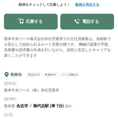
動画をチェックして応募しよう！
動画を再生する
応募する
電話する
熊本中央リース株式会社本社営業所での正社員募集は、未経験で
も安心して始められるルート営業の職です。 機械の提案や手配、
見積書や請求書の作成を行いながら、成長と安定したキャリアを
築くことができます
勤務地
駅徒歩5分
車通勤OK
バイク通勤OK
[勤務先]
熊本中央リース（株）本社営業所
[最寄駅]
合志市
⁄
御代志駅 (車 7分)
熊本県
ほか
[住所]