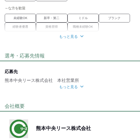
■ 年間休日120日
■ 特別休暇あり
～な方を歓迎
■ 有給休暇完備
■ 車通勤可
未経験OK
新卒・第二
ミドル
ブランク
■ バイク通勤可
経験者優遇
資格習得
職種未経験OK
■ 職場内禁煙
■ 雇用保険完備
もっと見る
職場環境
■ 厚生年金加入あり（企業年金基金も加入）
■ 介護休暇制度あり
駅徒歩5分
車通勤OK
バイク通勤OK
■ 福利厚生充実
選考・応募先情報
魅力的な待遇
交通費有
社保あり
研修制度
資格取得支援あり
応募先
待遇充実
熊本中央リース株式会社 本社営業所
もっと見る
面接地
[最寄駅]
会社概要
合志市
⁄
御代志駅 (車 7分)
熊本県
ほか
[住所]
熊本中央リース株式会社
熊本県合志市栄 3610-56
地図・アクセス詳細を見る