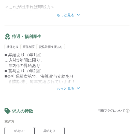
・業務内容の変更の範囲: 営業業務全般
＜これが出来れば即戦力＞
◆営業経験や機械の知識がある方歓迎
もっと見る
◆見積り作成や請求書発行のスキルが
あると尚良し
【こんな方が活躍中】
待遇・福利厚生
◇お客様との信頼関係構築が得意な方
◇細かな作業が得意で几帳面な方
社保あり
研修制度
資格取得支援あり
◇自発的に動き、柔軟な対応ができる方
■ 昇給あり（年1回）
会社内では、チームワークを大切にしています！
…入社3年間に限り、
年2回の昇給あり
■ 賞与あり（年2回）
■会社業績次第で、決算賞与支給あり
…創業以来、毎年支給されています！
■ 交通費支給あり（一部支給）
もっと見る
■ 制服貸与あり
■ 社会保険完備
■ 資格取得支援制度あり
■ 残業手当支給
求人の特徴
特徴フラグについて
■ 家族手当あり
┗高校まで1人5,000円、短大専門10,000円、
稼ぎ方
大学15,000円
■ 退職金制度完備
給与UP
昇給あり