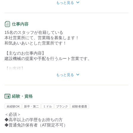
どちらかというと
知識・経験不要
知識・経験必要
もっと見る
マイナスイメージを持つ方が
多いのではないでしょうか。。。
当社の営業をしてみると分かると思うのですが
仕事内容
”いい意味”でイメージが変わります！
15名のスタッフが在籍している
営業職の捉え方としては、
本社営業所にて、営業職を募集します！
【新規獲得より、既存のお客様先へ足を運ぶこと】
和気あいあいとした営業所です！
を重視しています！
【主なのお仕事内容】
もちろん目標はありますが
建設機械の提案や手配を行うルート営業です。
目標達成は営業1人だけで行うのではなく
営業所全員のチームで目指します！
【お客様】
to B営業（法人営業）です。
もっと見る
●話すことは好き
当社から既にお取引のある
●人と接することは苦ではない
お客様のフォローがメインになります。
という方
【入社後の体制】
経験・資格
是非当社の営業職として働きませんか？
当社の特徴は「焦らせない」
入社後数ヶ月は、実際に機械に触れて操作を覚える期間です。
未経験OK
新卒・第二
ミドル
ブランク
経験者優遇
**「商品をしっかり理解してから」**営業デビューできるので、
＜必須＞
未経験でも自信を持ってお客様と話せます。 ※移動は社用車
◆高卒以上の学歴をお持ちの方
◆普通免許保有者（AT限定不可）
・就業場所の変更の範囲: 会社の定める場所