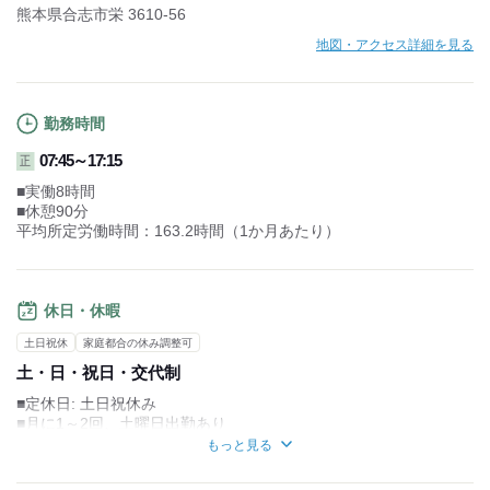
熊本県合志市栄 3610-56
地図・アクセス詳細を見る
勤務時間
07:45～17:15
正
■実働8時間
■休憩90分
平均所定労働時間：163.2時間（1か月あたり）
休日・休暇
土日祝休
家庭都合の休み調整可
土・日・祝日・交代制
■定休日: 土日祝休み
■月に1～2回、土曜日出勤あり
■平日休みあり
もっと見る
■年間休日: 120日
■GW/夏季/冬期休暇あり