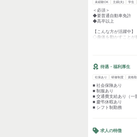
未経験OK
主婦(夫)
学生
＜必須＞
◆要普通自動車免許
◆高卒以上
【こんな方が活躍中】
◇身体を動かすことが
◇お子さんが巣立って
自分の時間が増えた
◇現役でまだまだ働き
50代、60代の方
◇細かいところに目が
待遇・福利厚生
社保あり
研修制度
資格取
■ 社会保険あり
■ 制服あり
■ 交通費支給あり（一
■ 慶弔休暇あり
■ シフト制勤務
求人の特徴