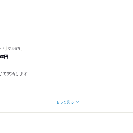
あり
交通費有
400円
じて支給します
もっと見る