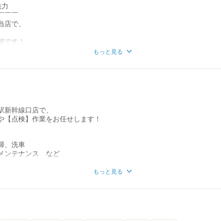
魅力
￣￣￣
当店で、
能です！
から
もっと見る
・シニアの方も歓迎です！
ポート体制
￣￣￣￣￣
ば、
駅新幹線口店で、
 スタートできます。
や【点検】作業をお任せします！
あるので
でも相談できる環境です！
掃、洗車
境
メンテナンス など
￣￣
代～50代と
もっと見る
ートするので
フが
やしていきましょう！
せん！