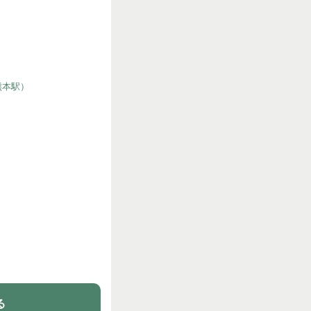
熊本駅）
る