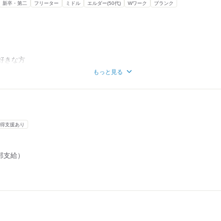
新卒・第二
フリーター
ミドル
エルダー(50代)
Wワーク
ブランク
好きな方
もっと見る
方
たい
届く方
得支援あり
部支給）