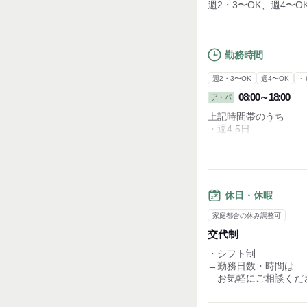
週2・3〜OK、週4〜O
勤務時間
週2・3〜OK
週4〜OK
～
08:00～18:00
ア・パ
上記時間帯のうち
・週4,5日
・6h～8h
※上記条件が基本とな
「週○日勤務可能で
などご相談受け付け
休日・休暇
家庭都合の休み調整可
交代制
・シフト制
→勤務日数・時間は
お気軽にご相談くだ