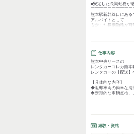
■安定した長期勤務が
お客様との対話が
少ない
￣￣￣￣￣￣￣￣￣￣
熊本駅新幹線口にある
力仕事が少ない
アルバイトとして
安定した長期勤務が可
知識・経験不要
まだまだ身体は元気だ
働きたいというミドル
■未経験でも安心のサ
仕事内容
￣￣￣￣￣￣￣￣￣￣
熊本中央リースの
普通自動車免許があれ
レンタカーコレカ熊本
未経験者でも安心して
レンタカーの【配送】
3か月間の研修期間も
分からないことはいつ
【具体的な内容】
◆返却車両の簡単な清
■居心地のいい職場環
◆定期的な車輌点検、
￣￣￣￣￣￣￣￣￣￣
在籍中のスタッフは20
既存のスタッフがサポ
幅広い年齢層のスタッ
一緒にできることを増
在籍しています！
年齢による壁もありま
経験・資格