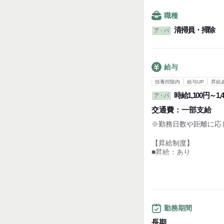
職種
清掃員・掃除
ア・パ
給与
扶養控除内
給与UP
昇給
時給1,100円～1,
ア・パ
交通費：
一部支給
※勤務日数や距離に応
【昇給制度】
■昇給：あり
【その他手当など】
■社会保険完備
■制服あり
■車通勤可
■交通費支給
勤務期間
■資格取得支援制度
長期