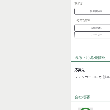
稼ぎ方
扶養控除内
～な方を歓迎
未経験OK
フリーター
ブランク
職場環境
選考・応募先情報
車通勤OK
魅力的な待遇
応募先
交通費有
レンタカーコレカ 熊
応募方法
●WEB応募の場合
会社概要
￣￣￣￣￣￣￣￣
24時間受付中です♪
「今すぐ応募する」ボ