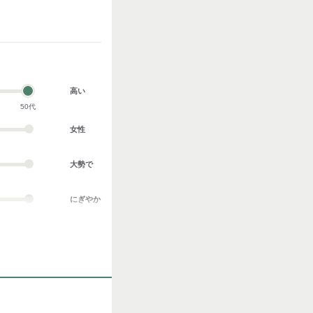
高い
50代
女性
大勢で
にぎやか
業務外交流多い
協調性がある
立ち仕事