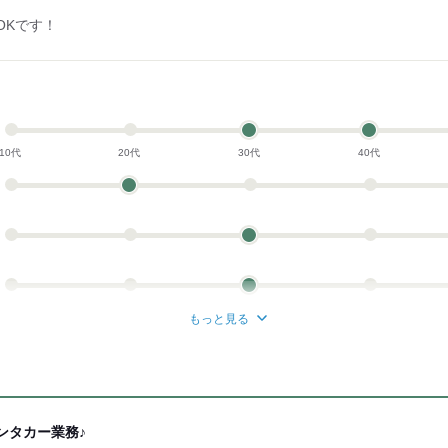
OKです！
週4.5勤務
月16日
10代
20代
30代
40代
週5勤務
×月25日
もっと見る
ンタカー業務♪