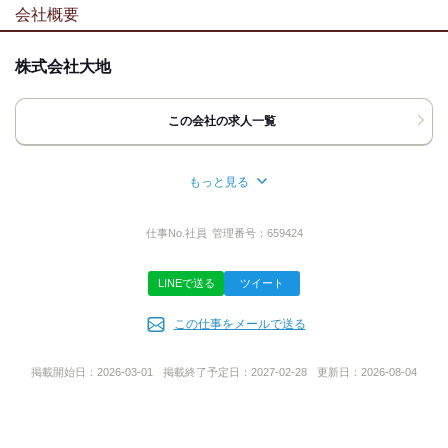
[最寄駅]
会社概要
髪自由
ピアスOK
服装自由
草加市
⁄
草加駅 (徒歩 3分)
埼玉県
ほか
応募時のメリット
株式会社大地
[住所]
友達応募
埼玉県草加市氷川町2130‐４
1F
この会社の求人一覧
地図・アクセス詳細を見る
もっと見る
所在地
応募方法
東京都足立区綾瀬2丁目24番11号
最後まで読んで頂き、ありがとうございます！
仕事No.
社員
管理番号：
659424
桂昇綾瀬ビル101号室
応募ボタンよりご応募下さい。
ご質問もお気軽にお問い合わせください。
LINEで送る
ツイート
★簡単WEB応募！24時間受付中！★
事業内容
【応募】ボタンよりご応募ください。
この仕事をメールで送る
飲食店経営
■応募後の流れについて
SMSまたはメールにてお送りする日程調整のURLからご回答をお
掲載開始日：
2026-03-01
掲載終了予定日：
2027-02-28
更新日：
2026-08-04
願いします！
URL
（1）カジュアル面談（履歴書をお持ちください）
https://daichi100.co.jp/company/
↓