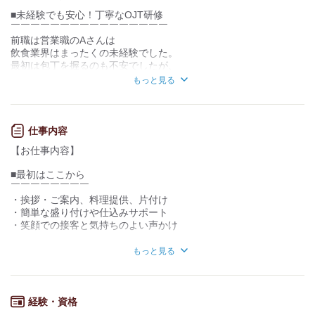
■未経験でも安心！丁寧なOJT研修
お客様との対話が
お客様との対話が
少ない
多い
￣￣￣￣￣￣￣￣￣￣￣￣￣￣￣￣
前職は営業職のAさんは
力仕事が少ない
力仕事が多い
飲食業界はまったくの未経験でした。
最初は包丁を握るのも不安でしたが、
知識・経験不要
知識・経験必要
先輩が丁寧に教えてくれたおかげで、
もっと見る
今では調理から接客まで幅広く
任されるスタッフになりました！
■キャリアアップも視野に
仕事内容
￣￣￣￣￣￣￣￣￣￣￣￣
【お仕事内容】
飲食業界は初めてだったBさんですが、
研修や先輩たちのサポートを受けながら、
■最初はここから
今では店舗運営も任されています。
￣￣￣￣￣￣￣￣
「未経験からも成長できるチャンスがある！」
・挨拶・ご案内、料理提供、片付け
と嬉しそうに話していました。
・簡単な盛り付けや仕込みサポート
・笑顔での接客と気持ちのよい声かけ
■働きやすさ抜群の好待遇
￣￣￣￣￣￣￣￣￣￣￣￣
■慣れてきたら
もっと見る
◎ 駅チカだから通勤もラクラク♪
￣￣￣￣￣￣￣
◎ 週休2日制＆5日連休OK！プライベートも充実◎
・予約管理や席のご案内オペレーション
・売場づくり・空間演出（BGM/POP/清掃）
・在庫・発注、数値管理の基礎
異業種で培ったスキルや経験が活きる職場です◎
経験・資格
・スタッフフォロー、シフト補助
飲食業界への新たな挑戦を、安心のサポート体制と