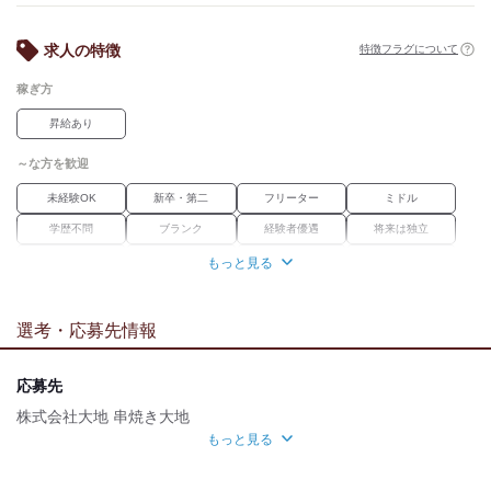
■ ライフイベントをサポート
・結婚祝い金：100,000円/回
求人の特徴
特徴フラグについて
・出産祝い金：100,000円/人
・家族手当：3,000円/人（扶養人数に応じて）
稼ぎ方
・慶弔休暇、有給休暇、介護休暇あり
・産前・産後休暇＆育児休暇（取得・復職実績あり）
昇給あり
■ 頑張りがきちんと評価される制度
～な方を歓迎
・賞与手当＆役職手当（規定あり）
・永年勤続手当
未経験OK
新卒・第二
フリーター
ミドル
・表彰制度（頑張りをしっかり評価！）
学歴不問
ブランク
経験者優遇
将来は独立
■ スキルアップ＆学びの機会
女性活躍中
資格習得
正社員経験不問
職種未経験OK
もっと見る
・繁盛店視察でスキルアップ
・独立支援制度（規定あり）
職場環境
・住宅手当・家賃補助（条件あり／20,000円）
選考・応募先情報
駅徒歩5分
産休・育休
車通勤OK
バイク通勤OK
■ 楽しく働ける環境作り
・まかない補助（毎日美味しい食事を！）
魅力的な待遇
応募先
・社員旅行＆社内イベント（BBQや花見など）
・結婚記念日招待制度
交通費有
寮・社宅あり
社保あり
まかない
株式会社大地 串焼き大地
もっと見る
研修制度
待遇充実
■ 紹介制度でさらにお得！
面接地
・社員紹介制度：紹介者＆入社者に20万円支給
自分らしい恰好
・アルバイト紹介制度：双方に3万円支給