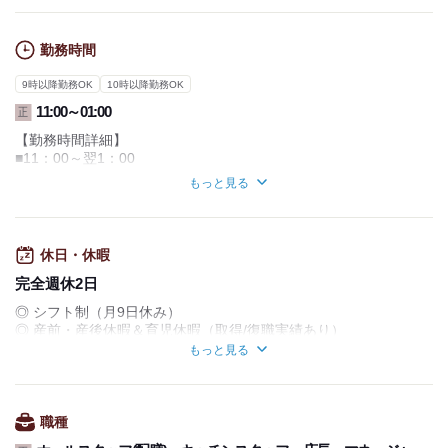
勤務時間
9時以降勤務OK
10時以降勤務OK
11:00～01:00
正
【勤務時間詳細】
■11：00～翌1：00
上記時間内で早番・遅番のシフト制。
もっと見る
■休憩時間はしっかり60分取れます。
※終電に間に合う範囲内で相談可能
==============================
休日・休暇
朝がニガテな方も安心！！
勤務は13:00スタートも可能だから、
完全週休2日
元・早朝出勤勢も「午後までぐっすり」が現実に。
◎ シフト制（月9日休み）
◎ 産前・産後休暇＆育児休暇（取得/復職実績あり）
前職で始発通勤していた方
◎ 有給休暇＆長期・連続休暇（5日以上の連続取得可能）
次のアラームはお昼でも大丈夫です◎
もっと見る
◎ 介護休暇・慶弔休暇
朝活より“寝活”派歓迎。
◎ 子育てパパ支援休暇
午後からスイッチONでOK。
柔軟な働き方が可能です！
==============================
職種