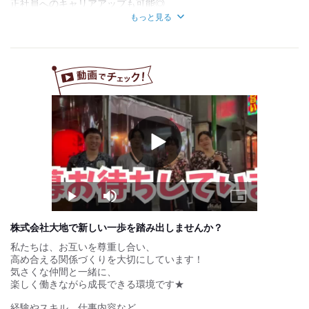
正社員へのキャリアアップも可能◎
★ 店長の場合
もっと見る
基本給：40万円
もちろん、
利益の5％：10万円（店舗利益が200万円の場合）
最初から社員として働くことも大歓迎です。
手当：5万円
「ゆくゆくは自分のお店を持ちたい！」
合計：月給55万円
という夢をお持ちの方も応援します。
【充実の評価制度でしっかり稼げる！】
■ 昇給年4回
■ 賞与あり
■ 売上インセンティブあり
店舗の利益に応じてインセンティブを支給！
・店長：利益の5％ ＋ 手当（約5万円）
Play
Video
・副店長：利益の3％ ＋ 手当（約3万円）
・一般社員：利益の1％
試用期間：
あり
Play
Mute
Picture-
月給30万円〜
in-
Picture
■ 試用期間：3ヵ月
株式会社大地で新しい一歩を踏み出しませんか？
私たちは、お互いを尊重し合い、
高め合える関係づくりを大切にしています！
気さくな仲間と一緒に、
楽しく働きながら成長できる環境です★
経験やスキル、仕事内容など、