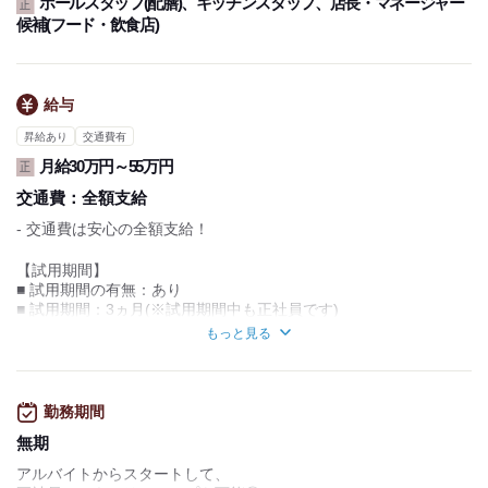
ホールスタッフ(配膳)、キッチンスタッフ、店長・マネージャー
ライフスタイルに応じたシフトを
正
候補(フード・飲食店)
調整いたしますので、お気軽にご相談ください。
【残業について】
※残業に関しては、36協定を締結
給与
しておりますので安心です。
昇給あり
交通費有
チームワークを重んじ、
月給30万円～55万円
正
みんなで働きやすい職場環境を作り上げています。
皆さまからのご応募、お待ちしております！
交通費：
全額支給
- 交通費は安心の全額支給！
【試用期間】
■ 試用期間の有無：あり
■ 試用期間：3ヵ月(※試用期間中も正社員です)
■ 期間中給与：月給300,000円
もっと見る
<<給与のイメージ>>
★ 一般社員の場合
基本給：30万円
勤務期間
利益の1％：2万円（店舗利益が200万円の場合）
無期
手当：なし
合計：月給32万円
アルバイトからスタートして、