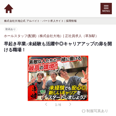
株式会社大地公式 アルバイト・パート求人サイト | 採用情報
動画あり
ホールスタッフ(配膳)（株式会社大地）| 正社員求人（草加駅）
早起き卒業♪未経験も活躍中◎キャリアアップの扉を開
ける職場！
1
/
6
制服写真あり