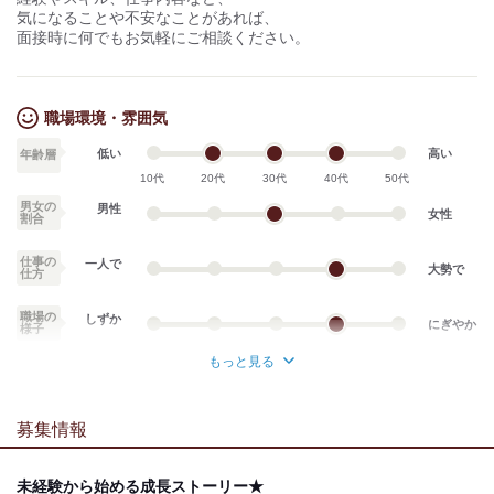
気になることや不安なことがあれば、
面接時に何でもお気軽にご相談ください。
職場環境・雰囲気
低い
高い
年齢層
10代
20代
30代
40代
50代
男女の
男性
女性
割合
仕事の
一人で
大勢で
仕方
職場の
しずか
にぎやか
様子
もっと見る
業務外交流少ない
業務外交流多い
募集情報
個性が生かせる
協調性がある
デスクワーク
立ち仕事
未経験から始める成長ストーリー★