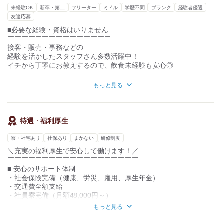
・SNS発信やイベント企画で集客サポート
充実の環境で始めてみませんか？
未経験OK
新卒・第二
フリーター
ミドル
学歴不問
ブランク
経験者優遇
友達応募
＿＿＿＿＿＿＿＿
■必要な経験・資格はいりません
★安心ポイント★
￣￣￣￣￣￣￣￣￣￣￣￣￣￣￣
￣￣￣￣￣￣￣￣
接客・販売・事務などの
OJTで基礎から丁寧に
経験を活かしたスタッフさん多数活躍中！
先輩が横で実践フォロー。
イチから丁寧にお教えするので、飲食未経験も安心◎
未経験でも丁寧にサポートしますので、
安心して飛び込んできてくださいね！
■経験者は優遇します
もっと見る
￣￣￣￣￣￣￣￣￣￣
飲食・接客のご経験がある方は、即戦力として
これまでのスキルを存分に発揮してください。
待遇・福利厚生
将来お店を持ちたい方も全力サポート。
お気軽にご応募ください。
寮・社宅あり
社保あり
まかない
研修制度
kkw_assh2608
＼充実の福利厚生で安心して働けます！／
￣￣￣￣￣￣￣￣￣￣￣￣￣￣￣￣￣￣￣
■ 安心のサポート体制
・社会保険完備（健康、労災、雇用、厚生年金）
・交通費全額支給
・社員寮完備（月額48,000円～）
・引越手当（規定あり）
もっと見る
・健康診断（年1回）