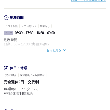
地図・アクセス詳細を見る
勤務時間
シフト相談
シフト提出/月
残業なし
08:30～17:30、16:30～09:00
ア・パ
勤務時間
日勤8:30～17:30 (実働8時間)
夜勤16:30～9:00(休憩2時間)
もっと見る
※1ヶ月単位の変形労働制
※週実働 平均40時間
【残業】
休日・休暇
■月平均5時間
完全週2休
家庭都合の休み調整可
申し送りの時間がしっかり重なるように
完全週休2日・交代制
シフトを組んでいるので、
勤務時間内に業務がちゃんと終わります。
■4週8休（フルタイム）
※基本的に残業なしの方針
■有給休暇制度充実
※以上の詳細や質問がある方は、
お気軽にお問い合わせください。