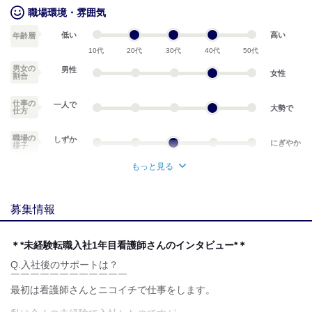
職場環境・雰囲気
低い
高い
年齢層
10代
20代
30代
40代
50代
男女の
男性
女性
割合
仕事の
一人で
大勢で
仕方
職場の
しずか
にぎやか
様子
もっと見る
業務外交流少ない
業務外交流多い
募集情報
個性が生かせる
協調性がある
デスクワーク
立ち仕事
＊*未経験転職入社1年目看護師さんのインタビュー*＊
Q.入社後のサポートは？
お客様との対話が
お客様との対話が
少ない
多い
￣￣￣￣￣￣￣￣￣￣￣￣
最初は看護師さんとニコイチで仕事をします。
力仕事が少ない
力仕事が多い