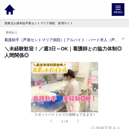
医療法人縁和会芦屋セントマリア病院 採用サイト
動画あり
看護助手（芦屋セントマリア病院）| アルバイト・パート求人（芦屋駅）
＼未経験歓迎！／週3日～OK｜看護師との協力体制◎
人間関係◎
スポットバイトルでの体験もできます♪
1
/
9
制服写真あり