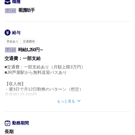
職種
看護助手
ア・パ
給与
昇給あり
交通費有
時給1,250円～
ア・パ
交通費：
一部支給
■交通費：一部支給あり（月額上限3万円）
■JR芦屋駅から無料送迎バスあり
【収入例】
・週3日で月12日勤務のパターン（想定）
月収例120,000円
もっと見る
※勤務日数については
一緒に相談して決めましょう。
【試用期間】
勤務期間
期間：3か月
雇用形態：アルバイト・パート
長期