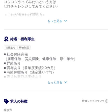
◇最初はやっぱり不安ですよね？
コツコツやってみたいという方は
でも、看護部長・師長は
ぜひチャレンジしてみてください♪
丁寧に教えてもらえる人ばかりなので、
＜これが出来れば即戦力＞
・未経験だけど病院で働いてみたい
◆看護助手として勤務経験のある方
もっと見る
・コツコツスキルを身に着けていきたい
◆介護施設での実務経験がある方
◆食事や入浴の介助経験が豊富な方
など大歓迎です！
一緒に少しづつ慣れていきましょう♪
【こんな方が活躍中】
待遇・福利厚生
◇人に寄り添う気持ちを大切にできる方
◇スポットバイトルでの体験応募も
◇新しい方法を柔軟に取り入れ向上心が高い方
社保あり
研修制度
歓迎中ですので、
◇チームワークを重んじ、協力的に働ける方
一回試しに働いてみるもOK！
■ 社会保険完備
（雇用保険、労災保険、健康保険、厚生年金）
■ 昇給あり
■ 賞与あり（前年度実績2.0カ月）
■ 有給休暇あり（法定通り付与）
■ 育児休業取得実績あり
■ 看護休暇取得実績あり
もっと見る
■ 交通費：一部支給（月額25,000円まで）
「選考フロー】
応募（電話orWEB）
求人の特徴
特徴フラグについて
↓
採用担当からご連絡
稼ぎ方
- 日程を調整しましょう♪