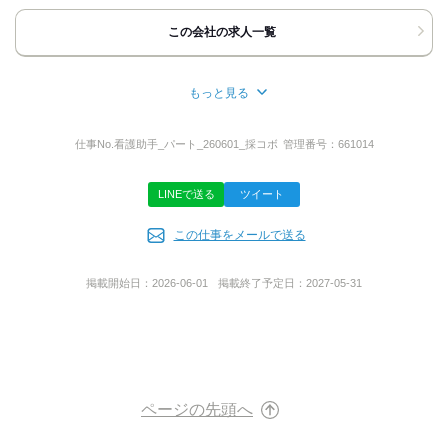
￣￣￣￣￣￣
お電話口では
この会社の求人一覧
｢バイトルを見て｣と
お伝えいただくと
取次ぎがスムーズです。
もっと見る
◆応募ボタンの方
所在地
￣￣￣￣￣￣￣￣￣
兵庫県芦屋市朝日ケ丘町８‐２２
24時間受付中！改めて担当者から
仕事No.
看護助手_パート_260601_採コボ
管理番号：
661014
ご連絡させていただきますので
電話番号をお書き添えください！
LINEで送る
ツイート
お気軽にご応募くださいね◎
代表者名
あなたにお会いできることを
楽しみにしております。
この仕事をメールで送る
伊藤 直人
掲載開始日：
2026-06-01
掲載終了予定日：
2027-05-31
事業内容
医療
URL
ページの先頭へ
https://www.ashiya-hp-maria.jp/