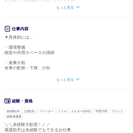
私は全くの未経験で入社したのですが、
1週間くらいあれば、
知識・経験不要
知識・経験必要
もっと見る
ある程度の仕事内容を覚えて
少しづつ独り立ちしました。
【スタッフ構成】
でも、その後も患者さんによって
常勤；25名、非常勤；5名
仕事内容
おむつが違ったりもするので、
男性3名、女性27名
▼具体的には…
看護師さんに助けてもらいながら
20代；11名、30代；11名、40代；4名 50代；4名
働いています。
・環境整備
【病棟】
病室や共用スペースの清掃
Q.看護師さんとはどんな会話をしていますか？
2F：35床
￣￣￣￣￣￣￣￣￣￣￣￣￣￣￣￣￣￣￣￣￣￣
3F：25床 計60床
・食事介助
分からないことがやっぱりまだあります。
今後休床を開放し増床していきます♪
食事の配膳・下膳、介助
その時に看護師さんに質問をしたら、
それを助けてくれる方からの応募を待っています＾＾
パパっと答えてくださる方が多いので、
・入浴、排せつ介助
それがすごく助かります。
もっと見る
衛生管理の実施
Q.働いてみてうれしかったことは？
・ 体位交換･清拭
￣￣￣￣￣￣￣￣￣￣￣￣￣￣￣￣￣
寝たきりの方への
看護師と連携して
経験・資格
体位交換と身体拭き
患者さんの対応を行っていると、
患者さんから
未経験OK
主婦(夫)
フリーター
ミドル
エルダー(50代)
学歴不問
ブランク
・ 移動と着脱衣
「ありがとうね～」
経験者優遇
サポートを入れた
と感謝の言葉を言っていただく機会があり、
＼＼未経験大歓迎！／／
移動や着替え介助
そういう時はやっぱりうれしいです。
看護助手は未経験でもできるお仕事、