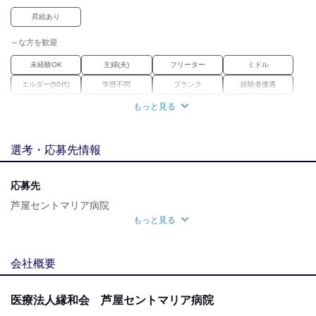
↓
昇給あり
面接1回
- 持ち物：
～な方を歓迎
履歴書(写真貼付）/職務経歴書/あれば資格証
（適性検査の実施の可能性あり）
未経験OK
主婦(夫)
フリーター
ミドル
↓
合否連絡
エルダー(50代)
学歴不問
ブランク
経験者優遇
- 1週間前後でご連絡します。
もっと見る
職場環境
産休・育休
バイク通勤OK
禁煙・分煙
選考・応募先情報
魅力的な待遇
交通費有
社保あり
研修制度
応募先
芦屋セントマリア病院
もっと見る
応募方法
最後までご覧いただき ありがとうございます！
会社概要
「ここで働いてみたい！」と 思っていただけましたら
下記の方法でご連絡ください。
医療法人縁和会 芦屋セントマリア病院
◆電話の方