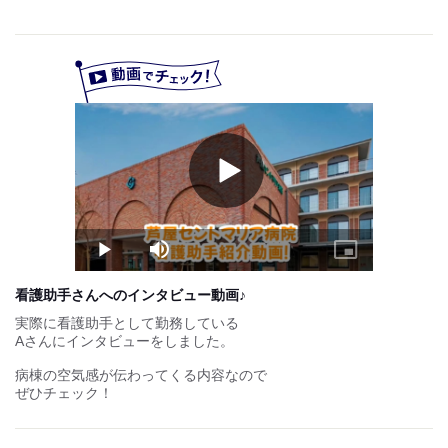
時給：同条件
試用期間：
あり
時給1,250円〜
試用期間3か月／同待遇
Play
Video
Play
Mute
Picture-
in-
Picture
看護助手さんへのインタビュー動画♪
実際に看護助手として勤務している
Aさんにインタビューをしました。
病棟の空気感が伝わってくる内容なので
ぜひチェック！