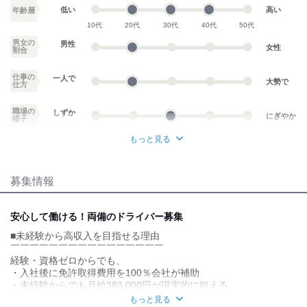
低い
高い
年齢層
経験者の方はもちろん
10代
20代
30代
40代
50代
未経験・ドライバーデビューでも
男女の
現実的に目指せる月給です！
男性
女性
割合
★無事故継続や運転成績も評価し、給与に反映いたします！
仕事の
一人で
大勢で
仕方
＜初年度の年収＞
400万円～550万円
職場の
しずか
にぎやか
様子
試用期間：
あり
もっと見る
月給29.0927万円〜
業務外交流少ない
業務外交流多い
試用期間3カ月/雇用形態や給与は同条件
募集情報
個性が生かせる
協調性がある
デスクワーク
立ち仕事
安心して働ける！両備のドライバー募集
■未経験から高収入を目指せる理由
お客様との対話が
お客様との対話が
少ない
多い
￣￣￣￣￣￣￣￣￣￣￣￣￣￣￣￣
経験・資格ゼロからでも、
力仕事が少ない
力仕事が多い
・入社後に免許取得費用を100％会社が補助
・未経験からでも月給383,000円が現実的に狙える
知識・経験不要
知識・経験必要
・書類選考なし！あなたの「やってみたい」を即評価
もっと見る