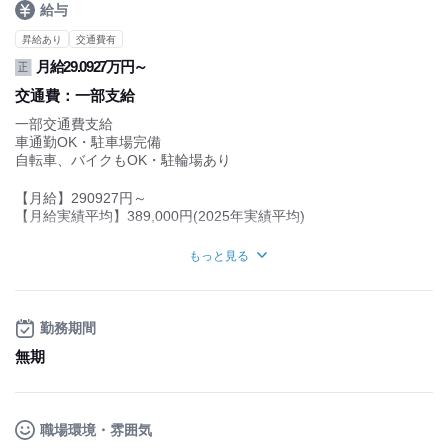
給与
育児休暇
昇給あり
交通費有
月給29.0927万円～
正
交通費：
一部支給
一部交通費支給
車通勤OK・駐車場完備
自転車、バイクもOK・駐輪場あり
【月給】290927円～
【月給実績平均】389,000円(2025年実績平均)
※固定残業代（38時間分／62,577円～）を含みます
もっと見る
超過分は別途支給します
※試用期間3ヵ月（雇用形態や給与は同条件）
◆昇給／年1回
勤務期間
◆賞与／年2回※業績により決算賞与あり
昨年度の平均賞与実績：76～101万円（夏冬合計）+決算賞与15～
無期
20万円
2025年の月給実績平均
月収：389,000円です！
職場環境・雰囲気
しっかり稼げる環境！