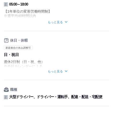
05:00～18:00
正
【1年単位の変形労働時間制】
※週平均40時間以内
もっと見る
《勤務時間例》
◆05:00～15:00
◆09:00～18:00
休日・休暇
上記の時間はあくまで一例です！
コース・配送状況により時間が前後することもあります。
家庭都合の休み調整可
日・祝日
週休2日制（日・祝、他）
※会社カレンダーによる
稼ぎたい方はシフトを増やすことも可能
もっと見る
面接でご相談ください！
GW休暇
夏期休暇
職種
年末年始休暇
大型ドライバー、ドライバー・運転手、配達・配送・宅配便
正
慶弔休暇
有給休暇
介護休暇
産前産後休暇