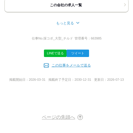
この会社の求人一覧
応募方法
最後までご覧いただき
もっと見る
ありがとうございます！
所在地
「ここで働いてみたい！」と
岡山県岡山市中区新築港９‐４
仕事No.
採コボ_大型_チルド
管理番号：
663985
思っていただけましたら
下記の方法でご連絡ください。
LINEで送る
ツイート
◆電話の方
代表者名
￣￣￣￣￣￣
この仕事をメールで送る
荒木 一守
お電話口では ｢バイトルを見て｣と
お伝えいただくと取次ぎがスムーズです。
掲載開始日：
2026-03-31
掲載終了予定日：
2030-12-31
更新日：
2026-07-13
◆応募ボタンの方
事業内容
￣￣￣￣￣￣￣￣￣
24時間受付中！
運送業
改めて担当者から
ご連絡させていただきますので
電話番号をお書き添えください！
URL
お気軽にご応募くださいね◎
ページの先頭へ
https://ryobitransport.com/
あなたにお会いできることを
楽しみにしております。