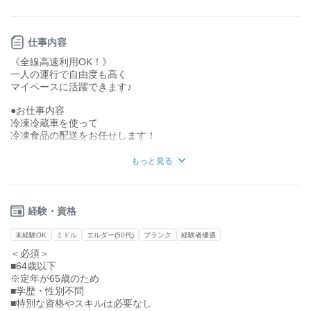
という、異業種からの挑戦に最適な環境です。
■プライベートが充実し続ける理由
￣￣￣￣￣￣￣￣￣￣￣￣￣￣￣￣
仕事内容
長く健やかに働けるように、
《全線高速利用OK！》
・基本「日勤のみ」で生活リズムが安定
一人の運行で自由度も高く
・「近距離配送」メインだから長時間運転の負担少なめ
マイペースに活躍できます♪
・転勤なし＆マイカー通勤OKで地元に根付いて働ける
といった、体への優しさと利便性を両立しています。
●お仕事内容
冷凍冷蔵車を使って
■115年の歴史が守る「働く安心」
冷凍食品の配送をお任せします！
￣￣￣￣￣￣￣￣￣￣￣￣￣￣￣￣
創立から1世紀を超えて愛される理由は、
●具体的には
もっと見る
・景気に左右されにくい強固な経営基盤
◇チルド冷凍事業部への配属
・充実した福利厚生と、一人ひとりを大切にする社風
◇段ボールに入った冷凍食品を運ぶお仕事
・「ホワイト物流」への取り組みなど、法令遵守の徹底
があるから。将来への不安なく
●資格取得支援あり
経験・資格
最後の転職先に選ばれています。
大型車やリフト免許も
会社負担で取得可能です！
未経験OK
ミドル
エルダー(50代)
ブランク
経験者優遇
＜必須＞
スキルアップを目指したい方も
■64歳以下
ぜひチャレンジしてくださいね☆
※定年が65歳のため
■学歴・性別不問
■特別な資格やスキルは必要なし