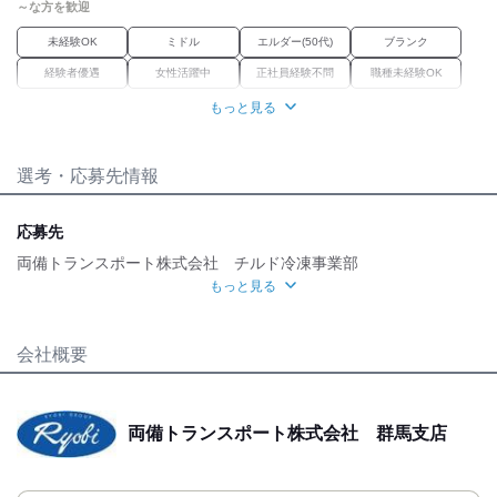
健康イベントへの参加費助成
～な方を歓迎
制服貸与
マイカー通勤OK（無料駐車場あり）
未経験OK
ミドル
エルダー(50代)
ブランク
レジャー関連施設の利用助成金：温泉施設
経験者優遇
女性活躍中
正社員経験不問
職種未経験OK
スポーツクラブ、ゴルフ場、
保養所、ホテルなどの費用を会社で補助します！
もっと見る
職場環境
（社員のご家族も利用可能です！）
飛行機旅行フリープランの特別価格
産休・育休
車通勤OK
禁煙・分煙
転勤なし
（東京2日間、北海道3日間）
選考・応募先情報
育児介護のためのフレキシブル勤務制度
魅力的な待遇
介護施設のご案内、バイ両備ポイント付与
グループ各種施設の利用助成
交通費有
社保あり
研修制度
資格取得支援あり
応募先
両備グループ再就職登録制度
待遇充実
グループ内保険商品の案内と特典提供
両備トランスポート株式会社 チルド冷凍事業部
もっと見る
★勤続年数に応じた特別手当あり
面接地
入社3か月後：3万円進呈
勤続3年目：5万円進呈
[最寄駅]
会社概要
伊勢崎市
⁄
国定駅 (車 4分)
群馬県
ほか
[住所]
両備トランスポート株式会社 群馬支店
群馬県伊勢崎市市場町2丁目1223-1
地図・アクセス詳細を見る