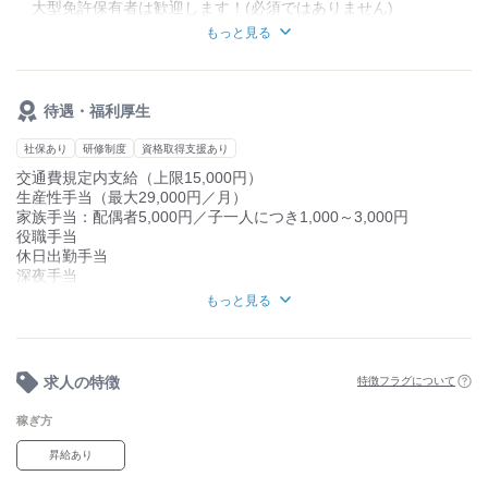
大型免許保有者は歓迎します！(必須ではありません)
もっと見る
【こんな方が活躍中】
◇やる気がある方
◇運転が好きな方
◇日常にちょっとした冒険が好きな方
待遇・福利厚生
社保あり
研修制度
資格取得支援あり
交通費規定内支給（上限15,000円）
生産性手当（最大29,000円／月）
家族手当：配偶者5,000円／子一人につき1,000～3,000円
役職手当
休日出勤手当
深夜手当
時間外手当
もっと見る
泊手当（1,500円／回） など
社会保険完備
退職金制度あり（勤続3年以上）
無事故表彰
求人の特徴
特徴フラグについて
永年勤続表彰
再雇用制度
稼ぎ方
財形貯蓄
健康診断の費用補助：人間ドック・婦人科検診も応相談
昇給あり
予防接種費用の助成金