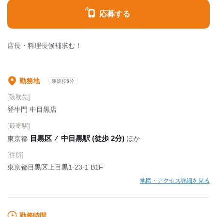
応募する
店長・料理長候補求む！
勤務地
駅徒歩5分
[勤務先]
登牛門 中目黒店
[最寄駅]
目黒区
⁄
中目黒駅 (徒歩 2分)
東京都
ほか
[住所]
東京都目黒区上目黒1-23-1 B1F
地図・アクセス詳細を見る
勤務時間