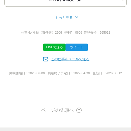
地図・アクセス詳細を見る
もっと見る
応募方法
所在地
応募ボタン
東京都新宿区西新宿７丁目２２‐３３
仕事No.
社員（責任者）2606_登牛門_0608
管理番号：
665019
【Web応募の場合】
24h受付中
LINEで送る
ツイート
応募後メールとSMSにて面接日程のアンケートをお送りします。
事業内容
↓
URLからチャットボットを開く
この仕事をメールで送る
飲食店経営
↓
アンケートにお答えください！
掲載開始日：
2026-06-08
掲載終了予定日：
2027-04-30
更新日：
2026-06-12
【面談について】
■履歴書をご持参ください。
■質問内容
当社を選んでくれた理由など伺います！
ざっくばらんにお話しましょう！
ページの先頭へ
■服装
普段通りの格好で大丈夫です！