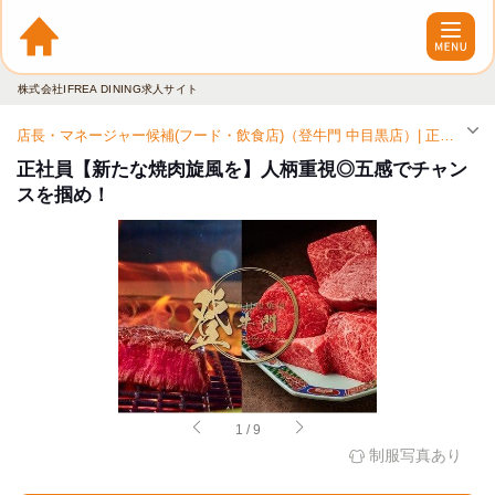
株式会社IFREA DINING求人サイト
店長・マネージャー候補(フード・飲食店)（登牛門 中目黒店）| 正社員求人（中目黒駅）
正社員【新たな焼肉旋風を】人柄重視◎五感でチャン
スを掴め！
1
/
9
制服写真あり