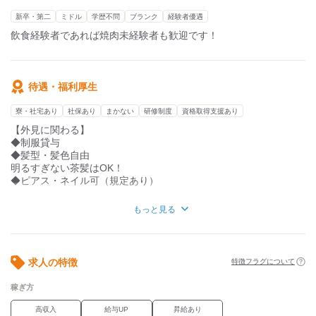
■キッチン業務
今後の新店も踏まえて、将来、お店を背負ってくれるような仲間
・盛り付け、調理全般
を募集中！
新卒・第二
ミドル
学歴不問
ブランク
経験者優遇
・肉の仕込み
飲食経験者であれば焼肉未経験者も歓迎です！
・仕入れ発注業務
・洗い物など
ご経験と能力に合わせて販促や集客施策も一緒に担当してもらい
待遇・福利厚生
ます。
また、グループ店舗で他業態の経験を積むこともでます！
寮・社宅あり
社保あり
まかない
研修制度
資格取得支援あり
【外見に関わる】
◆制服貸与
◆髪型・髪色自由
明るすぎない茶髪はOK！
◆ピアス・ネイル可（規定あり）
【お金に関わる】
もっと見る
◆交通費全額支給
◆昇給あり
★まかない無料！！
求人の特徴
特徴フラグについて
【働き方に関わる】
▼研修制度あり
稼ぎ方
■社宅制度（規定あり）
■資格取得支援
高収入
給与UP
昇給あり