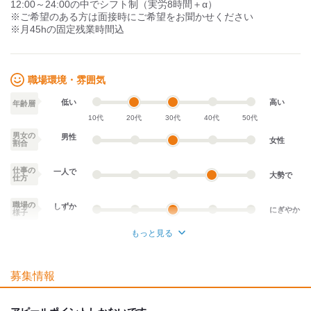
12:00～24:00の中でシフト制（実労8時間＋α）
※ご希望のある方は面接時にご希望をお聞かせください
※月45hの固定残業時間込
職場環境・雰囲気
低い
高い
年齢層
10代
20代
30代
40代
50代
男女の
男性
女性
割合
仕事の
一人で
大勢で
仕方
職場の
しずか
にぎやか
様子
もっと見る
業務外交流少ない
業務外交流多い
募集情報
個性が生かせる
協調性がある
デスクワーク
立ち仕事