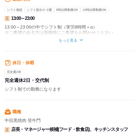
シフト相談
シフト提出/1~2週
9時以降勤務OK
10時以降勤務OK
13:00～23:00
正
13:00～23:00の中でシフト制（実労8時間＋α）
※ご希望のある方は面接時にご希望をお聞かせください
※月45hの固定残業時間込（70,000円～75,000円）
もっと見る
※上記を超えて残業をした場合は、別途残業代をお支払いしま
す。
休日・休暇
完全週2休
完全週休2日・交代制
シフト制での勤務になります
職種
中目黒焼肉 登牛門
店長・マネージャー候補(フード・飲食店)、キッチンスタッフ
正