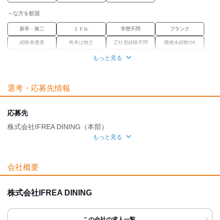
■独立支援制度
■従業員紹介制度
～な方を歓迎
■競合店視察（隔月）
■社内イベント色々☆
新卒・第二
ミドル
学歴不問
ブランク
経験者優遇
将来は独立
正社員経験不問
職種未経験OK
もっと見る
職場環境
駅徒歩5分
禁煙・分煙
選考・応募先情報
魅力的な待遇
交通費有
寮・社宅あり
社保あり
まかない
応募先
研修制度
資格取得支援あり
株式会社IFREA DINING（本部）
もっと見る
自分らしい恰好
面接地
髪自由
髭(ひげ)OK
ネイルOK
ピアスOK
[最寄駅]
会社概要
服装自由
目黒区
⁄
中目黒駅 (徒歩 2分)
東京都
ほか
株式会社IFREA DINING
[住所]
東京都目黒区上目黒1-23-1 B1F
この会社の求人一覧