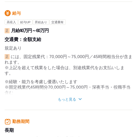
給与
高収入
給与UP
昇給あり
交通費有
月給40万円～60万円
正
交通費：
全額支給
規定あり
には、固定残業代：70,000円～75,000円／45時間相当分が含ま
正
れます。
※上記を超えて残業をした場合は、別途残業代をお支払いしま
す。
※経験・能力を考慮し優遇いたします
※固定残業代45時間分70,000円～75,000円・深夜手当・役職手当
含む
※上記を超えて残業をした場合は、別途残業代をお支払いしま
もっと見る
す。
勤務期間
長期