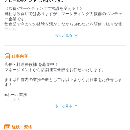
アピールポイントしかないです。
《飲食×マーケティングで常識を変える！》
お客様との対話が
お客様との対話が
少ない
多い
当社は飲食店ではありますが、マーケティング力抜群のベンチャ
ー企業です。
力仕事が少ない
力仕事が多い
飲食業で今までの経験を活かしながらSNSなどを駆使し様々な側
面から
知識・経験不要
知識・経験必要
お客様へアプローチをかけるプロ集団です。
もっと見る
「飲食の道でずっと来たけど、さらにレベルアップしたい！」
そんなあなたへ、飲食ともう一つの武器として
《 採用担当から皆様へメッセージ 》
マーケティンスキルを磨ける会社は非常にレアです。
当店で働いていただくからには、やりがいにあふれた楽しい
仕事内容
空間で働いてほしいと考えています。
《中目黒焼肉 登牛門について》
店長・料理長候補 を募集中！
「将来独立したい」「店舗の中心となって活躍したい」そん
木の温もり感じる落ち着きある空間で、気取らない居心地の良さ
マネージメントから店舗運営全般をお任せいたします。
な夢をお持ちの方は、当店で成長できること間違いなし！
と『“肉汁”と“幸せ”がジュワッと溢れ出す』ここでしか味わえない
今後も新規出店を進めていく予定なので、さまざまなポジシ
大人のための“焼肉の極み”を楽しめる焼肉店。舌への触れ方、厚み
まずは店舗内の業務全般としては以下ようなお仕事をお任せしま
ョンで活躍してください◎
で変わる最適な柔らかさ、温度で変わる味覚の変化、細部まで計
す！
まずはオンラインでのカジュアル面談で、ザックバランにご
算し尽くした徹底したこだわりをお届け♪
相談ください！
■ホール業務
＼本求人のポイント／
・ご案内
・未経験◎飲食で年収500万円も目指せる！
・注文受け
もっと見る
・出店ラッシュの超成長企業でキャリアアップ！
・料理説明（一部テーブル調理あり）
・月8日休み＆高待遇で働きやすさバツグン！
・配膳、片付けなどホール業務全般
・夢を応援★独立支援・資格支援制度あり！
・ドリンク作成、洗い物など
・飲食店だけどマーケティング戦略まで学べる！
経験・資格