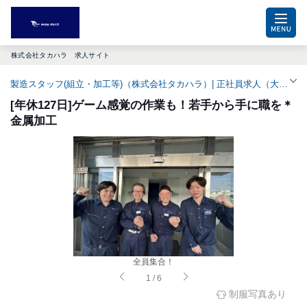
株式会社タカハラ 求人サイト
製造スタッフ(組立・加工等)（株式会社タカハラ）| 正社員求人（大久保駅）
[年休127日]ゲーム感覚の作業も！若手から手に職を＊
金属加工
全員集合！
1
/
6
制服写真あり