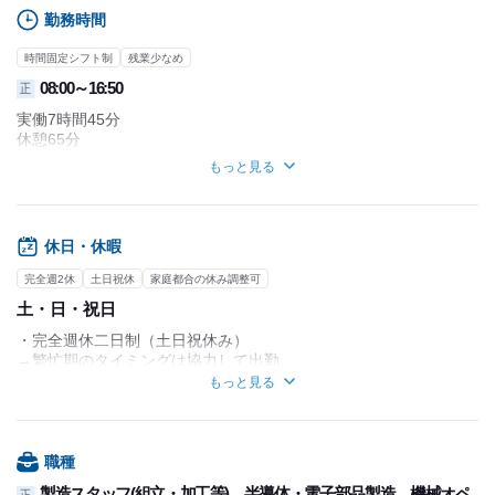
勤務時間
時間固定シフト制
残業少なめ
08:00～16:50
正
実働7時間45分
休憩65分
もっと見る
※残業あり：月平均15時間程度
（ノー残業デーをのぞいた平日1日1時間程度）
ノー残業デー：毎週水曜日と給料日
休日・休暇
完全週2休
土日祝休
家庭都合の休み調整可
土・日・祝日
・完全週休二日制（土日祝休み）
→繁忙期のタイミングは協力して出勤
もっと見る
・年末年始休暇
・GW休暇
・夏季休暇
・有給休暇（有給消化率100％も可能！）
職種
・産休・育休制度
製造スタッフ(組立・加工等)、半導体・電子部品製造、機械オペ
正