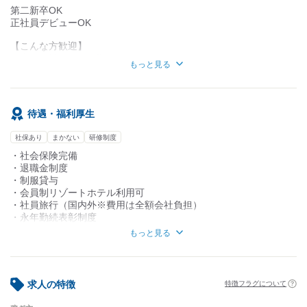
最新設備とエアコン完備で作業環境は抜群！
第二新卒OK
・大手企業との安定した取引で
正社員デビューOK
【ここがポイント！】
業績好調のモノづくりメーカー
・入社後は先輩がマンツーマンで丁寧に指導
【こんな方歓迎】
・1食100円から利用できる
・昇給や賞与の実績も高く将来性も抜群
・素直に学びながら取り組むことができる
お財布に優しい社員食堂を完備
・正社員デビューも大歓迎！
もっと見る
・コツコツと作業ができる
・チームワークを大切にしながら業務を進められる
・休憩中は和気あいあいとして
・新しいことに抵抗なく挑戦する
作業中は集中できるメリハリ環境
待遇・福利厚生
◎旋盤・マシニングセンタの経験、
空調の効いた快適な工場内で
CAMでのプログラミング経験があれば尚可
将来を見据えて長く働けますよ。
社保あり
まかない
研修制度
・社会保険完備
・退職金制度
・制服貸与
・会員制リゾートホテル利用可
・社員旅行（国内外※費用は全額会社負担）
・永年勤続表彰制度
・産休・育休制度
もっと見る
・食堂あり（冷凍食品もあり・100円～）
・食事補助あり
・ウォーターサーバーあり
求人の特徴
特徴フラグについて