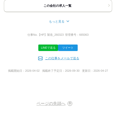
この会社の求人一覧
もっと見る
所在地
京都府久世郡久御山町野村村東１８７‐２
仕事No.
【HP】製造_260323
管理番号：
665063
LINEで送る
ツイート
事業内容
この仕事をメールで送る
製造
掲載開始日：
2026-04-02
掲載終了予定日：
2026-09-30
更新日：
2026-04-27
URL
https://www.takahala.co.jp/
ページの先頭へ