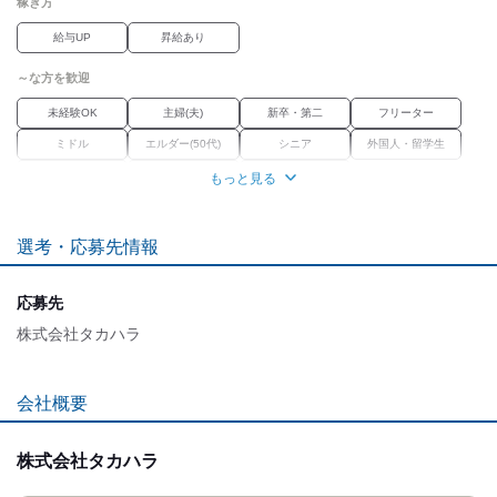
稼ぎ方
給与UP
昇給あり
～な方を歓迎
未経験OK
主婦(夫)
新卒・第二
フリーター
ミドル
エルダー(50代)
シニア
外国人・留学生
学歴不問
Wワーク
経験者優遇
もっと見る
職場環境
選考・応募先情報
車通勤OK
バイク通勤OK
禁煙・分煙
魅力的な待遇
応募先
交通費有
社保あり
まかない
研修制度
株式会社タカハラ
自分らしい恰好
会社概要
髪自由
応募時のメリット
株式会社タカハラ
友達応募