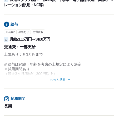
レーション(汎用・NC等)
給与
給与UP
昇給あり
交通費有
月給21.15万円～34.88万円
正
交通費：
一部支給
上限あり：月3万円まで
※給与は経験・年齢を考慮の上規定により決定
※試用期間あり
（最大3ヶ月/時給1,300円以上）
もっと見る
■昇給あり
年1回：昨年度実績平均4.3％
■賞与あり
勤務期間
年2回（7月/10月）：前年度実績4.0ヶ月分
長期
■諸手当
・皆勤手当