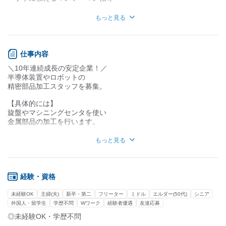
・まずは加工前の準備など
知識・経験不要
知識・経験必要
もっと見る
簡単なサポートからスタート
・飲食業界からの転職者や
正社員デビューの先輩も活躍中
仕事内容
最新設備が揃う快適な環境で
＼10年連続成長の安定企業！／
一生モノの技術が身につきます！
半導体装置やロボットの
精密部品加工スタッフを募集。
■年間休日127日で私生活も充実
￣￣￣￣￣￣￣￣￣￣￣￣￣￣￣
【具体的には】
・土日祝休みに加えてＧＷや
旋盤やマシニングセンタを使い
夏期・年末年始の長期連休あり
金属部品の加工を行います。
・お子さんの学校行事などでも
穴あけから仕上げまでの工程をお任せします！
もっと見る
有給休暇が取りやすい環境です
まずは先輩のサポートなど
・残業削減のための設備投資や
簡単な準備から始め、
増員にも積極的に取り組む社風
着実にスキルを磨けます。
経験・資格
仕事もプライベートも大切に
「この機械操作に挑戦したい」
未経験OK
主婦(夫)
新卒・第二
フリーター
ミドル
エルダー(50代)
シニア
メリハリをつけて働ける職場です！
「この加工をやってみたい」という希望にも
外国人・留学生
学歴不問
Wワーク
経験者優遇
友達応募
柔軟に対応可能です！
◎未経験OK・学歴不問
■10年連続で売上UPの安定企業
￣￣￣￣￣￣￣￣￣￣￣￣￣￣￣