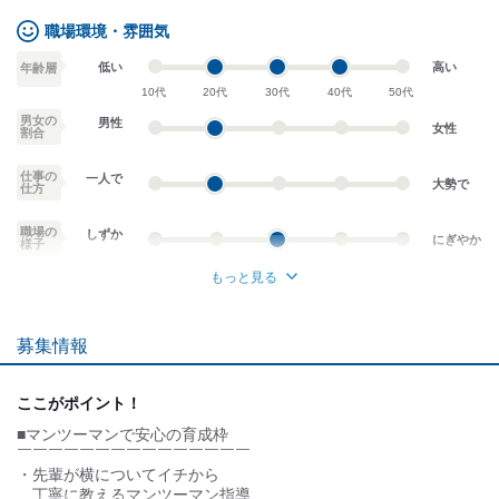
・扶養手当
・勤続手当
職場環境・雰囲気
・出張手当 など
低い
高い
年齢層
10代
20代
30代
40代
50代
【月収例】
◆入社3年目/未経験
男女の
男性
女性
割合
…月給22万円＋賞与＋諸手当
仕事の
◆入社2年目/経験者
一人で
大勢で
仕方
…月給32万円＋賞与＋諸手当
職場の
しずか
【年収例】
にぎやか
様子
(未経験)
もっと見る
年収350万円～450万円
業務外交流少ない
業務外交流多い
(経験者)
募集情報
年収450万円～550万円
個性が生かせる
協調性がある
試用期間：
あり
デスクワーク
立ち仕事
ここがポイント！
時給1,300円〜
■マンツーマンで安心の育成枠
お客様との対話が
お客様との対話が
試用期間3ヶ月/時給:1300円～
少ない
多い
￣￣￣￣￣￣￣￣￣￣￣￣￣￣￣
・先輩が横についてイチから
力仕事が少ない
力仕事が多い
丁寧に教えるマンツーマン指導