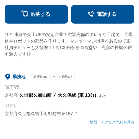
応募する
電話する
10年連続で売上UPの安定企業！空調完備のキレイな工場で、半導
体やロボットの部品を作ります。マンツーマン指導があるので正
社員デビューも大歓迎！1食100円からの食堂や、充実の長期休暇
も魅力です◎
勤務地
車通勤OK
バイク通勤OK
[最寄駅]
久世郡久御山町
⁄
大久保駅 (車 13分)
京都府
ほか
[住所]
京都府久世郡久御山町野村村東187-2
地図・アクセス詳細を見る