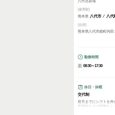
八代北斎場
[最寄駅]
八代市
⁄
八代駅
熊本県
[住所]
熊本県八代市鏡町内田
勤務時間
08:30～17:30
正
休日・休暇
交代制
前月までにシフトを作
希望休などの調整をし