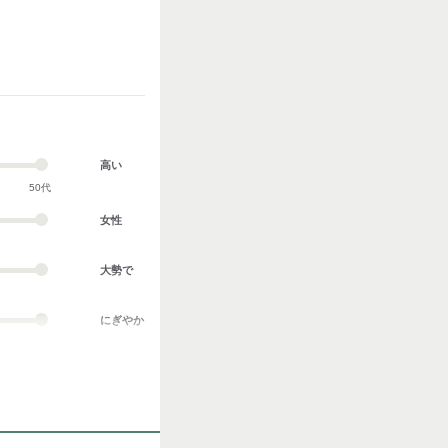
高い
50代
女性
大勢で
にぎやか
業務外交流多い
協調性がある