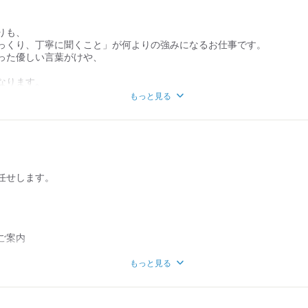
りも、
っくり、丁寧に聞くこと」が何よりの強みになるお仕事です。
った優しい言葉がけや、
、
なります。
もっと見る
わりまでお手伝いし、
ざいました」とお言葉をいただいたり、
をいただけた際には、
できると共に、
れたことに
ます。
任せします。
ご案内
事）の準備や片付け
もっと見る
整備
など