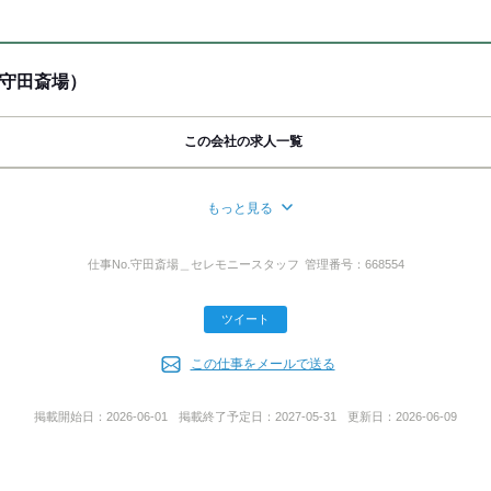
で
 (車 8分)
ほか
守田斎場）
２３０
この会社の求人一覧
もっと見る
-1
仕事No.
守田斎場＿セレモニースタッフ
管理番号：
668554
！
！」と
ツイート
ら
ださい。
この仕事をメールで送る
掲載開始日：
2026-06-01
掲載終了予定日：
2027-05-31
更新日：
2026-06-09
Oを見て｣と
代市
。