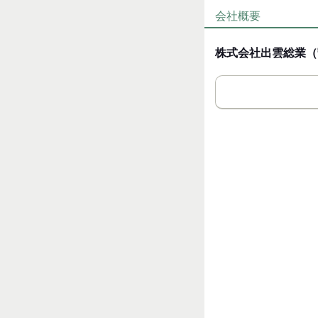
・定年：一律60歳
[最寄駅]
・再雇用制度：65歳ま
会社概要
八代市
⁄
八代駅
熊本県
■職場環境
￣￣￣￣￣￣￣￣
株式会社出雲総業（
[住所]
・子育て支援
熊本県八代市鏡町内田
・受動喫煙対策あり
・屋内禁煙
・屋外喫煙所あり
応募方法
所在地
最後までご覧いただき
熊本県八代市松江町290
ありがとうございます
「ここで働いてみたい
思っていただけました
代表者名
下記の方法でご連絡く
守田芳祐
◆電話の方
￣￣￣￣￣￣
お電話口では
｢バイトル/NEXT/PR
サービス地域
お伝えいただくと
◆守田斎場：熊本県八
取次ぎがスムーズです