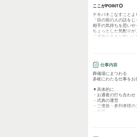
デスクワーク
ここがPOINT◎
テキパキこなすことよ
お客様との対話が
少ない
「目の前の人の話をじ
相手の気持ちを思いや
力仕事が少ない
ちょっとした気配りが
ご遺族の大きな救いに
知識・経験不要
打ち合わせから式の終
最後に「ありがとうご
先輩からお褒めの言葉
本当に良かったと実感
仕事内容
自分自身が直接力にな
葬儀場にまつわる
とてもやりがいを感じ
多岐にわたる仕事をお
▼具体的に...
・お通夜の打ち合わせ
・式典の運営
・ご遺族・参列者様の
・献茶
・通夜振る舞い（お食
・斎場内の清掃・環境
・葬儀後のサポート 