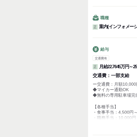
■年間休日:94日
■月7日休み
■夏季休暇・冬季休暇
■リフレッシュ休暇
職種
■アニバーサリー休暇
案内(インフォメー
正
■年次有給休暇
（入社6ヶ月後に10日
給与
交通費有
月給22.7645万円～25
正
交通費：
一部支給
ー交通費：月額10,00
◆マイカー通勤OK
◆無料の専用駐車場完
【各種手当】
・食事手当：4,500円～
・職務手当：10,000円～
・皆勤手当：3,000円
・調整手当：13,500円
・販売手当（インセンテ