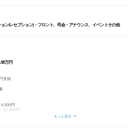
ション/レセプション)・フロント、司会・アナウンス、イベントその他
付与）
.98万円
0円支給
備
4,500円
20,000円
もっと見る
ィブが年間6~8万円）