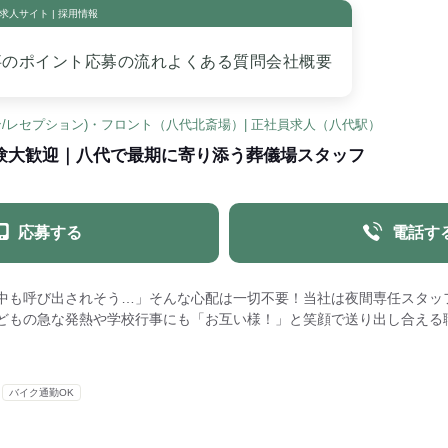
人サイト | 採用情報
事のポイント
応募の流れ
よくある質問
会社概要
/レセプション)・フロント（八代北斎場）| 正社員求人（八代駅）
験大歓迎｜八代で最期に寄り添う葬儀場スタッフ
応募する
電話す
中も呼び出されそう…」そんな心配は一切不要！当社は夜間専任スタッ
どもの急な発熱や学校行事にも「お互い様！」と笑顔で送り出し合える
バイク通勤OK