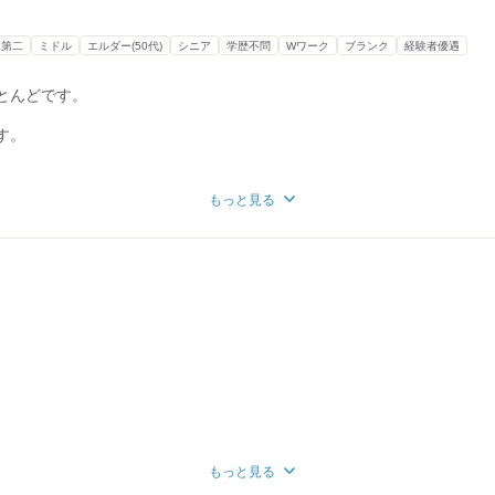
りも、
っくり、丁寧に聞くこと」が
仕事です。
・第二
ミドル
エルダー(50代)
シニア
学歴不問
Wワーク
ブランク
経験者優遇
者が変わる事がない為、
とんどです。
信頼されやすく
事への
す。
。
もっと見る
定可)
・2級資格優遇あり
る人〉
や、
きな方などなど…！
もっと見る