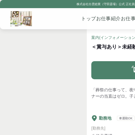
株式会社出雲総業（守田斎場）公式 正社員求
トップ
お仕事紹介
お仕
案内(インフォメーション
＜賞与あり＞未経
「葬祭の仕事って、夜
ナーの当直はゼロ。子
勤務地
車通勤OK
[勤務先]