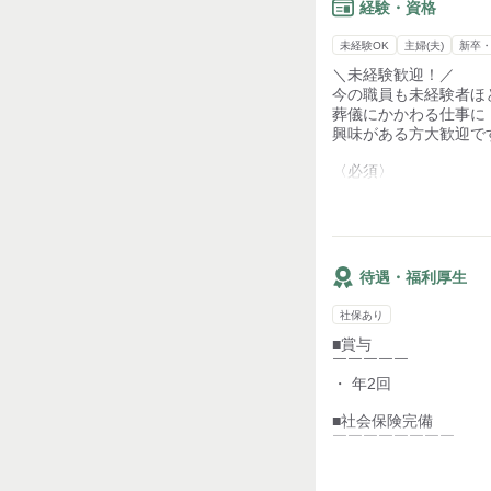
テキパキこなすことよ
経験・資格
「目の前の人の話をじ
何よりの強みになるお
未経験OK
主婦(夫)
新卒
＼未経験歓迎！／
葬儀を終えるまで担当
今の職員も未経験者ほ
ご親族の方にも感謝や
葬儀にかかわる仕事に
担当されるご自身も仕
興味がある方大歓迎で
やりがいを得られます
〈必須〉
・高卒以上
・普通自動車免許(AT限
〈歓迎〉
・ドライバー経験者
待遇・福利厚生
・接客業経験者
・葬儀ディレクター1
社保あり
〈この仕事に向いてい
■賞与
人と話すのが好きな方
￣￣￣￣￣
生活を豊かにしたい、
・ 年2回
人の面倒を見るのが好
■社会保険完備
￣￣￣￣￣￣￣￣
・雇用保険
・労災保険