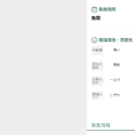
試用期間：
なし
勤務期間
無期
職場環境・雰囲気
低い
年齢層
男女の
男性
割合
仕事の
一人で
仕方
職場の
しずか
様子
業務外交流少ない
募集情報
個性が生かせる