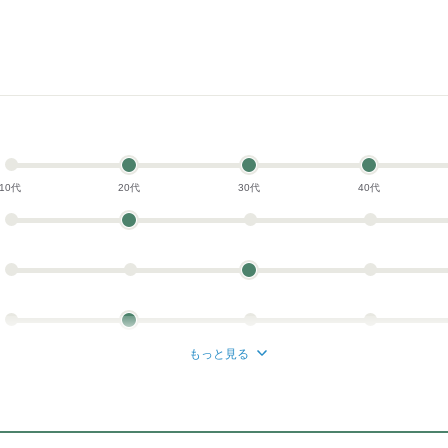
10代
20代
30代
40代
もっと見る