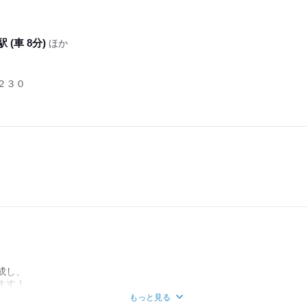
 (車 8分)
ほか
２３０
成し、
ます！
もっと見る