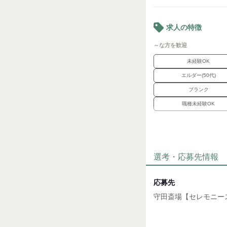
・健康保険
・厚生年金
求人の特徴
■退職金制度
￣￣￣￣￣￣￣￣
～な方を歓迎
・退職金共済加入
・勤続3年以上対象
未経験OK
■各種手当
エルダー(50代)
￣￣￣￣￣￣￣￣
ブランク
・食事手当：4,500円
・職務手当：10,000円～
職種未経験OK
・皆勤手当：3,000円
・調整手当：13,500円
職場環境
・販売手当：年間6万
産休・育休
■通勤サポート
￣￣￣￣￣￣￣￣
選考・応募先情報
魅力的な待遇
・通勤手当支給（月額10
交通費有
・マイカー通勤OK
応募先
・バイク通勤OK
・無料専用駐車場
守田斎場【セレモニー
■定年・再雇用制度
面接地
￣￣￣￣￣￣￣￣￣￣