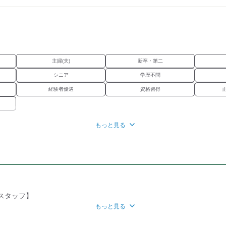
主婦(夫)
新卒・第二
シニア
学歴不問
経験者優遇
資格習得
（一律）
20,000円
もっと見る
～8万円のインセンティブ
車通勤OK
バイク通勤OK
,000円まで）
社保あり
スタッフ】
もっと見る