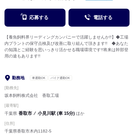
応募する
電話する
【養魚飼料界リーディングカンパニーで活躍しませんか!!】◆工場
内プラントの保守点検及び改善に取り組んで頂きます!! ◆あなた
の知識とご経験を思いっきり活かせる職場環境です!!将来は幹部登
用の途もあります!!
勤務地
車通勤OK
バイク通勤OK
[勤務先]
坂本飼料株式会社 香取工場
[最寄駅]
香取市
⁄
小見川駅 (車 15分)
千葉県
ほか
[住所]
千葉県香取市木内1182‐5