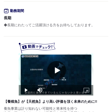
○年収例
※30歳～39歳の平均年収
勤務期間
年収500万円
長期
※年収には個人差があります。
◆長期にわたってご活躍頂ける方をお待ちしております。
試用期間：
あり
月給28万円〜30.5万円
○試用期間３ヵ月あり

　・同待遇

　・雇用形態：正社員
Play
Video
Play
Mute
Picture-
in-
Picture
【養殖魚】が【天然魚】より高い評価を頂く未来のために!!
養魚事業は計り知れない可能性と将来性を持つ