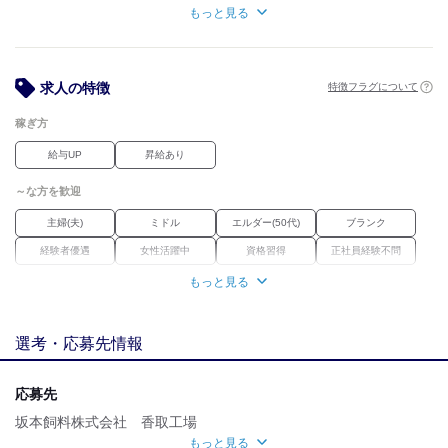
○交通費規定内支給（月18,500円まで：年単位で変動します）
もっと見る
○車通勤可（駐車場完備）
○制服貸与
○各種資格取得支援制度
○各種手当
求人の特徴
特徴フラグについて
※役職手当
※子育手当
稼ぎ方
・18歳までの扶養家族1人あたり5,000円
・対象者3人目からは1人あたり10,000円
給与UP
昇給あり
※シフト勤務手当
※ライフプラン手当
～な方を歓迎
○特別休暇
※慶弔休暇
主婦(夫)
ミドル
エルダー(50代)
ブランク
※産前産後休暇
経験者優遇
女性活躍中
資格習得
正社員経験不問
※育児休暇（実績あり）
※介護休暇
もっと見る
職場環境
※看護休暇（実績あり）
○メンター制度
車通勤OK
バイク通勤OK
禁煙・分煙
○永年勤続表彰
選考・応募先情報
○予防接種補助
魅力的な待遇
○ランドリー設備完備
○受動喫煙防止取り組み：屋内禁煙
交通費有
社保あり
資格取得支援あり
待遇充実
応募先
★おさかな好きが多いので
坂本飼料株式会社 香取工場
釣りやダイビングを
もっと見る