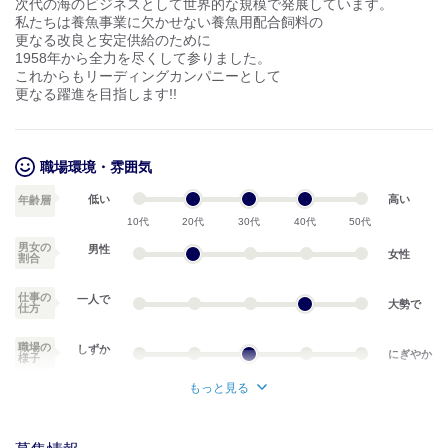
次代の海のビジネスとして世界的な規模で発展しています。
私たちは養魚事業に欠かせない養魚用配合飼料の
更なる改良と安定供給のために
1958年から全力を尽くして参りました。
これからもリーディングカンパニーとして
更なる躍進を目指します!!
職場環境・雰囲気
低い
高い
年齢層
10代
20代
30代
40代
50代
男女の
男性
女性
割合
仕事の
一人で
大勢で
仕方
職場の
しずか
にぎやか
様子
もっと見る
業務外交流少ない
業務外交流多い