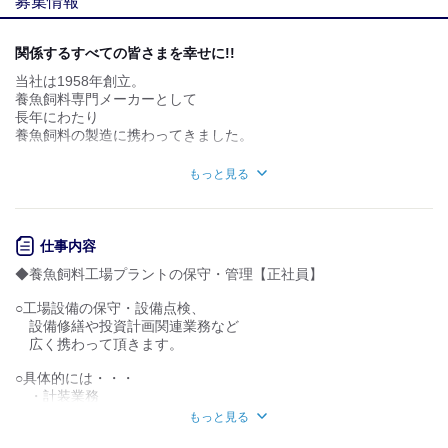
募集情報
個性が生かせる
協調性がある
デスクワーク
立ち仕事
関係するすべての皆さまを幸せに!!
当社は1958年創立。
お客様との対話が
お客様との対話が
少ない
多い
養魚飼料専門メーカーとして
長年にわたり
力仕事が少ない
力仕事が多い
養魚飼料の製造に携わってきました。
「安心で美味しい魚を食卓へ」という理念で
知識・経験不要
知識・経験必要
もっと見る
常に消費者の皆さまを幸せにし、
「安心・安全で健康に良い魚を効率よく生産」
を可能にすることで養魚産業関係者を幸せにすべく、
「社員ひとりひとりの幸福と成長」のため
仕事内容
社内の設備投資や評価制度
◆養魚飼料工場プラントの保守・管理【正社員】
福利厚生の充実や働きやすさ改革などに
努めてきました。
○工場設備の保守・設備点検、
設備修繕や投資計画関連業務など
養魚業界の更なる発展に寄与すべく
広く携わって頂きます。
大学や関係機関との積極的な提携、
新たな製品の開発など、
○具体的には・・・
日進月歩を続けてきております。
・計装業務
・電気設備保守・点検
世界的に注目されている海のビジネスである
もっと見る
・シーケンサー業務
養魚産業を飼料から支えていく。