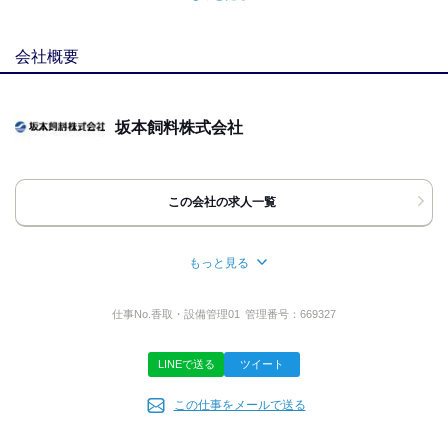
一緒に楽しむ社員が多いです!!
面接地
[最寄駅]
会社概要
香取市
⁄
小見川駅 (車 15分)
千葉県
ほか
[住所]
坂本飼料株式会社
千葉県香取市木内1182‐5
小見川工業団地内
地図・アクセス詳細を見る
この会社の求人一覧
応募方法
もっと見る
最後までお読み頂きありがとうございます。
所在地
【お電話での応募】
千葉県銚子市松岸町3-216-1
仕事No.
香取・設備管理01
管理番号：
669327
『TEL応募』からお電話下さい。
「バイトルを見た！」とお伝えいただくと
LINEで送る
ツイート
スムーズにご案内ができます。
代表者名
この仕事をメールで送る
代表取締役 坂本 浩志
【WEB応募】（24時間いつでも受付中）