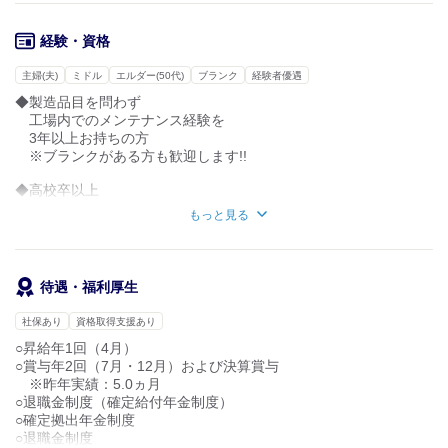
・溶接やベルト・シリンダー・モーター・
明るい未来に向けて関係者全員を幸せにする。
ベアリングの交換
そんな大きな夢を
などの業務があります。
私たちと一緒に歩んでみませんか!!
経験・資格
○最初から全部を把握しなくても大丈夫です。
主婦(夫)
ミドル
エルダー(50代)
ブランク
経験者優遇
あなたが出来る事から無理なく覚えて下さい。
◆製造品目を問わず
経験豊富な先輩社員があなたをきちんとサポートします。
工場内でのメンテナンス経験を
3年以上お持ちの方
※ブランクがある方も歓迎します!!
◆高校卒以上
もっと見る
◆要普通免許（AT限定可：業務使用のため）
○幅広い年齢層の皆さんが活躍しています。
※40代・50代から入社した方もいます。
待遇・福利厚生
○各種資格保持者は優遇いたします。
社保あり
資格取得支援あり
※必要な資格は入社後に取得出来ます。
○昇給年1回（4月）
○定年60歳・再雇用制度65歳まで
○賞与年2回（7月・12月）および決算賞与
※昨年実績：5.0ヵ月
○退職金制度（確定給付年金制度）
○確定拠出年金制度
○退職金制度