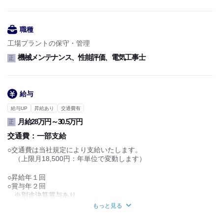
○年間休日120日
○年末年始休暇
○有給休暇
職種
○特別休暇
工場プラントの保守・管理
機械メンテナンス、性能評価、電気工事士
正
給与
給与UP
昇給あり
交通費有
月給28万円～30.5万円
正
交通費：
一部支給
○交通費は当社規定により支給いたします。
（上限月18,500円：年単位で変動します）
○昇給年１回
○賞与年２回
※別途決算賞与あり
※昨年実績5.0ヵ月
もっと見る
※初年度想定年収 420万円～550万円