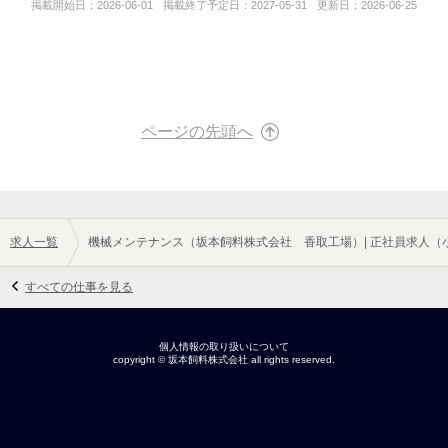
応募後、採用担当より折り返しご連絡させて頂きます。
掲載開始日：
2026-06-01
掲載終了予定日：
2027-05-31
更新日：
2026-06-25
お手数ですが、下記２点の設定の設定と入力をお願いいたしま
サービス地域
す。
・日中ご連絡のつきやすい時間帯と連絡先の記入
【香取工場】
・アドレスのドメイン解除設定
千葉県香取市木内1182‐5
◆面接の際は、履歴書（写真貼付）・職務経歴書をご持参くださ
【愛媛営業所】
い。
愛媛県宇和島市坂下津甲391‐4
ページの先頭へ
◆面接・入社日のご相談を承ります。
【徳島営業所】
※出来るだけ多くの方とお会いしたいと考えております。
徳島県鳴門市撫養町南浜字東浜158‐13
【鹿児島営業所】
鹿児島県鹿児島市鴨池新町5‐6
求人一覧
機械メンテナンス（坂本飼料株式会社 香取工場）| 正社員求人（
担当者
採用担当：池口・佐藤
すべての仕事を見る
事業内容
養魚用配合飼料製造および関連商品の販売
個人情報の取り扱いについて
copyright ©
坂本飼料株式会社
all rights reserved.
URL
https://sakamoto-feeds.co.jp/