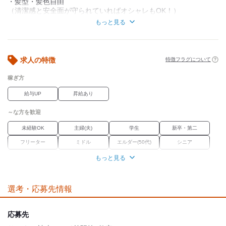
・髪型・髪色自由
（清潔感と安全面が守られていればオシャレもOK！）
・ネイルOK
もっと見る
（子どもたち遊んだりするので長すぎなければOK）
求人の特徴
特徴フラグについて
稼ぎ方
給与UP
昇給あり
～な方を歓迎
未経験OK
主婦(夫)
学生
新卒・第二
フリーター
ミドル
エルダー(50代)
シニア
外国人・留学生
学歴不問
Wワーク
ブランク
もっと見る
経験者優遇
選考・応募先情報
職場環境
オープニング
駅徒歩5分
禁煙・分煙
応募先
魅力的な待遇