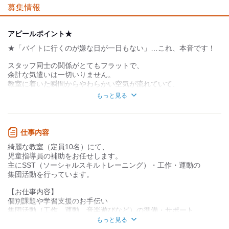
募集情報
アピールポイント★
★「バイトに行くのが嫌な日が一日もない」…これ、本音です！
スタッフ同士の関係がとてもフラットで、
余計な気遣いは一切いりません。
教室に着いた瞬間からやわらかい空気が流れていて、
何気ないことで笑い合える仲間ばかり。
もっと見る
お互いの得意分野を活かしてチームで協力して進める文化なので
仕事を一人で抱え込むこともありません。
この安心感が、驚きの働きやすさに繋がっています！
仕事内容
★シフト相談◎週1日～で家庭や学校と両立◎
綺麗な教室（定員10名）にて、
授業やサークル、家事など、ライフスタイルに合わせた働き方が
児童指導員の補助をお任せします。
可能です。
主にSST（ソーシャルスキルトレーニング）・工作・運動の
しかも完全土日休みなのでプライベートの予定もしっかりキー
集団活動を行っています。
プ。
【お仕事内容】
残業もほぼないため、19時にピタッと退勤して
個別課題や学習支援のお手伝い
仕事後の予定にバッチリ間に合います！
集団活動（工作、運動、音楽遊びなど）の準備・サポート
★あなたの「好き」や「アイデア」が子どもたちの笑顔になる！
送迎業務（社用車使用／AT限定可。運転が不安な方は添乗からで
もっと見る
OK！）