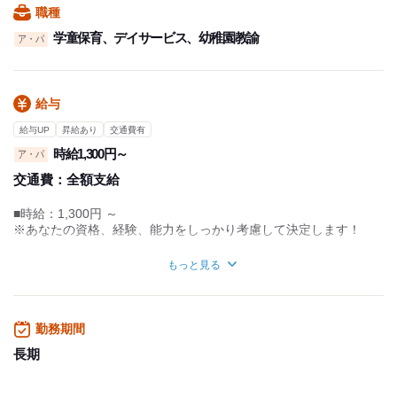
職種
学童保育、デイサービス、幼稚園教諭
ア・パ
給与
給与UP
昇給あり
交通費有
時給1,300円～
ア・パ
交通費：
全額支給
■時給：1,300円 ～
※あなたの資格、経験、能力をしっかり考慮して決定します！
■交通費別途全額支給
もっと見る
■研修中も時給変動なし
試用期間：
なし
勤務期間
長期