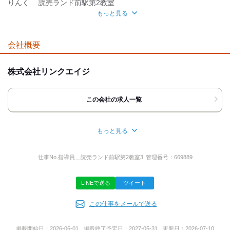
りんく 読売ランド前駅第2教室
もっと見る
交通費有
社保あり
研修制度
面接地
自分らしい恰好
[最寄駅]
会社概要
髪自由
ネイルOK
服装自由
川崎市多摩区
⁄
読売ランド前駅 (徒歩 8分)
神奈川県
株式会社リンクエイジ
[住所]
神奈川県川崎市多摩区西生田3-13-5-1F
この会社の求人一覧
アクセス詳細を見る
もっと見る
応募方法
所在地
最後までご覧いただき
東京都渋谷区道玄坂1丁目19-9 第一暁ビル5F
仕事No.
指導員＿読売ランド前駅第2教室3
管理番号：
669889
ありがとうございます！
「ここで働いてみたい！」と
思っていただけましたら
LINEで送る
ツイート
下記の方法でご連絡ください。
事業内容
◆電話の方
この仕事をメールで送る
児童発達支援
￣￣￣￣￣￣
放課後デイサービス
お電話口では
掲載開始日：
2026-06-01
掲載終了予定日：
2027-05-31
更新日：
2026-07-10