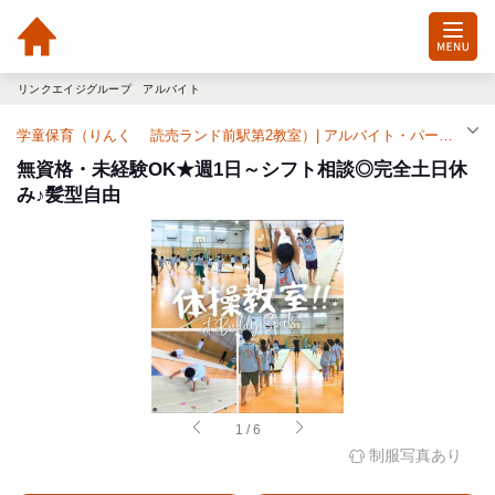
リンクエイジグループ アルバイト
学童保育（りんく 読売ランド前駅第2教室）| アルバイト・パート求人（読売ランド前駅）
無資格・未経験OK★週1日～シフト相談◎完全土日休
み♪髪型自由
1
/
6
制服写真あり