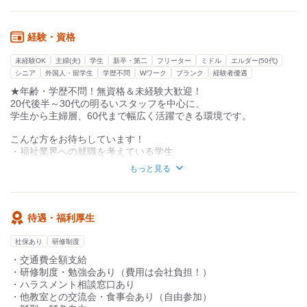
音楽や工作、お喋りなど、あなたの個性が最高の武器になりま
簡単な事務作業の補助
す。
「こんなプログラムやってみたい！」と提案すると
★未経験でも安心のサポート体制！
経験・資格
周りのスタッフが「いいね！やってみよう！」と
近くに姉妹教室があり、研修制度（動画研修など）も充実してい
前向きに受け入れる柔軟な風土です。
ます。
未経験OK
主婦(夫)
学生
新卒・第二
フリーター
ミドル
エルダー(50代)
無資格・未経験から始めても
最初は先輩がとなりについてイチから丁寧にお教えするので、
シニア
外国人・留学生
学歴不問
Wワーク
ブランク
経験者優遇
子どもたちの「できた！」の瞬間にたくさん立ち会える、
業界が初めての方や、これから専門知識を学びたい学生さんも安
★年齢・学歴不問！無資格＆未経験大歓迎！
やりがい満点のお仕事です！
心してスタートできますよ
20代後半～30代の明るいスタッフを中心に、
学生から主婦層、60代まで幅広く活躍できる環境です。
こんな方をお待ちしています！
・福祉業界への就職を考えている学生
・子育てや家事と両立して、柔軟に働きたい方
もっと見る
・子どもの成長を一緒に楽しみ、前向きな方
歓迎の資格（時給優遇あり！）
・児童指導員任用資格
待遇・福利厚生
・保育士
・教員免許
社保あり
研修制度
・社会福祉士
・交通費全額支給
・精神保健福祉士
・研修制度・勉強会あり（費用は会社負担！）
・ハラスメント相談窓口あり
・他教室との交流会・食事会あり（自由参加）