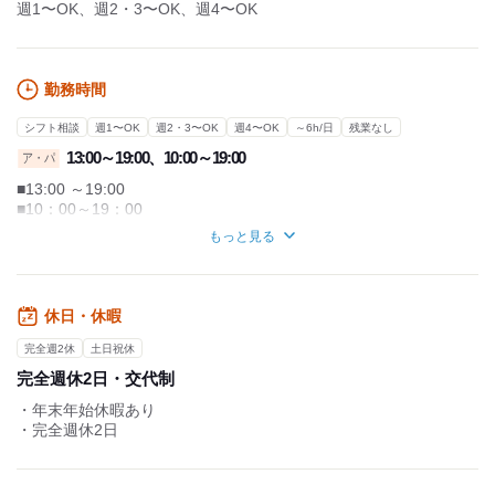
週1〜OK、週2・3〜OK、週4〜OK
勤務時間
シフト相談
週1〜OK
週2・3〜OK
週4〜OK
～6h/日
残業なし
13:00～19:00、10:00～19:00
ア・パ
■13:00 ～19:00
■10：00～19：00
（残業ほぼなし）
もっと見る
※小学校休み期間などは変動あり
■週1日～勤務OK！
曜日などはお気軽にご相談ください。
休日・休暇
■休憩は法定通り
完全週2休
土日祝休
（6時間以上の勤務で45分）
完全週休2日・交代制
・年末年始休暇あり
・完全週休2日