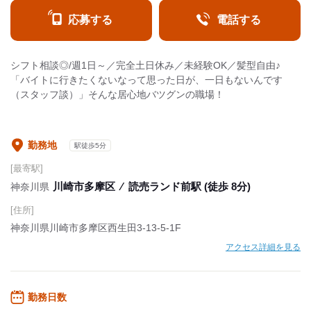
応募する
電話する
シフト相談◎/週1日～／完全土日休み／未経験OK／髪型自由♪
「バイトに行きたくないなって思った日が、一日もないんです
（スタッフ談）」そんな居心地バツグンの職場！
勤務地
駅徒歩5分
[最寄駅]
川崎市多摩区
⁄
読売ランド前駅 (徒歩 8分)
神奈川県
[住所]
神奈川県川崎市多摩区西生田3-13-5-1F
アクセス詳細を見る
勤務日数