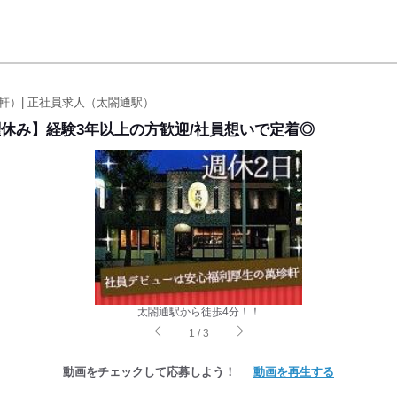
軒）| 正社員求人（太閤通駅）
曜休み】経験3年以上の方歓迎/社員想いで定着◎
太閤通駅から徒歩4分！！
1
/
3
動画をチェックして応募しよう！
動画を再生する