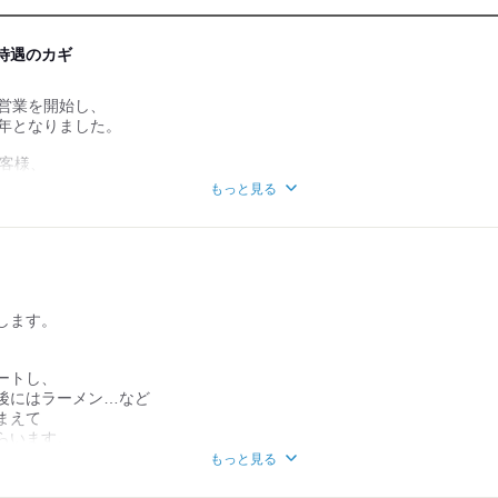
待遇のカギ
で営業を開始し、
5年となりました。
お客様、
もっと見る
ます。
と
で幅広く活躍中！
形態です。
ほど。
20年、
すが、
務された方も…！
営基盤を目指して
します。
けて頂いています。
ます。
ートし、
後にはラーメン…など
って
メージ、、、』
まえて
な、、、』
らいます。
付き物ですよね。
！
もっと見る
楽しみにしております。
はありません。