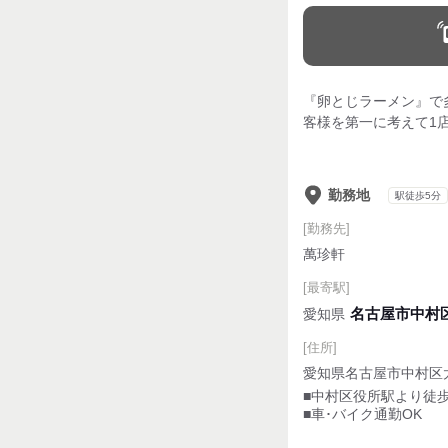
『卵とじラーメン』で
客様を第一に考えて1
勤務地
駅徒歩5分
[勤務先]
萬珍軒
[最寄駅]
名古屋市中村
愛知県
[住所]
愛知県名古屋市中村区
■中村区役所駅より徒
■車･バイク通勤OK