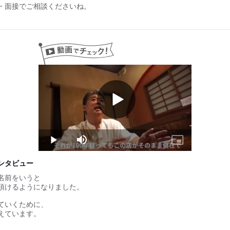
・面接でご相談くださいね。
◎前職：電気工
+ 賞与28万円×2回
◎前職：飲食見習い
+ 賞与30万円×2回
Play
Video
Play
Mute
Picture-
in-
Picture
ンタビュー
名前をいうと
頂けるようになりました。
ていくために、
えています。