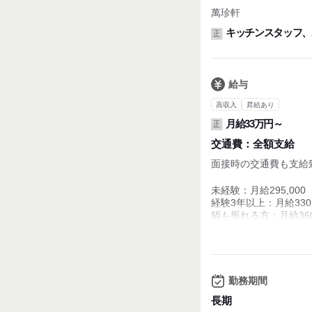
皆で無料の美味しい
■有給休暇
萬珍軒
まかないを食べていま
キッチンスタッフ、
正
休憩は20時半～23時
30分ずつ数名で交代
給与
高収入
昇給あり
月給33万円～
正
交通費：
全額支給
面接時の交通費も支給
未経験：月給295,000
経験3年以上：月給330,
鍋も振れる方：月給360,
料理長候補：月給380,00
■賞与年2回・随時昇給
---
【実際の年収例】
勤務期間
※コロナ禍でも業績安
2年目でも年収450
長期