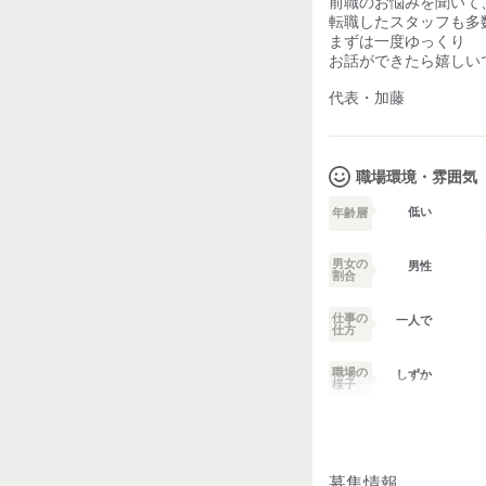
前職のお悩みを聞いて
転職したスタッフも多
まずは一度ゆっくり
お話ができたら嬉しい
代表・加藤
職場環境・雰囲気
低い
年齢層
男女の
男性
割合
仕事の
一人で
仕方
職場の
しずか
様子
業務外交流少ない
募集情報