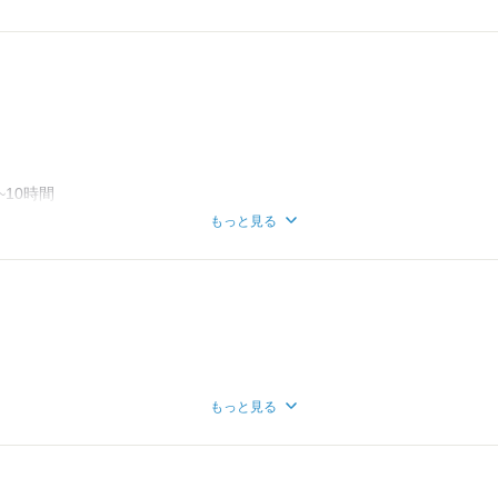
~10時間
あたり約160~200時間
もっと見る
ト制≫
休み
もっと見る
望日があり
り