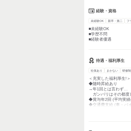
待遇は従業員への感謝
最終的には副店長、
それができる理由は、
店長とキャリアアップ
経験・資格
店舗外収入×自前の土
強みがあるためです。
人気の卵とじラーメン
未経験OK
新卒・第二
フ
様々な本格中華を学ん
■未経験OK
コンビニとのコラボ商
■学歴不問
自前の店舗・駐車場に
■経験者優遇
利益率に繋がっており
■安定した経営基盤
コロナや卵の価格高騰
待遇・福利厚生
様々な環境変化があり
既にコロナ前の売上を
社保あり
まかない
研修制
＜充実した福利厚生!＞
飲食業が影響を受けや
◆随時昇給あり
安定して営業し、
→年1回とは言わず…
元に戻る経営基盤の強
ガンバリはその都度
◆賞与年2回 (平均実績
安心してお越しくださ
◆交通費支給 (車・バ
◆各種社会保険完備
（雇用・労災・健康・
◆役職手当
◆家族手当
◆残業手当