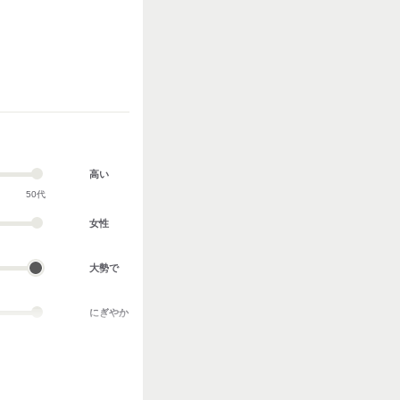
高い
50代
女性
大勢で
にぎやか
業務外交流多い