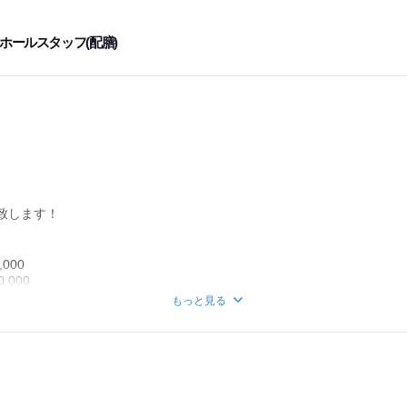
す。
ホールスタッフ(配膳)
半の間に
してとっています。
致します！
000
000
0~420,000
もっと見る
あり
定、一度も減給していません。
万円以上の社員も活躍中です！