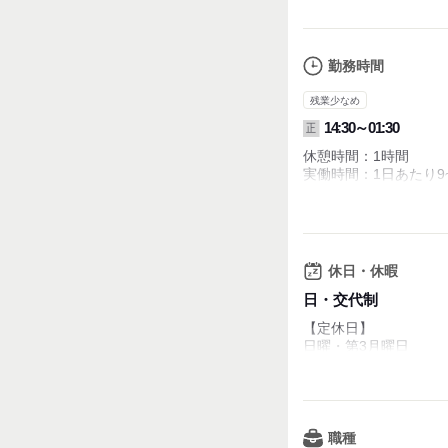
勤務時間
残業少なめ
14:30～01:30
正
休憩時間：1時間
実働時間：1日あたり9
平均所定労働時間：1か月
※休憩1時間・食事2回
休日・休暇
【営業時間】
平日…17:00～1:00
日・交代制
週末…17:00～1:30
【定休日】
≪無理なく働けるシフ
日曜・第3月曜日
◆毎週日曜・第3月曜
■週休2日制
◆上記の他、月1日希
→シフト制／月6～8日
連休も取得可能です
■夏季･年末年始休暇あ
社長も含め、
→共に5日間のお休み
職種