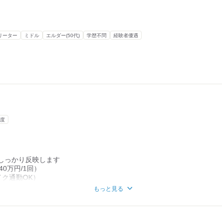
の形です、
していけます。
地 という
をはじめ。
リーター
ミドル
エルダー(50代)
学歴不問
経験者優遇
でいただけます。
品やオンライン販売での収益、
より固定費がかからないことが
ます。
など
ましたが、
超えております。
度
すい中でも
さがございます。
しっかり反映します
40万円/1回）
いね。
イク通勤OK）
もっと見る
厚生年金）