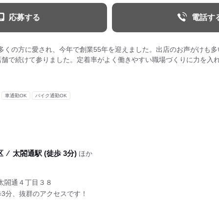
応募する
電話す
多くの方に愛され、今年で創業55年を迎えました。出店のお声がけも多
店舗で続けて参りました。定着率がよく働きやすい職場づくりに力を入
車通勤OK
バイク通勤OK
区
⁄
太閤通駅 (徒歩 3分)
ほか
太閤通４丁目３８
歩3分、抜群のアクセスです！