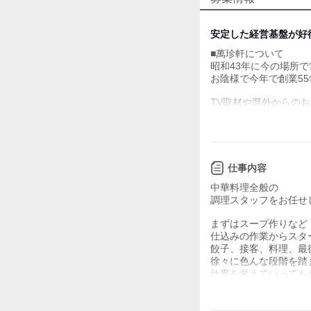
個性が生かせる
デスクワーク
安定した経営基盤が好
■萬珍軒について
お客様との対話が
少ない
昭和43年に今の場所
お陰様で今年で創業5
力仕事が少ない
TV取材や県外からの
リピーターも多く
知識・経験不要
ご愛顧いただいており
夜のみ営業×日曜休み
社員は27～62歳ま
飲食店には珍しい営業
勤続年数は3～15年
仕事内容
引退をしても10年、
定着率の良さは自慢で
中華料理全般の
最長で30年以上勤
より良い職場環境、経
調理スタッフをお任せ
おかげさまで長く続
採用活動を行っており
まずはスープ作りなど
社長も現場に立ち、
仕込みの作業からスタ
料理・接客の仕事も
■好待遇のワケ
餃子、接客、料理、最
スタッフと一丸とな
『激務でブラックなイ
徐々に色んな段階を踏
はたらいています。
『安定した仕事なのか
仕事を覚えていっても
飲食業にそんな懸念は
見学や体験も大歓迎
同じ持ち場をずっと
お会いできることを
ご安心ください。
離れずに…ということ