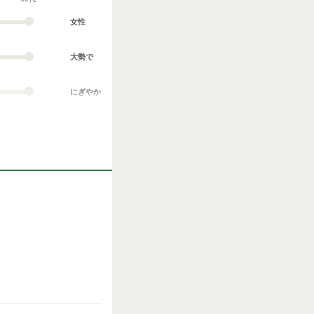
女性
大勢で
にぎやか
業務外交流多い
協調性がある
立ち仕事
お客様との対話が
多い
力仕事が多い
知識・経験必要