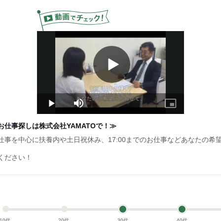
Play
Video
Play
Mute
Picture-
in-
Picture
仕事探しは株式会社YAMATOで！≫
仕事を中心に扶養内や土日祝休み、17:00までのお仕事などあなたの希
ください！
10代
20代
30代
40代