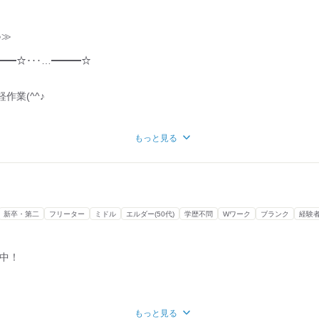
立地
ますよ♪
♪≫
^♪
━━☆･‥…━━━☆
理なく働ける！
作業(^^♪
だあります！
・福利厚生」に注目☆／
ット
もっと見る
タッフさんを
れがないかをチェック
！
出来上がった製品の検品
りの方、
たいという方
ので、すぐに慣れていただけます(^^♪
新卒・第二
フリーター
ミドル
エルダー(50代)
学歴不問
Wワーク
ブランク
経験
ください！
タッフさんも多数！
す。
＞
務中！
躍中！
に聞いてくださいね。
けるのが嬉しい★
りますので、早めにご応募ください。
もっと見る