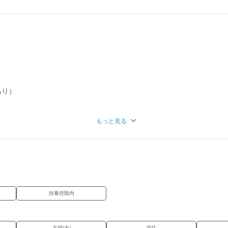
━━☆･‥…━━━☆
迎です♪／
り
あり）
いな」
もっと見る
十分です！
ください☆
扶養控除内
主婦(夫)
学生