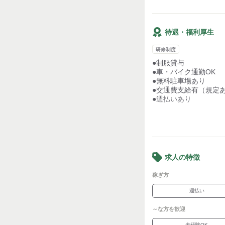
･‥…━━━☆･‥…━
＼友達同士の応募も歓
※65歳～雇止め制度あ
待遇・福利厚生
研修制度
●制服貸与
●車・バイク通勤OK
●無料駐車場あり
●交通費支給有（規定
●週払いあり
「ちょっとやってみた
「気になるなぁ」
そんな興味がわいたら
まずはお気軽にご連絡
求人の特徴
積極採用中!!
稼ぎ方
週払い
～な方を歓迎
未経験OK