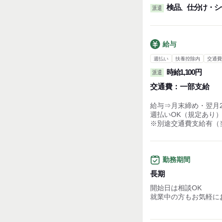
検品、仕分け・シ
派遣
給与
週払い
扶養控除内
交通費
時給1,100円
派遣
交通費：
一部支給
給与⇒月末締め・翌月
週払いOK（規定あり
※別途交通費支給有（
勤務期間
長期
開始日は相談OK
就業中の方もお気軽に