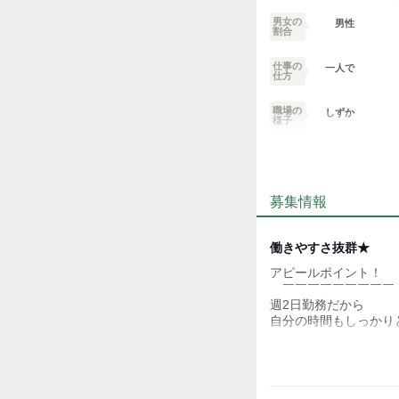
男女の
男性
割合
仕事の
一人で
仕方
職場の
しずか
様子
業務外交流少ない
募集情報
個性が生かせる
デスクワーク
働きやすさ抜群★
アピールポイント！
お客様との対話が
少ない
￣￣￣￣￣￣￣￣￣
週2日勤務だから
力仕事が少ない
自分の時間もしっかり
●嬉しい時給1100円◎
知識・経験不要
●フリーターさん×主