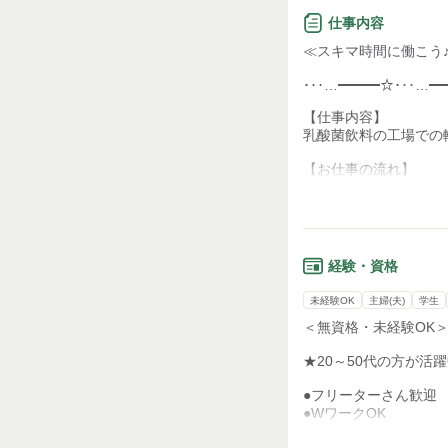
●駅から徒歩10分の好
仕事内容
もちろん車通勤もでき
≪スキマ時間に働こう
●Wワークをしたい方(^
･‥…━━━☆･‥…━
●短時間のお仕事☆無
【仕事内容】
乳酸菌飲料の工場での軽
嬉しい待遇はまだま
【お仕事の流れ】
＼ページ下部の「待遇
回収した瓶を機械にセ
↓
何より当社は働くス
洗浄された瓶に傷や汚
第一に考えています
↓
レーンにセットして、
経験・資格
今の職場環境にお困
話だけでも聞いてみ
作業自体はとても簡単な
未経験OK
主婦(夫)
学生
ぜひお気軽にご応募
工場作業が初めてのス
未経験から始められま
＜無資格・未経験OK
当社スタッフさんも勤
★20～50代の方が活
わからないことは気軽
●フリーターさん歓迎
時短なので無理なく働
●WワークOK
決まり次第、終了とな
●主婦（夫）さん