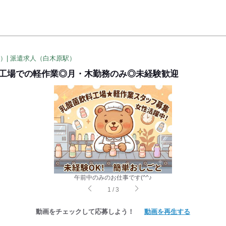
O）| 派遣求人（白木原駅）
料工場での軽作業◎月・木勤務のみ◎未経験歓迎
午前中のみのお仕事です(^^♪
1
/
3
動画をチェックして応募しよう！
動画を再生する