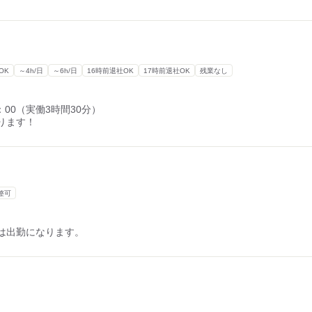
OK
～4h/日
～6h/日
16時前退社OK
17時前退社OK
残業なし
：00（実働3時間30分）
ります！
整可
は出勤になります。