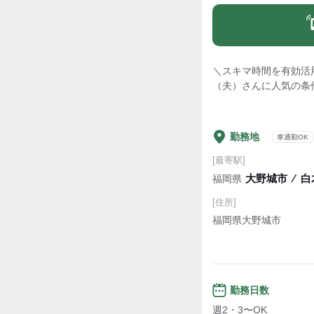
＼スキマ時間を有効活用
（夫）さんに人気の条
勤務地
車通勤OK
[最寄駅]
大野城市
⁄
白
福岡県
[住所]
福岡県大野城市
勤務日数
週2・3〜OK