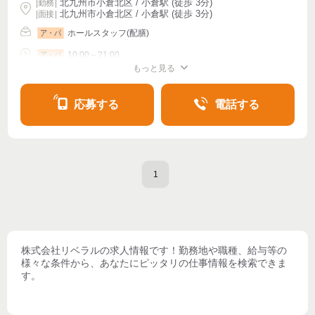
北九州市小倉北区 / 小倉駅 (徒歩 3分)
|
勤務
|
北九州市小倉北区 / 小倉駅 (徒歩 3分)
| 面接 |
ホールスタッフ(配膳)
ア・パ
10:00～21:00
ア・パ
もっと見る
シフト相談
週1〜OK
週2・3〜OK
週4〜OK
応募する
電話する
1
株式会社リベラル
の求人情報です！勤務地や職種、給与等の
様々な条件から、あなたにピッタリの仕事情報を検索できま
す。