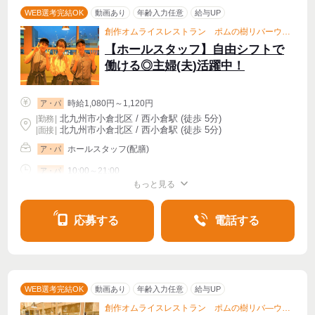
WEB選考完結OK
動画あり
年齢入力任意
給与UP
創作オムライスレストラン ポムの樹リバーウォ―ク北九州店
【ホールスタッフ】自由シフトで
働ける◎主婦(夫)活躍中！
時給1,080円～1,120円
ア・パ
北九州市小倉北区 / 西小倉駅 (徒歩 5分)
|
勤務
|
北九州市小倉北区 / 西小倉駅 (徒歩 5分)
| 面接 |
ホールスタッフ(配膳)
ア・パ
10:00～21:00
ア・パ
もっと見る
シフト相談
週1〜OK
週2・3〜OK
週4〜OK
応募する
電話する
WEB選考完結OK
動画あり
年齢入力任意
給与UP
創作オムライスレストラン ポムの樹リバ―ウォ―ク北九州店