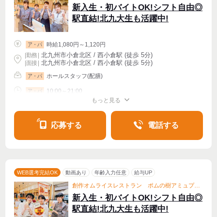
新入生・初バイトOK!シフト自由◎
駅直結!北九大生も活躍中!
時給1,080円～1,120円
ア・パ
北九州市小倉北区 / 西小倉駅 (徒歩 5分)
|
勤務
|
北九州市小倉北区 / 西小倉駅 (徒歩 5分)
| 面接 |
ホールスタッフ(配膳)
ア・パ
10:00～21:00
ア・パ
もっと見る
シフト相談
週1〜OK
週2・3〜OK
週4〜OK
応募する
電話する
WEB選考完結OK
動画あり
年齢入力任意
給与UP
創作オムライスレストラン ポムの樹アミュプラザ小倉店
新入生・初バイトOK!シフト自由◎
駅直結!北九大生も活躍中!