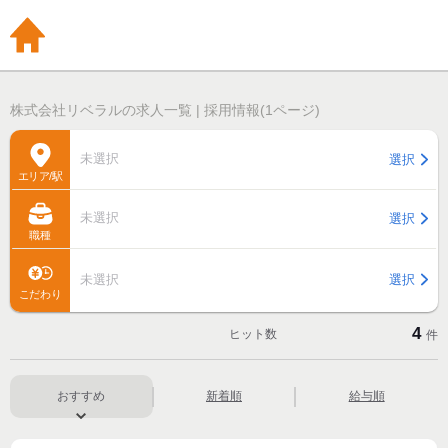
株式会社リベラルの求人一覧 | 採用情報(1ページ)
未選択
選択
エリア/駅
未選択
選択
職種
未選択
選択
こだわり
4
ヒット数
件
おすすめ
新着順
給与順