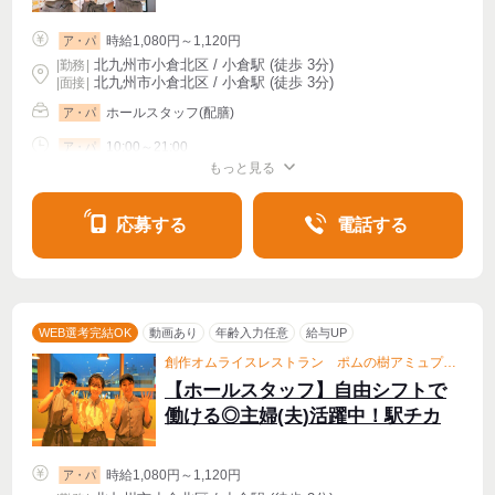
時給1,080円～1,120円
ア・パ
北九州市小倉北区 / 小倉駅 (徒歩 3分)
|
勤務
|
北九州市小倉北区 / 小倉駅 (徒歩 3分)
| 面接 |
ホールスタッフ(配膳)
ア・パ
10:00～21:00
ア・パ
もっと見る
シフト相談
週1〜OK
週2・3〜OK
週4〜OK
応募する
電話する
WEB選考完結OK
動画あり
年齢入力任意
給与UP
創作オムライスレストラン ポムの樹アミュプラザ小倉店
【ホールスタッフ】自由シフトで
働ける◎主婦(夫)活躍中！駅チカ
時給1,080円～1,120円
ア・パ