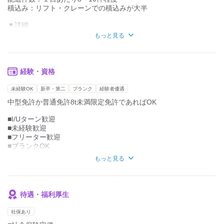
積込み：リフト・クレーンでの積込みが大半
≪社長さんにインタビュー≫
▼詳細
「従業員に自由で働きやすい」
高槻の弊社倉庫にて
ってよく言われるんです。
もっと見る
朝5時～積み込み開始し、
自由さを意識的に大切にしていたつもりはなかったのですが
荷物はアルミ建材でほぼ固定ルートにて、
（笑）
配送していただきます。
【仕事さえできてれば自由でいい】と思ってます。
商品の検品もバーコードでチェックするため、
経験・資格
髪色髪型もなんでも、ピアス髭ネイルもOK。
間違うことなどは少なく簡単です！
未経験OK
新卒・第二
ブランク
経験者優遇
トラックも1人1車制なので、
配達先は1日8～10件程度で
中型免許か普通免許8t未満限定免許であればOK
車内に少し装飾をしてる人もいますね。
ほとんど定時の14時には完了します。
再配達等でスケジュールが崩れることはありません。
■I/Uターン歓迎
休みも最近増やして、給料も上げました。
■未経験歓迎
希望休と有給休暇は事前に伝えてもらえれば、
■フリーター歓迎
休めるように仕事を組んでます。
■ブランクOK
■年齢不問
働きやすいように制度は整えてますので、
もっと見る
良い方に来てもらいたいですね。
ドライバーデビューさんを応援しているので、
全くの未経験でも大丈夫です！
待遇・福利厚生
慣れてきて、もっと稼ぎたい！という人は
より大型のトラック、長距離へ変更できます。
社保あり
トラックは一人一台なので、