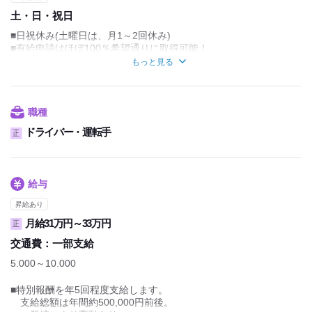
土・日・祝日
■日祝休み(土曜日は、月1～2回休み)
■有給申請はほぼ100％希望通りに取得可能！
■大型連休あり(年末年始・GW・夏季休暇等)
もっと見る
2025年度 夏季休暇8/10～8/17(８日間)
2025年度 年末年始休暇12/28～1/4(８日間)
職種
ドライバー・運転手
正
給与
昇給あり
月給31万円～33万円
正
交通費：
一部支給
5.000～10.000
■特別報酬を年5回程度支給します。
支給総額は年間約500,000円前後。