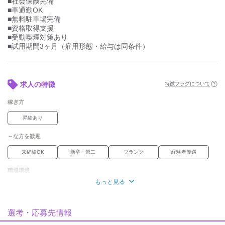
■社会保険完備
慣れたトラックで安心して業務に集中できます！
■車通勤OK
興味のある方、ご応募お待ちしております。
■無料駐車場完備
■資格取得支援
■受動喫煙対策あり
■試用期間3ヶ月（雇用形態・給与は同条件）
求人の特徴
特徴フラグについて
稼ぎ方
昇給あり
～な方を歓迎
未経験OK
新卒・第二
ブランク
経験者優遇
職場環境
もっと見る
車通勤OK
魅力的な待遇
選考・応募先情報
社保あり