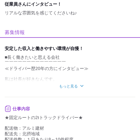
Picture
従業員さんにインタビュー！
リアルな雰囲気を感じてくださいね♪
募集情報
安定した収入と働きやすい環境が自慢！
■長く働きたいと思える会社
￣￣￣￣￣￣￣￣￣￣￣￣￣￣
≪ドライバー歴20年の方にインタビュー≫
私は社長が好きなんです。
社長は社長やけど、
もっと見る
なんか友達感覚があるというか。
プライベートのことも相談しやすいんですよね。
トラック乗れば1人なので、
仕事内容
外に出たら自由に仕事ができます！
★固定ルートの2tトラックドライバー★
最近は休みも増えましたし、
頑張りに応じてお給料も増えていく点が魅力です。
配送物：アルミ建材
配送先：北摂地域
■社長さんの思い
配送件数：１日あたり8～10件程度
￣￣￣￣￣￣￣￣￣