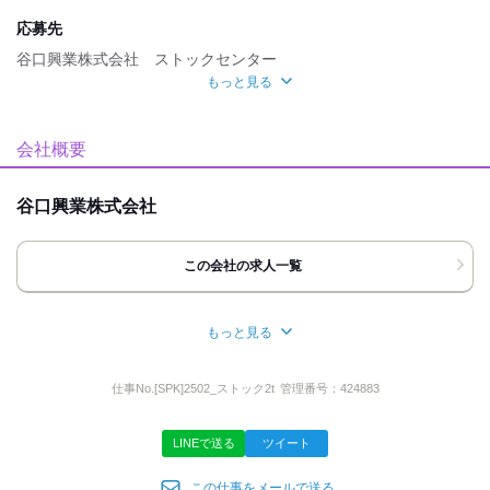
応募先
谷口興業株式会社 ストックセンター
もっと見る
応募方法
最後までお読みいただきありがとうございます。
会社概要
【WEB でのご応募】
カンタンWEB 応募24h 受付中！
谷口興業株式会社
折り返し、
採用担当者より面接についてご連絡いたします。
この会社の求人一覧
【電話でのご応募】
お気軽に採用担当までご連絡ください。
その際「バイトルを見て」と
お伝えいただけるとスムーズです。
もっと見る
所在地
【面接について】
◇自動返信チャットボットで
大阪府高槻市西面中１丁目１２―１
仕事No.
[SPK]2502_ストック2t
管理番号：
424883
面接日の設定をやり取りすることができます。
◇面接の際は履歴書(写真貼付)をご持参ください。
◇もし面接日の都合が悪くなった際は、
LINEで送る
ツイート
代表者名
事前にご連絡をお願いいたします。
この仕事をメールで送る