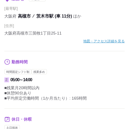
[最寄駅]
高槻市
⁄
茨木市駅 (車 11分)
大阪府
ほか
[住所]
大阪府高槻市三箇牧1丁目25-11
地図・アクセス詳細を見る
勤務時間
時間固定シフト制
残業多め
05:00～14:00
正
■残業月20時間以内
■休憩90分あり
■平均所定労働時間（1か月当たり）: 165時間
休日・休暇
土日祝休