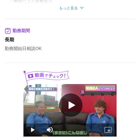
・業績により変動あり
・勤続１年以上の方が対象
もっと見る
・無事故等の条件あり
皆勤手当あり
無事故手当あり
勤務期間
試用期間3ヶ月（雇用形態・給与は同条件）
長期
試用期間：
あり
勤務開始日相談OK
月給31万円〜33万円
試用期間1ヶ月/同待遇
Play
Video
Play
Mute
Picture-
in-