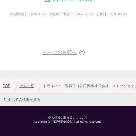
谷口 稔
掲載開始日：
2026-03-23
掲載終了予定日：
2027-02-28
更新日：
2026-05-28
事業内容
運送業
URL
ページの先頭へ
http://www.gorira.co.jp/
TOP
求人一覧
ドライバー・運転手（谷口興業株式会社 ストックセンタ
すべての仕事を見る
個人情報の取り扱いについて
copyright ©
谷口興業株式会社
all rights reserved.