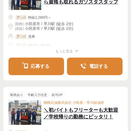
ら資格も取れるガソスタスタッフ
時給1,280円～
ア・パ
小田原市 / 早川駅 (徒歩 2分)
|
勤務
|
小田原市 / 早川駅 (徒歩 2分)
| 面接 |
洗車
ア・パ
06:00～20:00
ア・パ
もっと見る
シフト相談
週2・3〜OK
応募する
電話する
動画あり
年齢入力任意
給与UP
相模石油株式会社 小田原・早川給油所
＼初バイトもフリーターも大歓迎
／学校帰りの勤務にピッタリ！