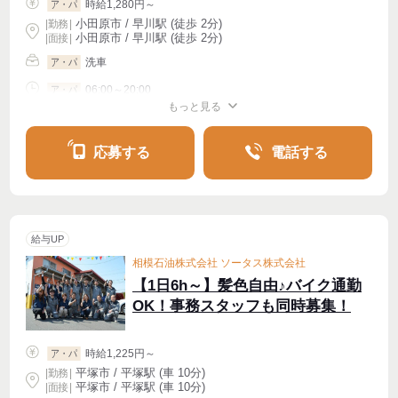
時給1,280円～
ア・パ
小田原市 / 早川駅 (徒歩 2分)
|
勤務
|
小田原市 / 早川駅 (徒歩 2分)
| 面接 |
洗車
ア・パ
06:00～20:00
ア・パ
もっと見る
シフト相談
週2・3〜OK
応募する
電話する
給与UP
相模石油株式会社 ソータス株式会社
【1日6h～】髪色自由♪バイク通勤
OK！事務スタッフも同時募集！
時給1,225円～
ア・パ
平塚市 / 平塚駅 (車 10分)
|
勤務
|
平塚市 / 平塚駅 (車 10分)
| 面接 |