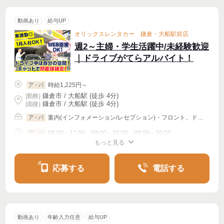
動画あり
給与UP
オリックスレンタカー 鎌倉・大船駅前店
週2～主婦・学生活躍中/未経験歓迎
｜ドライブがてらアルバイト！
時給1,225円～
ア・パ
鎌倉市 / 大船駅 (徒歩 4分)
|
勤務
|
鎌倉市 / 大船駅 (徒歩 4分)
| 面接 |
案内(インフォメーション/レセプション)・フロント、ドライバー・運転手、洗車
ア・パ
08:00～17:00、09:00～20:00、08:00～20:00
ア・パ
もっと見る
シフト相談
週2・3〜OK
週4〜OK
応募する
電話する
動画あり
年齢入力任意
給与UP