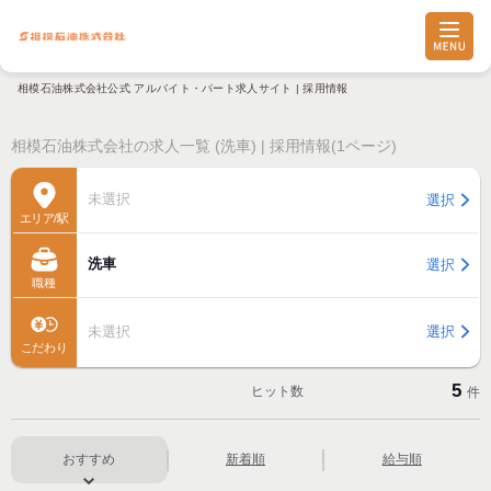
相模石油株式会社公式 アルバイト・パート求人サイト | 採用情報
相模石油株式会社の求人一覧 (洗車) | 採用情報(1ページ)
未選択
選択
エリア/駅
洗車
選択
職種
未選択
選択
こだわり
5
ヒット数
件
おすすめ
新着順
給与順