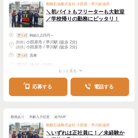
相模石油株式会社 小田原・早川給油所
＼初バイトもフリーターも大歓迎
／学校帰りの勤務にピッタリ！
時給1,225円～
ア・パ
小田原市 / 早川駅 (徒歩 2分)
|
勤務
|
小田原市 / 早川駅 (徒歩 2分)
| 面接 |
洗車
ア・パ
06:00～20:00
ア・パ
もっと見る
シフト相談
週2・3〜OK
応募する
電話する
動画あり
年齢入力任意
給与UP
相模石油株式会社 小田原・早川給油所
＼いずれは正社員に！／未経験か