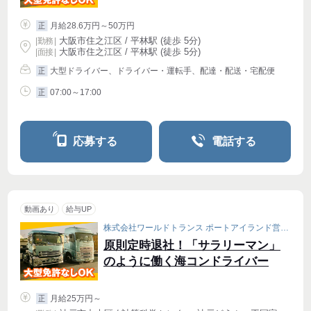
月給28.6万円～50万円
正
大阪市住之江区 / 平林駅 (徒歩 5分)
|
勤務
|
大阪市住之江区 / 平林駅 (徒歩 5分)
| 面接 |
大型ドライバー、ドライバー・運転手、配達・配送・宅配便
正
07:00～17:00
正
応募する
電話する
動画あり
給与UP
株式会社ワールドトランス ポートアイランド営業所［001］
原則定時退社！「サラリーマン」
のように働く海コンドライバー
月給25万円～
正