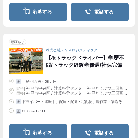
応募する
電話する
動画あり
株式会社ＲＳＫロジスティクス
【4tトラックドライバー】学歴不
問/トラック経験者優遇/社保完備
月給24万円～36万円
正
神戸市中央区 / 計算科学センター 神戸どうぶつ王国富岳前駅 (徒歩 5分)
|
勤務
|
神戸市中央区 / 計算科学センター 神戸どうぶつ王国富岳前駅 (徒歩 5分)
| 面接 |
ドライバー・運転手、配達・配送・宅配便、軽作業・物流その他
正
08:00～17:00
正
応募する
電話する