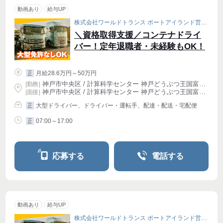
動画あり
給与UP
株式会社ワールドトランス ポートアイランド営業所［001］
＼資格取得支援／コンテナドライ
バー！定年退職者・未経験もOK！
月給28.6万円～50万円
正
神戸市中央区 / 計算科学センター 神戸どうぶつ王国富岳前駅 (徒歩 5分)
|
勤務
|
神戸市中央区 / 計算科学センター 神戸どうぶつ王国富岳前駅 (徒歩 5分)
| 面接 |
大型ドライバー、ドライバー・運転手、配達・配送・宅配便
正
07:00～17:00
正
応募する
電話する
動画あり
給与UP
株式会社ワールドトランス ポートアイランド営業所［001］