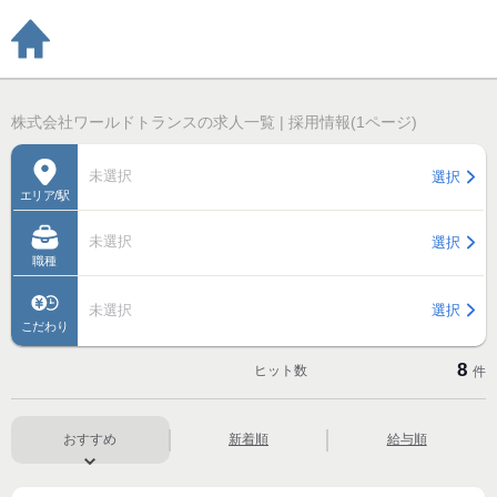
株式会社ワールドトランスの求人一覧 | 採用情報(1ページ)
未選択
選択
エリア/駅
未選択
選択
職種
未選択
選択
こだわり
8
ヒット数
件
おすすめ
新着順
給与順