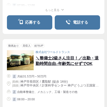
07:00～12:00
正
もっと見る
週1〜OK
応募する
電話する
動画あり
高収入
給与UP
株式会社ワールドトランス
＼整備士2級さん注目！／出勤・退
勤時間自由♪年齢気にせずでOK
月給31.5万円～50万円
正
神戸市長田区 / 鷹取駅 (徒歩 14分)
|
勤務
|
神戸市中央区 / 計算科学センター 神戸どうぶつ王国富岳前駅 (徒歩 5分)
| 面接 |
自動車整備士、メカニック、工場・製造その他
正
08:00～20:00
正