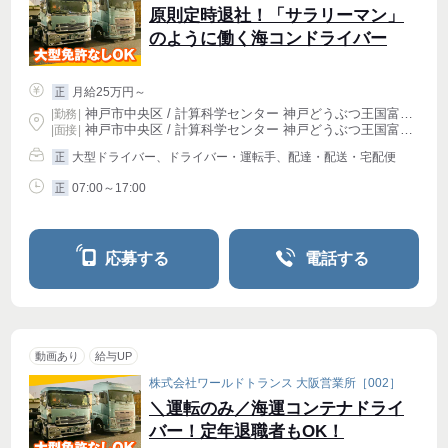
原則定時退社！「サラリーマン」
のように働く海コンドライバー
月給25万円～
正
神戸市中央区 / 計算科学センター 神戸どうぶつ王国富岳前駅 (徒歩 5分)
|
勤務
|
神戸市中央区 / 計算科学センター 神戸どうぶつ王国富岳前駅 (徒歩 5分)
| 面接 |
大型ドライバー、ドライバー・運転手、配達・配送・宅配便
正
07:00～17:00
正
応募する
電話する
動画あり
給与UP
株式会社ワールドトランス 大阪営業所［002］
＼運転のみ／海運コンテナドライ
バー！定年退職者もOK！