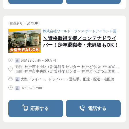
動画あり
給与UP
株式会社ワールドトランス ポートアイランド営業所［001］
＼資格取得支援／コンテナドライ
バー！定年退職者・未経験もOK！
月給28.6万円～50万円
正
神戸市中央区 / 計算科学センター 神戸どうぶつ王国富岳前駅 (徒歩 5分)
|
勤務
|
神戸市中央区 / 計算科学センター 神戸どうぶつ王国富岳前駅 (徒歩 5分)
| 面接 |
大型ドライバー、ドライバー・運転手、配達・配送・宅配便
正
07:00～17:00
正
応募する
電話する