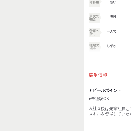
低い
年齢層
・賞与…平均支給月数7
・想定年収…810万円～
男女の
男性
試用期間：
あり
割合
月給23.2万円〜30.1万
仕事の
一人で
試用期間3か月/同待遇
仕方
職場の
しずか
様子
業務外交流少ない
募集情報
個性が生かせる
デスクワーク
アピールポイント
●未経験OK！
お客様との対話が
少ない
入社直後は先輩社員と
力仕事が少ない
スキルを習得していた
簡単な作業からスター
知識・経験不要
エンジン据付の作業な