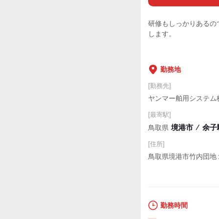
研修もしっかりあるの
します。
勤務地
[勤務先]
ヤンマー舶用システム
[最寄駅]
境港市
⁄
余子駅
鳥取県
[住所]
鳥取県境港市竹内団地
勤務時間