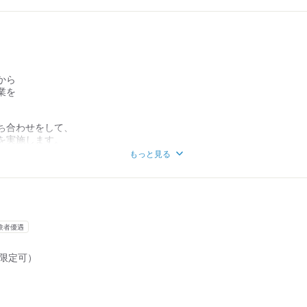
ようになります。
法に基づく中途採用比率の公表
ての
ますので、
中途採用比率】
要ありません！
から
業を
ランまで
。
ち合わせをして、
月2日
ば他のメンバーが
を実施します。
もっと見る
ジニアとして
ます。
などに
んどん
どの
うになり
す。
できます。
客様が大半です。
験者優遇
整備性が
しております！
T限定可）
用している
ゃいます！
に伴う
性があります。
もらえるような
いることも