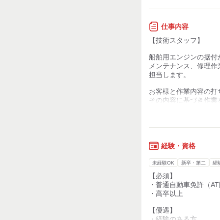
受け持つことができる
●労働施策総合推進
エンジンと舟艇につい
仕事内容
知識を学ぶ研修もあり
【正規雇用労働者の
入社時に専門知識は必
【技術スタッフ】
・2023年度：86.5%
●先輩社員の声
船舶用エンジンの据付
・2024年度：82.8%
メンテナンス、修理作
・2025年度：81.5%
職場には若手からベテ
担当します。
・2026年度：83.5%
幅広く在籍しています
お客様と作業内容の打
※公表日：2026年7
分からないことがあれ
その内容に基づき作業
相談に乗ってくれ、
技術力を習得するまで
技術職・サービスエン
先輩社員がサポートし
レジャーボート、漁船
搭載されている
学んでいくことで、ど
エンジンや漁労機器な
経験・資格
新しいことができるよ
総合サービスを行いま
成長を実感することが
長年取引をしているお
未経験OK
新卒・第二
経
【必須】
ヤンマーのエンジンは
皆様のご応募をお待ち
・普通自動車免許（A
とても高いので長く愛
・高卒以上
お客様も多数いらっし
・キャリアアップなど
エリア内転勤の可能
【優遇】
自社製品を長く愛して
・経験のある方
丁寧な製品製造をして