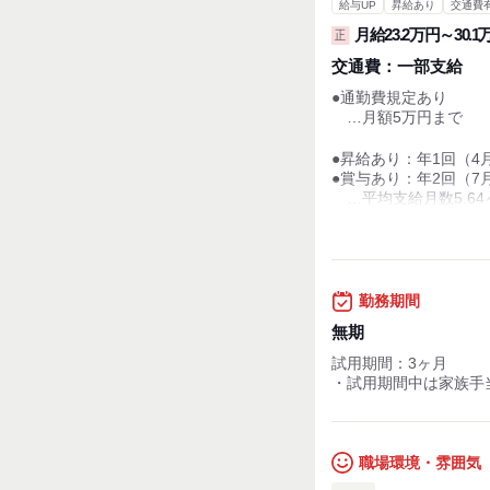
給与UP
昇給あり
交通費
月給23.2万円～30.1
正
交通費：
一部支給
●通勤費規定あり
…月額5万円まで
●昇給あり：年1回（4
●賞与あり：年2回（7
…平均支給月数5.64
●超過勤務手当
●都市手当
●家族手当
●住宅手当
勤務期間
※家族手当と住宅手当
無期
●技能手当
…社内検定試験資格
試用期間：3ヶ月
・試用期間中は家族手
＜想定年収＞
月給＋残業20時間分＋
＝年収460万円～600
職場環境・雰囲気
＜【参考】管理職の年
・月給…(課長職)43万