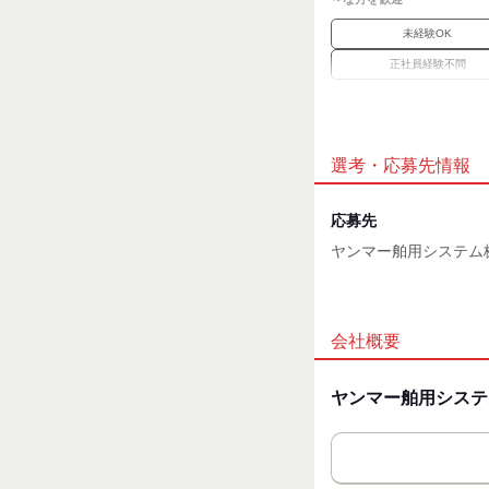
●借上げ社宅制度
●財形貯蓄
未経験OK
●永年勤続表彰
正社員経験不問
●研修制度
・職種別
職場環境
・階層別
産休・育休
●通信教育補助
●福利厚生サービス
選考・応募先情報
魅力的な待遇
…福利厚生倶楽部
交通費有
●夏季休暇
応募先
…7日間
待遇充実
ヤンマー舶用システム
●年末年始休暇
…7日間
応募方法
●特別休暇
…慶弔、産前産後な
最後までお読みいただ
●有給休暇
会社概要
ありがとうございます
●産休育休・介護休暇
選考希望の方は［応募
ヤンマー舶用システ
エントリーをお願いい
エントリー完了後、書
自動返信メールにて、
必ずご確認いただきま