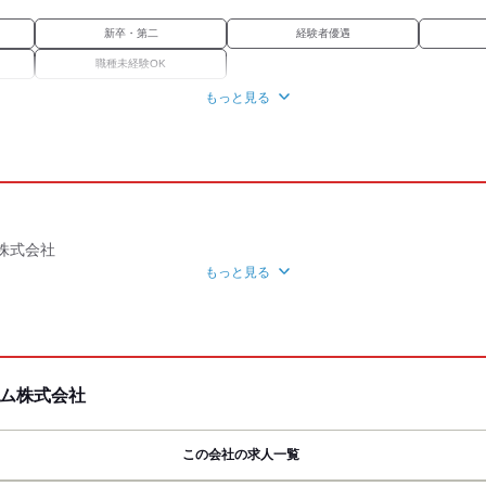
新卒・第二
経験者優遇
職種未経験OK
もっと見る
禁煙・分煙
社保あり
研修制度
資
株式会社
もっと見る
ど
き
！
ボタン］より、
ム株式会社
たします（24時間受付中です）。
類選考を実施させていただきます。
この会社の求人一覧
履歴書の提出方法についてご案内をお送りしますので、
すよう、お願いいたします。