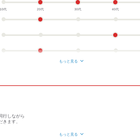
.13ヶ月
10代
20代
30代
40代
910万円
円
もっと見る
同行しながら
だきます。
トし、少しずつ知識と技術を身に着けることで
もっと見る
どを