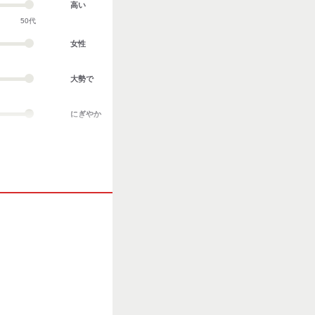
高い
50代
女性
大勢で
にぎやか
業務外交流多い
協調性がある
立ち仕事
お客様との対話が
多い
力仕事が多い
知識・経験必要