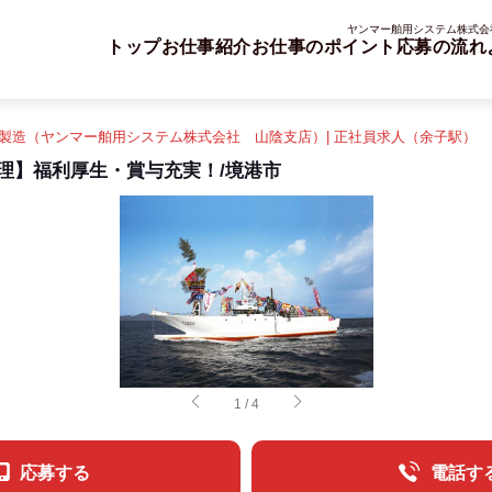
ヤンマー舶用システム株式会社
トップ
お仕事紹介
お仕事のポイント
応募の流れ
製造（ヤンマー舶用システム株式会社 山陰支店）| 正社員求人（余子駅）
理】福利厚生・賞与充実！/境港市
1
/
4
応募する
電話す