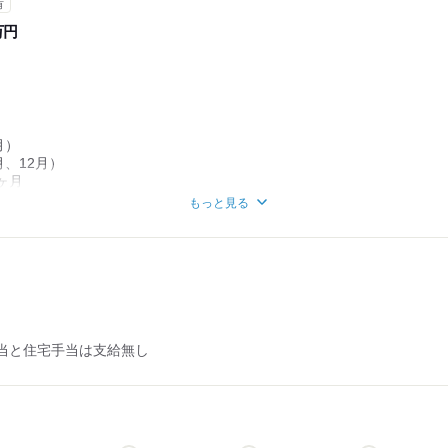
有
万円
月）
月、12月）
ヶ月
もっと見る
は試用期間中は支給無し
者
当と住宅手当は支給無し
賞与
万円
収モデル＞
円以上