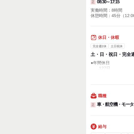
08:30～17:15
正
実働時間：8時間
休憩時間：45分（12:00
休日・休暇
完全週2休
土日祝休
土・日・祝日・完全週
●年間休日
…127日
●夏季休暇
…7日間
●年末年始休暇
…7日間
●特別休暇
職種
…慶弔、産前産後な
車・航空機・モータ
正
●有給休暇
●産休育休・介護休暇
給与