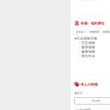
整備を通じて感じられ
【歓迎】
・未経験の方
・円滑にコミュニケー
・粘り強い方
待遇・福利厚生
・機械いじりがお好き
・船のエンジンや部品
社保あり
研修制度
資格取
●社会保険完備
・労災保険
・雇用保険
・健康保険
・厚生年金
●昇給年1回（4月）
●賞与年2回（7月、12
…平均支給月数5.64
●通勤費補助
求人の特徴
…月額5万円まで
●超過勤務手当
稼ぎ方
●退職金制度
・確定給付企業年金
給与UP
・確定拠出年金
～な方を歓迎