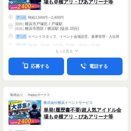
場も＠横アリ・ぴあアリーナ等
時給1,500円～2,400円
ア・パ
横浜市戸塚区 / 戸塚駅
|
勤務
|
横浜市西区 / 横浜駅 (徒歩 10分)
| 面接 |
イベントスタッフ、イベント会場設営、倉庫管理・入出荷
ア・パ
09:00～18:00、17:00～22:00、09:00～22:00
ア・パ
もっと見る
シフト相談
週1〜OK
週2・3〜OK
応募する
電話する
動画あり
Happyボーナス
株式会社横浜イベントサービス
単発!履歴書不要/超人気アイドル会
場も＠横アリ・ぴあアリーナ等