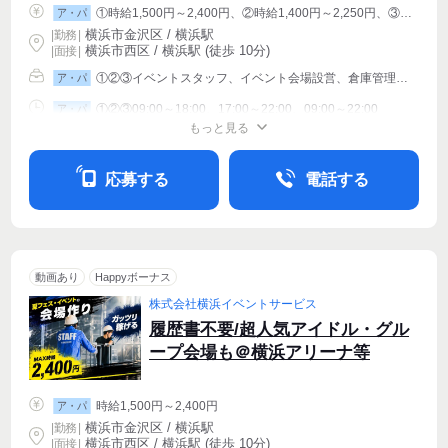
①時給1,500円～2,400円、②時給1,400円～2,250円、③時給1,250円～2,025円
ア・パ
横浜市金沢区 / 横浜駅
|
勤務
|
横浜市西区 / 横浜駅 (徒歩 10分)
| 面接 |
①②③イベントスタッフ、イベント会場設営、倉庫管理・入出荷
ア・パ
①②③09:00～18:00、17:00～22:00、09:00～22:00
ア・パ
もっと見る
シフト相談
週1〜OK
週2・3〜OK
応募する
電話する
動画あり
Happyボーナス
株式会社横浜イベントサービス
履歴書不要/超人気アイドル・グル
ープ会場も＠横浜アリーナ等
時給1,500円～2,400円
ア・パ
横浜市金沢区 / 横浜駅
|
勤務
|
横浜市西区 / 横浜駅 (徒歩 10分)
| 面接 |