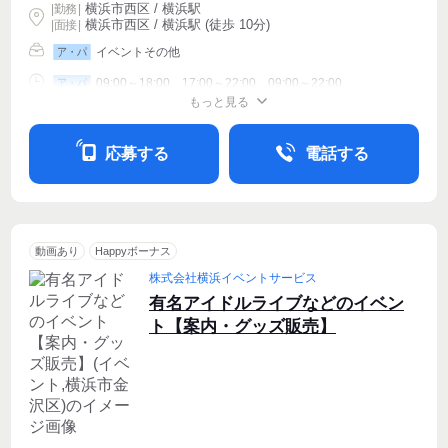
横浜市西区 / 横浜駅
|
勤務
|
横浜市西区 / 横浜駅 (徒歩 10分)
| 面接 |
イベントその他
ア・パ
09:00～18:00、17:00～22:00、09:00～22:00
ア・パ
もっと見る
シフト相談
週1〜OK
週2・3〜OK
応募する
電話する
動画あり
Happyボーナス
株式会社横浜イベントサービス
有名アイドルライブなどのイベン
ト【案内・グッズ販売】