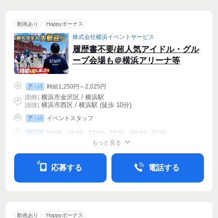
動画あり
Happyボーナス
株式会社横浜イベントサービス
履歴書不要/超人気アイドル・グル
ープ会場も＠横浜アリーナ等
時給1,250円～2,025円
ア・パ
横浜市金沢区 / 横浜駅
|
勤務
|
横浜市西区 / 横浜駅 (徒歩 10分)
| 面接 |
イベントスタッフ
ア・パ
09:00～18:00、17:00～22:00、09:00～22:00
ア・パ
もっと見る
シフト相談
週1〜OK
週2・3〜OK
応募する
電話する
動画あり
Happyボーナス