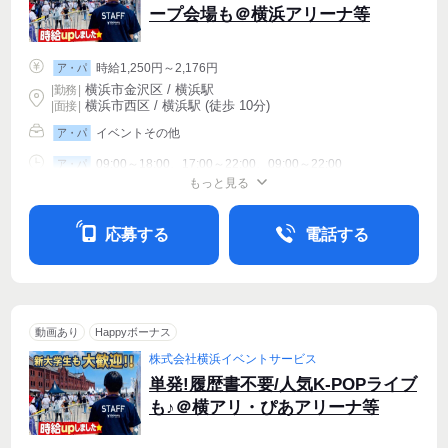
ープ会場も＠横浜アリーナ等
時給1,250円～2,176円
ア・パ
横浜市金沢区 / 横浜駅
|
勤務
|
横浜市西区 / 横浜駅 (徒歩 10分)
| 面接 |
イベントその他
ア・パ
09:00～18:00、17:00～22:00、09:00～22:00
ア・パ
もっと見る
シフト相談
週1〜OK
週2・3〜OK
応募する
電話する
動画あり
Happyボーナス
株式会社横浜イベントサービス
単発!履歴書不要/人気K-POPライブ
も♪＠横アリ・ぴあアリーナ等