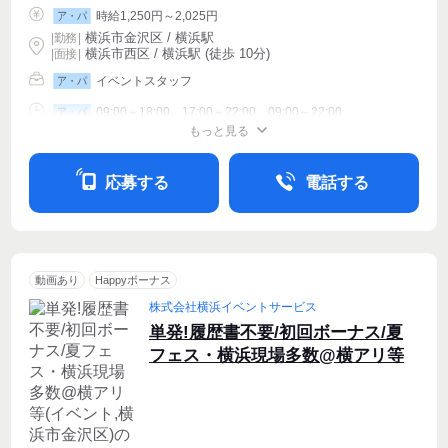
時給1,250円～2,025円
ア・パ
横浜市金沢区 / 横浜駅
|
勤務
|
横浜市西区 / 横浜駅 (徒歩 10分)
| 面接 |
イベントスタッフ
ア・パ
09:00～18:00、17:00～22:00、09:00～22:00
ア・パ
もっと見る
シフト相談
週1〜OK
週2・3〜OK
応募する
電話する
動画あり
Happyボーナス
株式会社横浜イベントサービス
単発!履歴書不要/初回ボーナス/夏
フェス・横浜現場多数@横アリ等