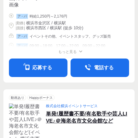
時給1,250円～2,176円
ア・パ
横浜市金沢区 / 横浜駅
|
勤務
|
横浜市西区 / 横浜駅 (徒歩 10分)
| 面接 |
イベントその他、イベントスタッフ、グッズ販売
ア・パ
09:00～18:00、17:00～22:00、09:00～22:00
ア・パ
もっと見る
シフト相談
週1〜OK
週2・3〜OK
応募する
電話する
動画あり
Happyボーナス
株式会社横浜イベントサービス
単発!履歴書不要/有名歌手や芸人LI
VE♪＠海老名市文化会館など