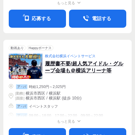
もっと見る
シフト相談
週1〜OK
週2・3〜OK
応募する
電話する
動画あり
Happyボーナス
株式会社横浜イベントサービス
履歴書不要/超人気アイドル・グル
ープ会場も＠横浜アリーナ等
時給1,250円～2,025円
ア・パ
横浜市西区 / 横浜駅
|
勤務
|
横浜市西区 / 横浜駅 (徒歩 10分)
| 面接 |
イベントスタッフ
ア・パ
09:00～18:00、17:00～22:00、09:00～22:00
ア・パ
もっと見る
シフト相談
週1〜OK
週2・3〜OK