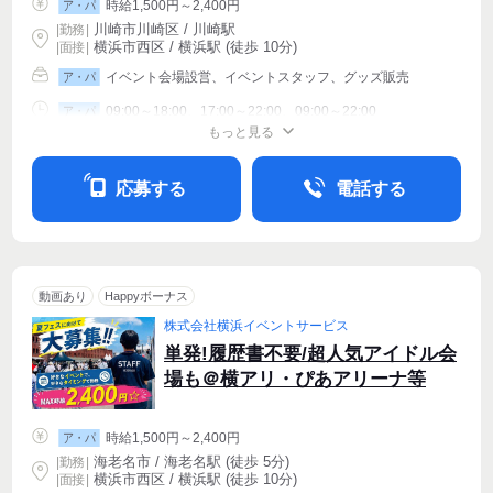
時給1,500円～2,400円
ア・パ
川崎市川崎区 / 川崎駅
|
勤務
|
横浜市西区 / 横浜駅 (徒歩 10分)
| 面接 |
イベント会場設営、イベントスタッフ、グッズ販売
ア・パ
09:00～18:00、17:00～22:00、09:00～22:00
ア・パ
もっと見る
シフト相談
週1〜OK
週2・3〜OK
応募する
電話する
動画あり
Happyボーナス
株式会社横浜イベントサービス
単発!履歴書不要/超人気アイドル会
場も＠横アリ・ぴあアリーナ等
時給1,500円～2,400円
ア・パ
海老名市 / 海老名駅 (徒歩 5分)
|
勤務
|
横浜市西区 / 横浜駅 (徒歩 10分)
| 面接 |