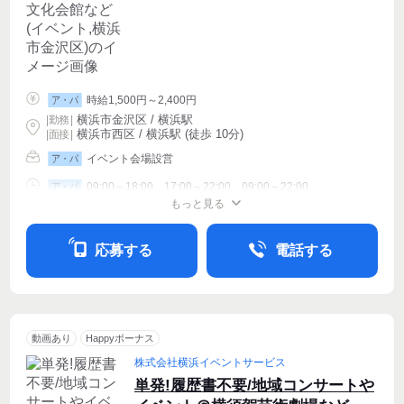
時給1,500円～2,400円
ア・パ
横浜市金沢区 / 横浜駅
|
勤務
|
横浜市西区 / 横浜駅 (徒歩 10分)
| 面接 |
イベント会場設営
ア・パ
09:00～18:00、17:00～22:00、09:00～22:00
ア・パ
もっと見る
シフト相談
週1〜OK
週2・3〜OK
応募する
電話する
動画あり
Happyボーナス
株式会社横浜イベントサービス
単発!履歴書不要/地域コンサートや