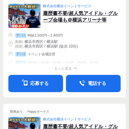
株式会社横浜イベントサービス
履歴書不要/超人気アイドル・グル
ープ会場も＠横浜アリーナ等
時給1,500円～2,400円
ア・パ
横浜市西区 / 横浜駅
|
勤務
|
横浜市西区 / 横浜駅 (徒歩 10分)
| 面接 |
イベント会場設営
ア・パ
09:00～18:00、17:00～22:00、09:00～22:00
ア・パ
もっと見る
シフト相談
週1〜OK
週2・3〜OK
応募する
電話する
動画あり
Happyボーナス
株式会社横浜イベントサービス
履歴書不要/超人気アイドル・グル