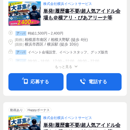
株式会社横浜イベントサービス
単発!履歴書不要/超人気アイドル会
場も＠横アリ・ぴあアリーナ等
時給1,500円～2,400円
ア・パ
相模原市南区 / 相模大野駅 (徒歩 4分)
|
勤務
|
横浜市西区 / 横浜駅 (徒歩 10分)
| 面接 |
イベント会場設営、イベントスタッフ、グッズ販売
ア・パ
09:00～18:00、17:00～22:00、09:00～22:00
ア・パ
もっと見る
シフト相談
週1〜OK
週2・3〜OK
応募する
電話する
動画あり
Happyボーナス
株式会社横浜イベントサービス
単発!履歴書不要/超人気アイドル会