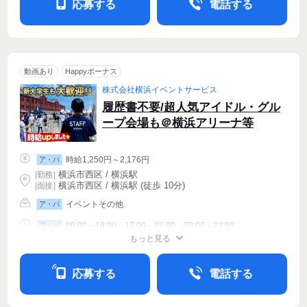
応募する
電話する
動画あり
Happyボーナス
株式会社横浜イベントサービス
履歴書不要/超人気アイドル・グル
ープ会場も＠横浜アリーナ等
時給1,250円～2,176円
ア・パ
横浜市西区 / 横浜駅
|
勤務
|
横浜市西区 / 横浜駅 (徒歩 10分)
| 面接 |
イベントその他
ア・パ
09:00～18:00、17:00～22:00、09:00～22:00
ア・パ
もっと見る
シフト相談
週1〜OK
週2・3〜OK
応募する
電話する