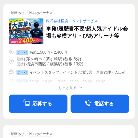
動画あり
Happyボーナス
株式会社横浜イベントサービス
単発!履歴書不要/超人気アイドル会
場も＠横アリ・ぴあアリーナ等
時給1,500円～2,400円
ア・パ
茅ヶ崎市 / 茅ヶ崎駅 (徒歩 8分)
|
勤務
|
横浜市西区 / 横浜駅 (徒歩 10分)
| 面接 |
イベントスタッフ、イベント会場設営、倉庫管理・入出荷
ア・パ
09:00～18:00、17:00～22:00、09:00～22:00
ア・パ
もっと見る
シフト相談
週1〜OK
週2・3〜OK
応募する
電話する
動画あり
Happyボーナス