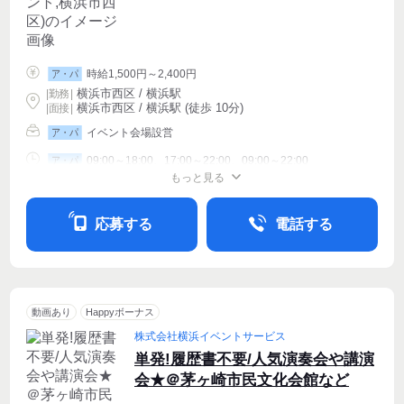
時給1,500円～2,400円
ア・パ
横浜市西区 / 横浜駅
|
勤務
|
横浜市西区 / 横浜駅 (徒歩 10分)
| 面接 |
イベント会場設営
ア・パ
09:00～18:00、17:00～22:00、09:00～22:00
ア・パ
もっと見る
シフト相談
週1〜OK
週2・3〜OK
応募する
電話する
動画あり
Happyボーナス
株式会社横浜イベントサービス
単発!履歴書不要/人気演奏会や講演
会★＠茅ヶ崎市民文化会館など