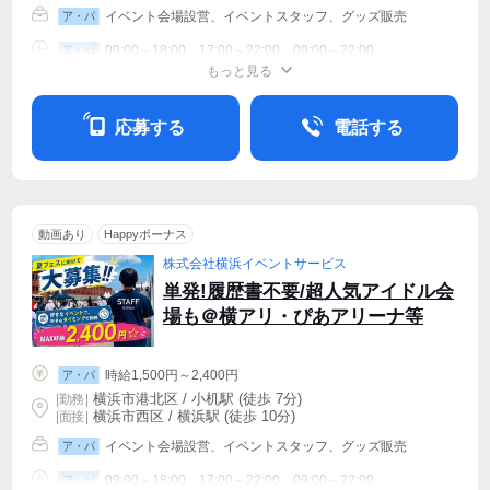
イベント会場設営、イベントスタッフ、グッズ販売
ア・パ
09:00～18:00、17:00～22:00、09:00～22:00
ア・パ
もっと見る
シフト相談
週1〜OK
週2・3〜OK
応募する
電話する
動画あり
Happyボーナス
株式会社横浜イベントサービス
単発!履歴書不要/超人気アイドル会
場も＠横アリ・ぴあアリーナ等
時給1,500円～2,400円
ア・パ
横浜市港北区 / 小机駅 (徒歩 7分)
|
勤務
|
横浜市西区 / 横浜駅 (徒歩 10分)
| 面接 |
イベント会場設営、イベントスタッフ、グッズ販売
ア・パ
09:00～18:00、17:00～22:00、09:00～22:00
ア・パ