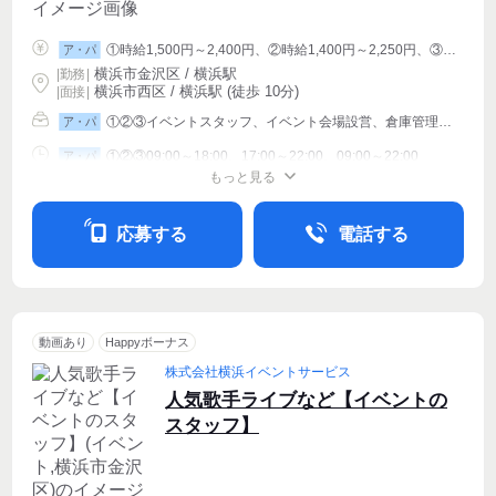
①時給1,500円～2,400円、②時給1,400円～2,250円、③時給1,250円～2,025円
ア・パ
横浜市金沢区 / 横浜駅
|
勤務
|
横浜市西区 / 横浜駅 (徒歩 10分)
| 面接 |
①②③イベントスタッフ、イベント会場設営、倉庫管理・入出荷
ア・パ
①②③09:00～18:00、17:00～22:00、09:00～22:00
ア・パ
もっと見る
シフト相談
週1〜OK
週2・3〜OK
応募する
電話する
動画あり
Happyボーナス
株式会社横浜イベントサービス
人気歌手ライブなど【イベントの
スタッフ】