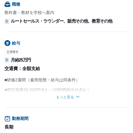
■夏季休暇8日
職種
■年末年始休暇9日
教科書・教材を学校へ案内
■他、会社指定の休暇あり
ルートセールス・ラウンダー、販売その他、教育その他
契
給与
交通費有
月給25万円
契
交通費：
全額支給
■研修2週間（雇用形態・給与は同条件）
■固定残業50,000円含む（30時間相当分含む）
※超過分は別途支給
もっと見る
■車両手当あり(2500円/日)
※1日5時間以上の外勤の場合
勤務期間
■荷物保管手当(2000円/月)
┗外回りで使う教材を自宅で保管して頂きます。
長期