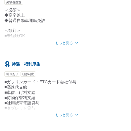
↓
経験者優遇
■自宅
書類作成や報告は自宅で行えます。
＜必須＞
◆高卒以上
★研修・会議のため、年に5、6回
◆普通自動車運転免許
東京・大阪への宿泊を伴う出張があります。
＜歓迎＞
■未経験OK
営業や学校関連未経験でOK
もっと見る
下記のような方にもオススメです♪
「教員免許を取得したけど活かせていない」
待遇・福利厚生
「学校の先生になりたかったけど・・。」
「勉強は自信ないけど、
社保あり
研修制度
教科書・教材は何か好きだったな～」
■ガソリンカード・ETCカード会社付与
＜こんな方にはピッタリ＞
■高速代支給
■自分でスケジュール管理する働き方が合う
■車借上げ料支給
■宿泊を伴う出張に対応可能な方
■荷物保管料支給
■社用携帯電話貸与
■タブレット貸与
■社会保障制度あり
もっと見る
■研修あり
■契約更新年1回
■社会保険完備