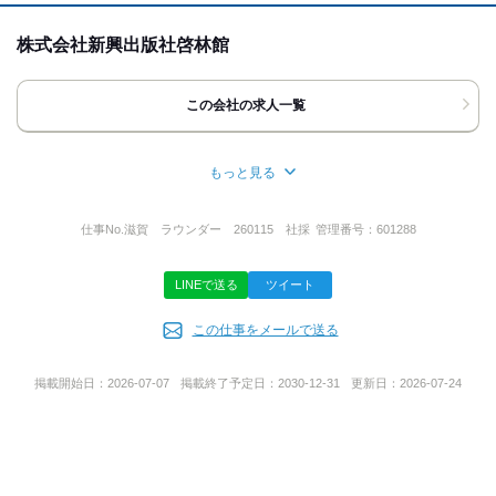
お電話、または応募ボタン(WEB応募)より
株式会社新興出版社啓林館
ご応募ください。
■お電話の場合
この会社の求人一覧
「バイトルを見た」と言っていただけると
スムーズにご案内できます。
※不在の際は080-3775-9115まで
もっと見る
■応募ボタン ‐24時間受付中‐
所在地
担当者より折り返しご連絡いたします。
大阪府大阪市天王寺区大道４丁目３―２５
仕事No.
滋賀 ラウンダー 260115 社採
管理番号：
601288
応募後、チャットをお送りいたします。
履歴書ご確認後、こちらからご連絡いたします。
※履歴書はWEBで簡単にご提出可能です。
LINEで送る
ツイート
代表者名
面接はこちらからお伺いさせて頂きます
この仕事をメールで送る
佐藤 諭史
※オンライン面接無し
履歴書確認後のお電話で詳細をお伝えいたします。
掲載開始日：
2026-07-07
掲載終了予定日：
2030-12-31
更新日：
2026-07-24
ご質問などのお問い合わせも大歓迎です！
事業内容
ご応募お待ちしております。
●教科書・デジタル教材作成
●書店販売教材作成
●絵本/児童書の作成