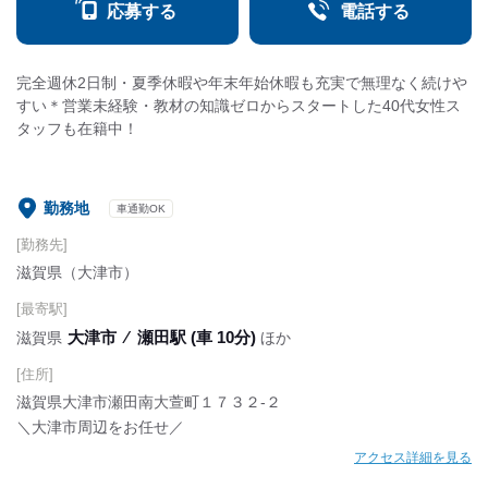
応募する
電話する
完全週休2日制・夏季休暇や年末年始休暇も充実で無理なく続けや
すい＊営業未経験・教材の知識ゼロからスタートした40代女性ス
タッフも在籍中！
勤務地
車通勤OK
[勤務先]
滋賀県（大津市）
[最寄駅]
大津市
⁄
瀬田駅 (車 10分)
滋賀県
ほか
[住所]
滋賀県大津市瀬田南大萱町１７３２‐２
＼大津市周辺をお任せ／
アクセス詳細を見る