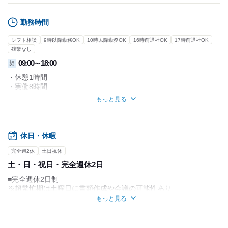
勤務時間
シフト相談
9時以降勤務OK
10時以降勤務OK
16時前退社OK
17時前退社OK
残業なし
09:00～18:00
契
・休憩1時間
・実働8時間
※勤務時間はご自身で調整可能
もっと見る
■直行直帰OK
■シフトも自己申告制
休日・休暇
エリア毎に指定された学校から
月ごとに自身で予定表を作成
完全週2休
土日祝休
↓
土・日・祝日・完全週休2日
月末に訪問数などを確認し、
給与お支払い
■完全週休2日制
※超繁忙期は土曜日に書類作成や会議の可能性あり
（※1日の訪問数：2~4校）
もっと見る
■年間休日144日/年間労働日数220日以内
※外勤150～170日/内勤30～50日)