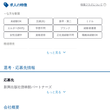
■実績により、表彰制度あり
求人の特徴
特徴フラグについて
■ノルマなし
～な方を歓迎
未経験OK
主婦(夫)
新卒・第二
ミドル
エルダー(50代)
学歴不問
ブランク
経験者優遇
女性活躍中
資格習得
正社員経験不問
職種未経験OK
職場環境
車通勤OK
禁煙・分煙
転勤なし
もっと見る
魅力的な待遇
選考・応募先情報
交通費有
社保あり
研修制度
待遇充実
自分らしい恰好
応募先
髪自由
ネイルOK
ピアスOK
服装自由
新興出版社啓林館パートナーズ
もっと見る
応募方法
最後までお読みいただき
会社概要
ありがとうございます！