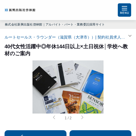
株式会社新興出版社啓林館｜アルバイト・パート・業務委託採用サイト
ルートセールス・ラウンダー（滋賀県（大津市））| 契約社員求人（瀬田駅）
40代女性活躍中◎年休144日以上×土日祝休│学校へ教
材のご案内
1
/
2