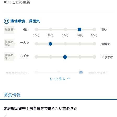
■1年ごとの更新
職場環境・雰囲気
低い
高い
年齢層
10代
20代
30代
40代
50代
仕事の
一人で
大勢で
仕方
職場の
しずか
にぎやか
様子
業務外交流少ない
業務外交流多い
もっと見る
個性が生かせる
協調性がある
募集情報
デスクワーク
立ち仕事
お客様との対話が
お客様との対話が
少ない
多い
未経験活躍中！教育業界で働きたい方必見☆
力仕事が少ない
力仕事が多い
／