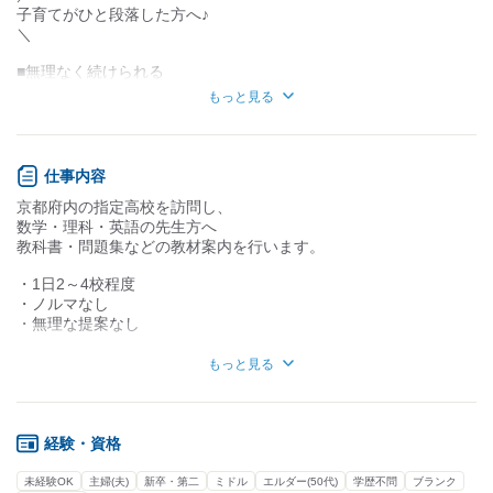
子育てがひと段落した方へ♪
＼
知識・経験不要
知識・経験必要
■無理なく続けられる
￣￣￣￣￣￣￣￣￣￣
もっと見る
土日祝休み・年間休日144日。
宿泊を伴う出張があるので、
お子さんが高校生・大学生など、
仕事内容
子育てがひと段落した方は特に
京都府内の指定高校を訪問し、
おすすめです！
数学・理科・英語の先生方へ
■未経験スタート多数
教科書・問題集などの教材案内を行います。
￣￣￣￣￣￣￣￣￣￣
・1日2～4校程度
営業経験・教材知識は一切不要！
・ノルマなし
実際に活躍しているスタッフも
・無理な提案なし
未経験からのスタートです。
～直行直帰の1日の流れ(例)～
・既存の学校への訪問のみ
もっと見る
■自宅
・研修／同行あり
↓
■学校回り
■直行直帰・在宅勤務あり
午前：1～2校
￣￣￣￣￣￣￣￣￣￣￣￣
経験・資格
<昼休憩>
県内に事務所はありませんが、
午後：1～2校
その分、直行直帰・在宅作業が基本。
未経験OK
主婦(夫)
新卒・第二
ミドル
エルダー(50代)
学歴不問
ブランク