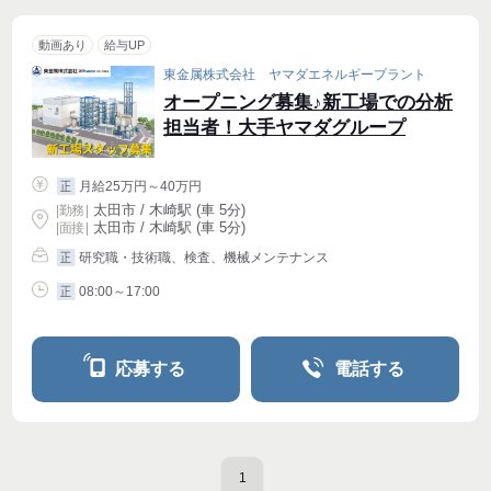
動画あり
給与UP
東金属株式会社 ヤマダエネルギープラント
オープニング募集♪新工場での分析
担当者！大手ヤマダグループ
月給25万円～40万円
正
太田市 / 木崎駅 (車 5分)
|
勤務
|
太田市 / 木崎駅 (車 5分)
| 面接 |
研究職・技術職、検査、機械メンテナンス
正
08:00～17:00
正
応募する
電話する
1