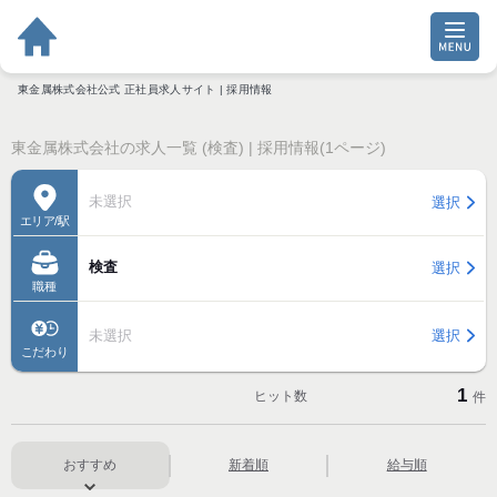
東金属株式会社公式 正社員求人サイト | 採用情報
東金属株式会社の求人一覧 (検査) | 採用情報(1ページ)
未選択
選択
エリア/駅
検査
選択
職種
未選択
選択
こだわり
1
ヒット数
件
おすすめ
新着順
給与順