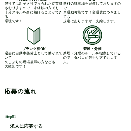
弊社では新卒入社で入られた従業員

無料の駐車場を完備しておりますの
もおりますので、未経験の方でも

で

十分スキルを身に着けることができ
車通勤可能です！交通費につきまし
る

ても

環境です！
規定はありますが、支給します。
ブランク有OK
禁煙・分煙
過去に自動車整備士として働かれて
禁煙・分煙のルールを徹底している
いて

ので、タバコが苦手な方でも大丈
久しぶりの現場復帰の方なども

夫。
大歓迎です！
応募の流れ
Step
01
求人に応募する