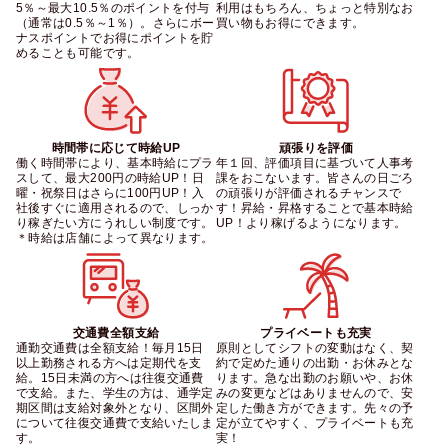
5％～最大10.5％のポイントを付与
利用はもちろん、ちょっと特別なお
（通常は0.5％～1％）。さらにボー
買い物もお得にできます。
ナスポイントでお得にポイントを貯
めることも可能です。
時間帯に応じて時給UP
頑張りを評価
働く時間帯により、基本時給にプラ
年１回、評価項目に基づいて人事考
スして、最大200円の時給UP！日
課をおこないます。皆さんの日ごろ
曜・祝祭日はさらに100円UP！入
の頑張りが評価されるチャンスで
社後すぐに適用されるので、しっか
す！昇給・昇格することで基本時給
り稼ぎたい方にうれしい制度です。
UP！より稼げるようになります。
＊時給は店舗によって異なります。
交通費全額支給
プライベートも充実
通勤交通費は全額支給！毎月15日
原則としてシフトの変動はなく、契
以上勤務される方へは定期代を支
約で定めた通りの出勤・お休みとな
給。15日未満の方へは往復交通費
ります。急な出勤のお願いや、お休
で支給。また、学生の方は、通学定
みの変更などはありませんので、安
期区間は支給対象外となり、区間外
定した働き方ができます。先々の予
について往復交通費で支給いたしま
定が立てやすく、プライベートも充
す。
実！