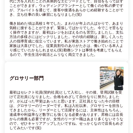
代に力を入れたことの具体的なエピソードとして、自信をもって話す
ことができます。ウェディングプランナーとして働くのが私の夢です
が、アルバイトを通じて、接客や接遇をあらかじめ経験することがで
き、立ち仕事の良い練習にもなりました(笑)

働き始めた頃は高校１年でした。まわりが年上の人ばかりで、あまり
気軽に接することができず、緊張してばかりでした。今でこそ苦もな
く操作できますが、最初はレジをおぼえるのも苦労しましたし、支払
方法の多様さにはビックリしました。その頃の経験は、新しく入った
人の指導育成に役立っています。私が東急ストアで働き始めたことで
家族は大喜びでした。従業員割引のありがたさは、働いている本人よ
り感じていたかもしれません(笑)勤務シフトは事情を考慮してもらえ
るので、学生生活や就活とムリなく両立できました。
グロサリー部門
最初はセレクト社員(契約社員)として入社し、その後、登用試験を受
けて正社員になりました。合格をめざして自分なりに努力しました
が、がんばった甲斐はあったと思います。正社員となった今の目標
は、グロサリーのリーダーです。私は入社以来、グロサリーを担当し
てきましたから。リーダーとして活躍するには、主体性はもちろん、
達成率や利益率など数字にも強くなる必要があります。昇格には店長
からの推薦も必要ですが、女性のリーダー職はあまり多くないそうな
ので、ぜひキャリアアップしたいですね。せっかくなので店長もめざ
してみたいです(笑)
