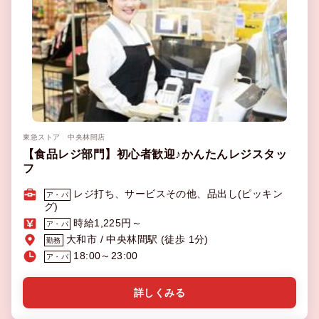
東急ストア 中央林間店
【食品レジ部門】初心者歓迎♪かんたんレジスタッ
フ
レジ打ち、サービスその他、品出し(ピッキン
ア・パ
グ)
時給1,225円～
ア・パ
大和市 / 中央林間駅 (徒歩 1分)
勤務
18:00～23:00
ア・パ
詳しくみる