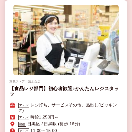
東急ストア 清水台店
【食品レジ部門】初心者歓迎♪かんたんレジスタッ
フ
レジ打ち、サービスその他、品出し(ピッキン
ア・パ
グ)
時給1,250円～
ア・パ
目黒区 / 目黒駅 (徒歩 16分)
勤務
11:00～15:00
ア・パ