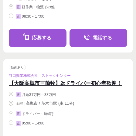
軽作業・物流その他
正
08:30～17:00
正
応募する
電話する
動画あり
谷口興業株式会社 ストックセンター
【大阪高槻市三箇牧】2tドライバー初心者歓迎！
月給31万円～33万円
正
高槻市 / 茨木市駅 (車 11分)
|
勤務
|
ドライバー・運転手
正
05:00～14:00
正