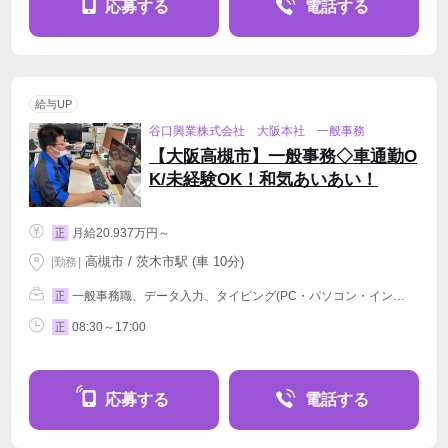
応募する
電話する
給与UP
谷口興業株式会社 大阪本社 一般事務
【大阪高槻市】一般事務◇車通勤O
K/未経験OK！和気あいあい！
月給20.937万円～
正
高槻市 / 茨木市駅 (車 10分)
|
勤務
|
一般事務職、データ入力、タイピング(PC・パソコン・インターネット)、オフィスその他
正
08:30～17:00
正
応募する
電話する