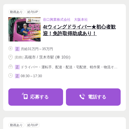
動画あり
給与UP
谷口興業株式会社 大阪本社
4tウィングドライバー★初心者歓
迎！免許取得助成あり！
月給31万円～35万円
正
高槻市 / 茨木市駅 (車 10分)
|
勤務
|
ドライバー・運転手、配達・配送・宅配便、軽作業・物流その他
正
08:30～17:30
正
応募する
電話する
動画あり
給与UP