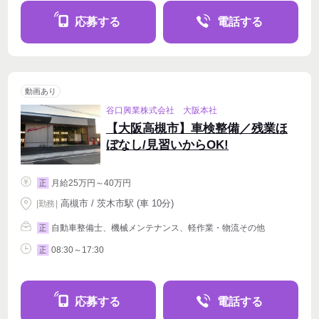
応募する
電話する
動画あり
谷口興業株式会社 大阪本社
【大阪高槻市】車検整備／残業ほ
ぼなし/見習いからOK!
月給25万円～40万円
正
高槻市 / 茨木市駅 (車 10分)
|
勤務
|
自動車整備士、機械メンテナンス、軽作業・物流その他
正
08:30～17:30
正
応募する
電話する