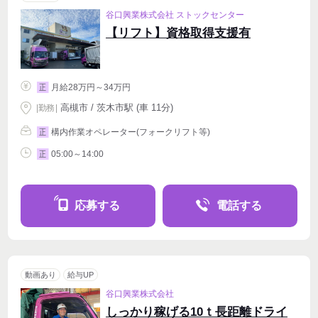
谷口興業株式会社 ストックセンター
【リフト】資格取得支援有
月給28万円～34万円
正
高槻市 / 茨木市駅 (車 11分)
|
勤務
|
構内作業オペレーター(フォークリフト等)
正
05:00～14:00
正
応募する
電話する
動画あり
給与UP
谷口興業株式会社
しっかり稼げる10ｔ長距離ドライ