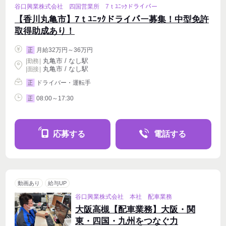
谷口興業株式会社 四国営業所 7ｔﾕﾆｯｸドライバー
【香川丸亀市】7ｔﾕﾆｯｸドライバー募集！中型免許
取得助成あり！
月給32万円～36万円
正
丸亀市 / なし駅
|
勤務
|
丸亀市 / なし駅
| 面接 |
ドライバー・運転手
正
08:00～17:30
正
応募する
電話する
動画あり
給与UP
谷口興業株式会社 本社 配車業務
大阪高槻【配車業務】大阪・関
東・四国・九州をつなぐ力