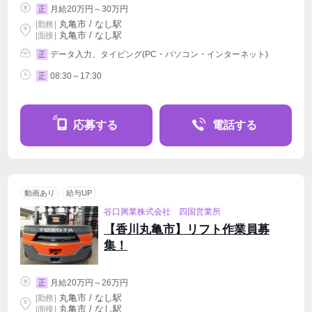
月給20万円～30万円
正
丸亀市 / なし駅
|
勤務
|
丸亀市 / なし駅
| 面接 |
データ入力、タイピング(PC・パソコン・インターネット)
正
08:30～17:30
正
応募する
電話する
動画あり
給与UP
谷口興業株式会社 四国営業所
【香川丸亀市】リフト作業員募
集！
月給20万円～26万円
正
丸亀市 / なし駅
|
勤務
|
丸亀市 / なし駅
| 面接 |