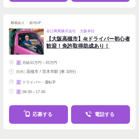
動画あり
給与UP
谷口興業株式会社 大阪本社
【大阪高槻市】4tドライバー初心者
歓迎！免許取得助成あり！
月給31万円～35万円
正
高槻市 / 茨木市駅 (車 10分)
|
勤務
|
ドライバー・運転手
正
08:30～17:30
正
応募する
電話する