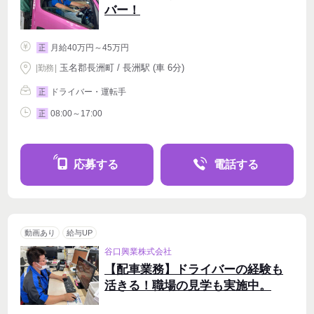
バー！
月給40万円～45万円
正
玉名郡長洲町 / 長洲駅 (車 6分)
|
勤務
|
ドライバー・運転手
正
08:00～17:00
正
応募する
電話する
動画あり
給与UP
谷口興業株式会社
【配車業務】ドライバーの経験も
活きる！職場の見学も実施中。