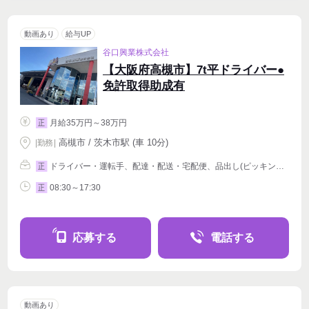
動画あり
給与UP
谷口興業株式会社
【大阪府高槻市】7t平ドライバー●
免許取得助成有
月給35万円～38万円
正
高槻市 / 茨木市駅 (車 10分)
|
勤務
|
ドライバー・運転手、配達・配送・宅配便、品出し(ピッキング)
正
08:30～17:30
正
応募する
電話する
動画あり