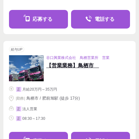
応募する
電話する
給与UP
谷口興業株式会社 鳥栖営業所 営業
【営業業務】鳥栖市
月給20万円～35万円
正
鳥栖市 / 肥前旭駅 (徒歩 17分)
|
勤務
|
法人営業
正
08:30～17:30
正