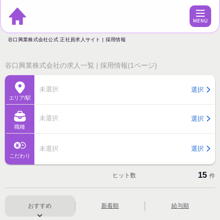
谷口興業株式会社公式 正社員求人サイト | 採用情報
谷口興業株式会社の求人一覧 | 採用情報(1ページ)
未選択
選択
エリア/駅
未選択
選択
職種
未選択
選択
こだわり
15
ヒット数
件
おすすめ
新着順
給与順