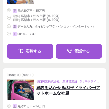
月給20万円～35万円
正
高槻市 / 茨木市駅 (車 10分)
|
勤務
|
高槻市 / 茨木市駅 (車 10分)
| 面接 |
データ入力、タイピング(PC・パソコン・インターネット)
正
08:30～17:30
正
応募する
電話する
動画あり
給与UP
谷口興業株式会社 鳥栖営業所 3ｔ平ドライバー
経験を活かせる/3t平ドライバー/ア
ットホームな社風
月給31万円～34万円
正